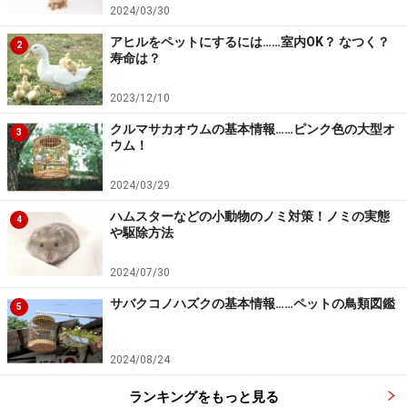
2024/03/30
アヒルをペットにするには……室内OK？ なつく？
2
寿命は？
2023/12/10
クルマサカオウムの基本情報……ピンク色の大型オ
3
ウム！
2024/03/29
ハムスターなどの小動物のノミ対策！ノミの実態
4
や駆除方法
2024/07/30
サバクコノハズクの基本情報……ペットの鳥類図鑑
5
2024/08/24
ランキングをもっと見る