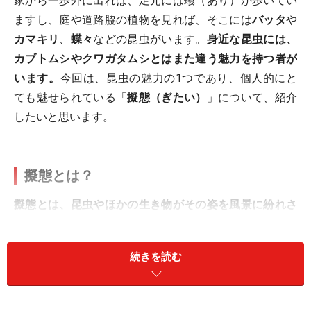
家から一歩外に出れば、足元には蟻（あり）が歩いてい
ますし、庭や道路脇の植物を見れば、そこには
バッタ
や
カマキリ
、
蝶々
などの昆虫がいます。
身近な昆虫には、
カブトムシやクワガタムシとはまた違う魅力を持つ者が
います。
今回は、昆虫の魅力の1つであり、個人的にと
ても魅せられている「
擬態（ぎたい）
」について、紹介
したいと思います。
擬態とは？
擬態とは、昆虫やほかの生き物がその姿を風景に紛れさ
せたり、ほかの生き物に似せたりすることで、自分が誰
でどこにいるのかをわからなくさせるものです。
「カム
続きを読む
フラージュ」と呼ばれることもあります。
擬態をする目的は、大きく2つあります。1つは
外敵から