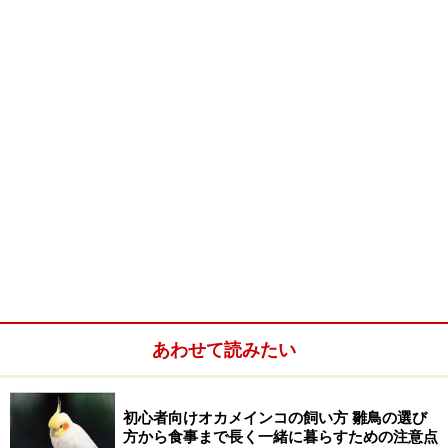
身を守るための擬態
です。昆虫は、爬虫類や鳥類に狙わ
れる非捕食者です。爬虫類や鳥類から身を守るべく、自
分の居場所をわからなくするために擬態をします。
背景によっては、擬態している昆虫をすぐに見つけること
ができます。
外敵から身を守るための擬態は、
「隠蔽的擬態」
と
「標
識的擬態」
の2種類に分けることができます。「隠蔽的
擬態」は「模倣」とも呼ばれ、植物の枝や葉などに似た
身体で擬態します。「標識的擬態」は、外敵が狙わない
あわせて読みたい
ほかの昆虫に身体を似せる擬態です。
もう1つは
捕食のための擬態
です。昆虫の中には、自分
初心者向けオカメインコの飼い方 雛鳥の選び
より小さい昆虫を食べる捕食者がいます。カマキリやス
方から食事まで長く一緒に暮らすための注意点