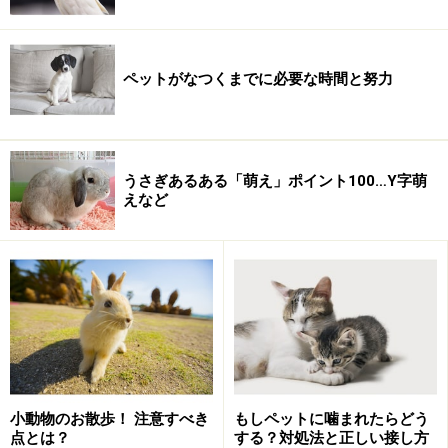
ズメバチなどです。スズメバチは擬態はしませんが、カ
マキリは獲物を捕まえるために植物に似せる擬態をしま
す。植物に似せることで獲物となる昆虫に気づかれず
ペットがなつくまでに必要な時間と努力
に、獲物が近づくのを待ち伏せすることができます。
※記事内容は執筆時点のものです。最新の内容をご確認くださ
うさぎあるある「萌え」ポイント100…Y字萌
い。
えなど
※ペットは、種類や体格（体重、サイズ、成長）などにより個体
差があります。記事内容は全ての個体へ一様に当てはまるわけで
はありません。
次のページへ
1
/
3
小動物のお散歩！ 注意すべき
もしペットに噛まれたらどう
点とは？
する？対処法と正しい接し方