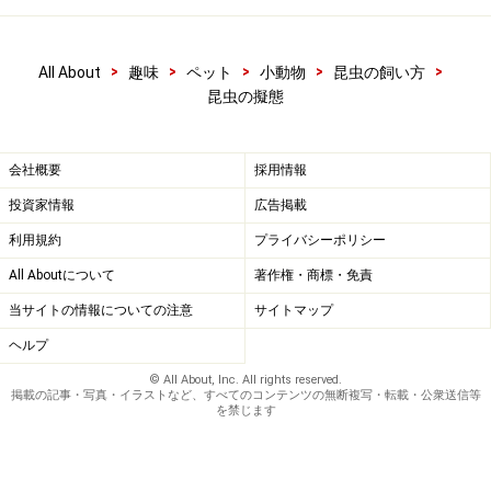
>
>
>
>
>
All About
趣味
ペット
小動物
昆虫の飼い方
昆虫の擬態
会社概要
採用情報
投資家情報
広告掲載
利用規約
プライバシーポリシー
All Aboutについて
著作権・商標・免責
当サイトの情報についての注意
サイトマップ
ヘルプ
© All About, Inc. All rights reserved.
掲載の記事・写真・イラストなど、すべてのコンテンツの無断複写・転載・公衆送信等
を禁じます