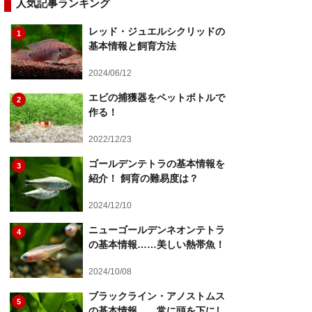
人気記事ランキング
レッド・ジュエルシクリッドの
1
基本情報と飼育方法
2024/06/12
エビの捕獲器をペットボトルで
2
作る！
2022/12/23
ゴールデンテトラの基本情報を
3
紹介！ 飼育の難易度は？
2024/12/10
ニューゴールデンネオンテトラ
4
の基本情報……美しい熱帯魚！
2024/10/08
ブラックライン・アノストムス
5
の基本情報……常に頭を下にし