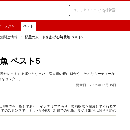
ツ・レジャー
ペット
魚関連情報
部屋のムードをあげる熱帯魚 ベスト5
魚 ベスト5
5種セレクトする運びとなった。恋人達の夜に似合う、そんなムーディーな
魚をセレクト。
更新日：2006年12月05日
な現在でも、癒しであり、インテリアであり、知的欲求を刺激してくれるア
してのスタンスで、ネットや雑誌、新聞での執筆、ラジオ出演、熱帯魚の撮
...続きを読む
D）の監修解説を行なう。