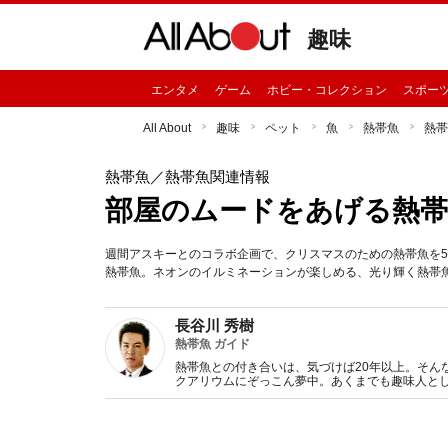
趣味
エンタメ
ゲーム
ホビー・コレクション
スポー
All About
趣味
ペット
魚
熱帯魚
熱帯
熱帯魚
／熱帯魚関連情報
部屋のムードをあげる熱帯
週間アスキーとのコラボ企画で、クリスマスのための熱帯魚を
熱帯魚。ネオンのイルミネーションが楽しめる、光り輝く熱帯
長谷川 秀樹
熱帯魚 ガイド
熱帯魚との付き合いは、気づけば20年以上。そん
クアリウムにぞっこん夢中。あくまでも趣味人と
影などをこなす。直近では、熱帯魚映像図鑑（DV