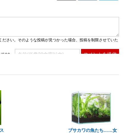
ス
ブサカワの魚たち……女