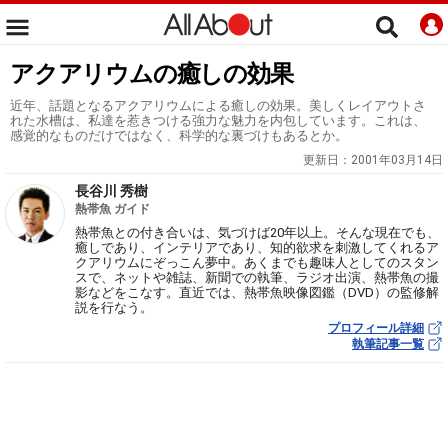
アクアリウムの癒しの効果
近年、話題となるアクアリウムによる癒しの効果。美しくレイアウトさ
れた水槽は、私達を惹きつける強力な魅力を内包しています。これは、
感覚的なものだけではなく、科学的な裏づけもあるとか。
更新日：
2001年03月14日
長谷川 秀樹
熱帯魚 ガイド
熱帯魚との付き合いは、気づけば20年以上。そんな現在でも、
癒しであり、インテリアであり、知的欲求を刺激してくれるア
クアリウムにぞっこん夢中。あくまでも趣味人としてのスタン
スで、ネットや雑誌、新聞での執筆、ラジオ出演、熱帯魚の撮
影などをこなす。直近では、熱帯魚映像図鑑（DVD）の監修解
説を行なう。
プロフィール詳細
執筆記事一覧