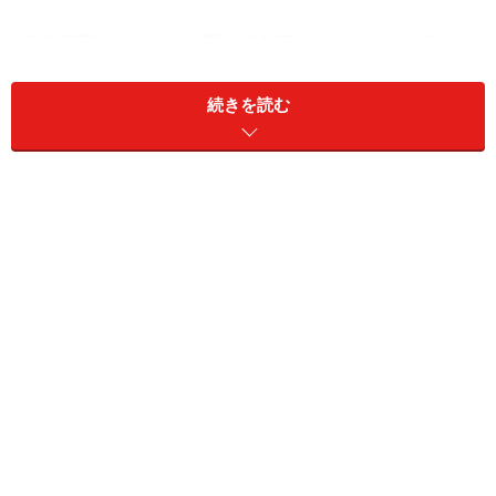
近年病院のロービーや駅の待合室、オフィスの一角など
にレイアウトした水槽が設置してあるのも、あながち意
味がないわけではないのです。インテリアと してだけで
続きを読む
はなく、「癒し」の効果も多分に含まれています。それ
だけ現代社会は、ストレスの多い社会…… なのでしょう
ね。
前置きが長くなりましたが、“アクアリウム”には、確か
に人を癒す何かが存在します。理屈はさて置き、多くの
人がそれを感じていることでしょう。
飼ったことのない方から「世話が難しそう」「お金がか
かりそう」といった声を耳にしますが、近年の飼育器具
の発達は目覚しい物があり、ある程度の器具を揃えるこ
とで初心者にも比較的簡単に飼育することが出来ます