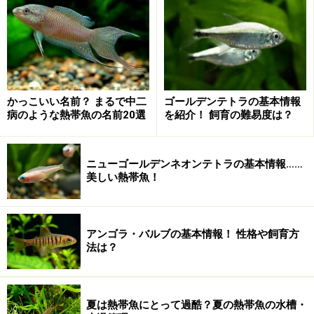
さあ、あなたもアクアリストの仲間へ!!
※記事内容は執筆時点のものです。最新の内容をご確認くださ
い。
※ペットは、種類や体格（体重、サイズ、成長）などにより個体
差があります。記事内容は全ての個体へ一様に当てはまるわけで
はありません。
かっこいい名前？ まるで中二
ゴールデンテトラの基本情報
病のような熱帯魚の名前20選
を紹介！ 飼育の難易度は？
【編集部おすすめの購入サイト】
ニューゴールデンネオンテトラの基本情報……
Amazonで熱帯魚用のペットグッズをチェック！
美しい熱帯魚！
楽天市場でペット用品をチェック！
アンゴラ・バルブの基本情報！ 性格や飼育方
法は？
夏は熱帯魚にとって過酷？夏の熱帯魚の水槽・