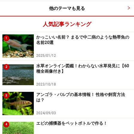
他のテーマも見る
人気記事ランキング
かっこいい名前？ まるで中二病のような熱帯魚の
1
名前20選
2025/01/12
水草オンライン図鑑！わからない水草発見に【60
2
種全画像付き】
2023/10/18
アンゴラ・バルブの基本情報！ 性格や飼育方法
3
は？
2024/09/03
エビの捕獲器をペットボトルで作る！
4