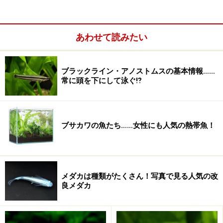
（最低限のノウハウの習得は必要ですが）。わずかな投
資と少しばかりの学習で、アクアリウムは、様々リラク
ゼーション効果をもたらしてくれます。また、インテリ
あわせて読みたい
アとしても大変優れていますし、生き物を飼うことによ
り自然を身近に感じることができるでしょう。
ブラックライン・アノストムスの基本情報……
常に頭を下にして泳ぐ⁉
それらは、何も綺麗にレイアウトされてい
る必要はありません。例えば、毎日。餌を与え、日々成
長していくことを観察することも良いでしょう。また
ブサカワの魚たち……女性にも人気の熱帯魚！
は、繁殖にチャレンジして、仔魚を育て上げることも良
い方法の1つでしょう。視覚的な効果以外にも、様々な
癒しの効果をアクアリウムは与えてくれます。
メダカは種類がたくさん！写真で見る人気の改
良メダカ
ぜひ、一度アクアリウムを置かれることをお勧めしま
す。それらは、あなたの生活に潤いをもたらしてくれる
ことでしょう。また、安らぎを与えてくれるで しょう。