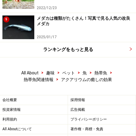
2022/12/23
メダカは種類がたくさん！写真で見る人気の改良
5
メダカ
2025/01/17
ランキングをもっと見る
>
>
>
>
>
All About
趣味
ペット
魚
熱帯魚
>
熱帯魚関連情報
アクアリウムの癒しの効果
会社概要
採用情報
投資家情報
広告掲載
利用規約
プライバシーポリシー
All Aboutについて
著作権・商標・免責