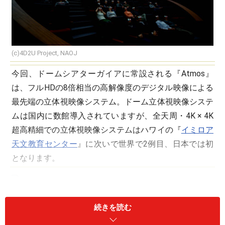
(c)4D2U Project, NAOJ
今回、ドームシアターガイアに常設される『Atmos』
は、フルHDの8倍相当の高解像度のデジタル映像による
最先端の立体視映像システム。ドーム立体視映像システ
ムは国内に数館導入されていますが、全天周・4K × 4K
超高精細での立体視映像システムはハワイの『
イミロア
天文教育センター
』に次いで世界で2例目、日本では初
となります。
『Atmos』＋『MEGASTAR-II cosmos』
続きを読む