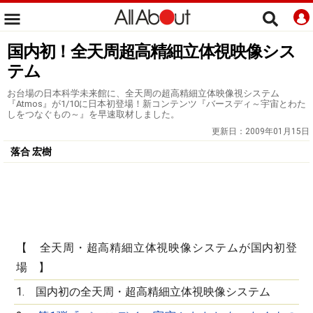
国内初！全天周超高精細立体視映像シス
テム
お台場の日本科学未来館に、全天周の超高精細立体映像視システム
『Atmos』が1/10に日本初登場！新コンテンツ『バースディ～宇宙とわた
しをつなぐもの～』を早速取材しました。
更新日：
2009年01月15日
落合 宏樹
【 全天周・超高精細立体視映像システムが国内初登
場 】
1. 国内初の全天周・超高精細立体視映像システム