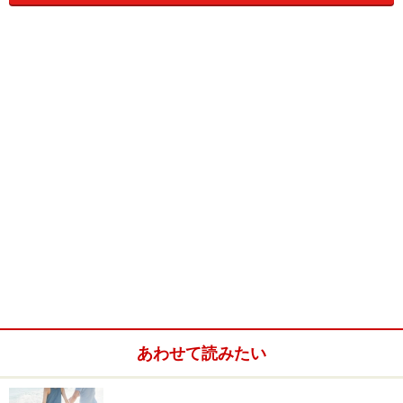
そして日本科学未来館では『Atmos』
だけではなく、世界で最も先進的なプ
ラネタリウムとしてギネスワールドレ
MEGASTAR-II
コードにも認定されている、500万個
cosmos
の恒星を映し出す『MEGASTAR-II
cosmos』と双方を使用することで、よ
りリアルな宇宙空間を描き出していま
す。
≫第1弾『バースデイ～宇宙とわたしをつなぐもの～』
※記事内容は執筆時点のものです。最新の内容をご確認くださ
い。
あわせて読みたい
次のページへ
1
/
2