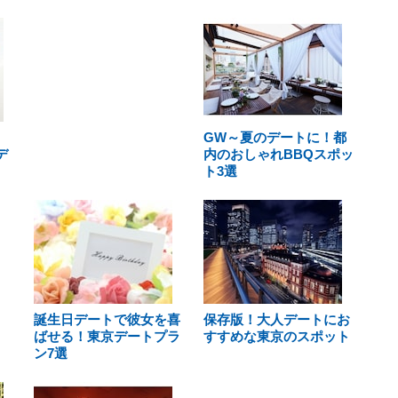
GW～夏のデートに！都
デ
内のおしゃれBBQスポッ
ト3選
誕生日デートで彼女を喜
保存版！大人デートにお
ばせる！東京デートプラ
すすめな東京のスポット
ン7選