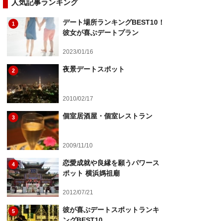
人気記事ランキング
デート場所ランキングBEST10！
1
彼女が喜ぶデートプラン
2023/01/16
夜景デートスポット
2
2010/02/17
個室居酒屋・個室レストラン
3
2009/11/10
恋愛成就や良縁を願うパワース
4
ポット 横浜媽祖廟
2012/07/21
彼が喜ぶデートスポットランキ
5
ングBEST10