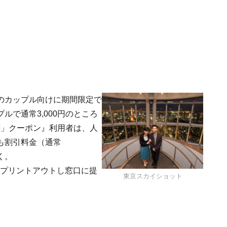
のカップル向けに期間限定で
で通常3,000円のところ
割」クーポン』利用者は、人
も割引料金（通常
く。
りプリントアウトし窓口に提
東京スカイショット