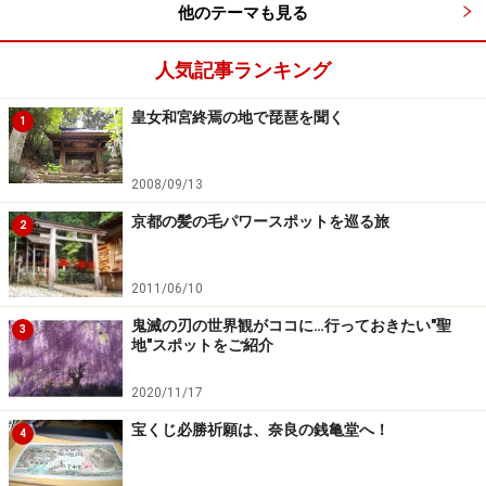
他のテーマも見る
人気記事ランキング
皇女和宮終焉の地で琵琶を聞く
1
2008/09/13
京都の髪の毛パワースポットを巡る旅
2
2011/06/10
鬼滅の刃の世界観がココに…行っておきたい"聖
3
地"スポットをご紹介
2020/11/17
宝くじ必勝祈願は、奈良の銭亀堂へ！
4