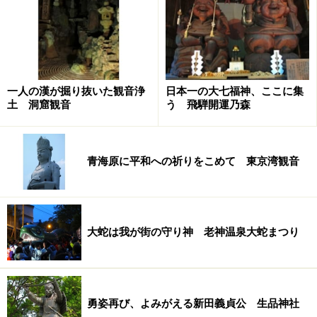
このごろでは、わたしは写真に力を入れていて、記事ご
とに傑作写真（？）を掲載しているので、ちょっと悔し
い。見づらい写真でごめんなさいです。
●
次のページは
知恩院和順会館で過ごした年末年始の様
一人の漢が掘り抜いた観音浄
日本一の大七福神、ここに集
土 洞窟観音
う 飛騨開運乃森
子です。
除夜の鐘をはしご、お隣の八坂神社の「をけら詣り」、
元旦の超ありがたいお勤め、美味しいお雑煮とお節な
青海原に平和への祈りをこめて 東京湾観音
ど、京都のお正月ならではの行事を1泊で体験できま
す。
※記事内容は執筆時点のものです。最新の内容をご確認くださ
い。
大蛇は我が街の守り神 老神温泉大蛇まつり
次のページへ
1
/
4
勇姿再び、よみがえる新田義貞公 生品神社