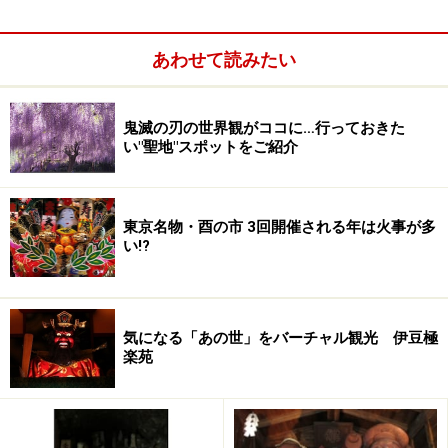
前半に、あちこちのお寺や神社で行事があるので、大晦
日がダメでも、年明けにゆっくり滞在もお勧めです。
あわせて読みたい
●年末年始も営業している宿坊のリストはこちらです。
鬼滅の刃の世界観がココに…行っておきた
（現時点で予約が取れるということではありません。あ
い"聖地"スポットをご紹介
くまで営業している宿坊のリストです）
●さらにご注意！
東京名物・酉の市 3回開催される年は火事が多
い!?
街角にも、鏡餅が飾られています
気になる「あの世」をバーチャル観光 伊豆極
今回の記事は、いつものこのコーナーの記事とくらべ
楽苑
て、記事の内容に対応した写真が、あまりありません。
なぜなら、その旅をした当時、わたしはまだ、ごく初期
段階のデジタルカメラしか持っていなかったからです。