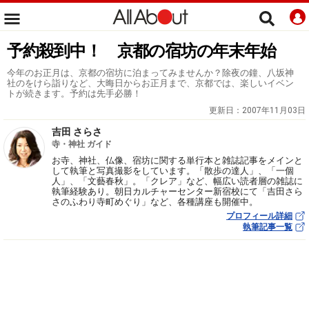
予約殺到中！ 京都の宿坊の年末年始
今年のお正月は、京都の宿坊に泊まってみませんか？除夜の鐘、八坂神
社のをけら詣りなど、大晦日からお正月まで、京都では、楽しいイベン
トが続きます。予約は先手必勝！
更新日：
2007年11月03日
吉田 さらさ
寺・神社 ガイド
お寺、神社、仏像、宿坊に関する単行本と雑誌記事をメインと
して執筆と写真撮影をしています。「散歩の達人」、「一個
人」、「文藝春秋」。「クレア」など、幅広い読者層の雑誌に
執筆経験あり。朝日カルチャーセンター新宿校にて「吉田さら
さのふわり寺町めぐり」など、各種講座も開催中。
プロフィール詳細
執筆記事一覧