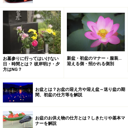
ます。香炉・ロウソク立て・花立ての三具足（みつぐそ
く）のセットも忘れずに。仏教を象徴するハスの花をお
供えするのも良いですね。
お盆に限ったことではありませんが、浄土真宗では仏壇
にお茶やお水をお供えすることはありません。ご飯をお
仏飯としてお供えします。お供えしたお仏飯は無駄にせ
新盆・初盆のマナー・服装…
お墓参りに行ってはいけない
ず、お参りをすませたらいただきましょう。
迎える側・招かれる側別
日・時間とは？ 彼岸明け・夕
方はNG？
【関連記事】
お盆とは？お盆の迎え方や迎え盆～送り盆の期
墓掃除をたわしでやるのはNG！正しいお墓の汚れ落
間、初盆の仕方等を解説
とし法
新盆などに役立つ……盆棚・精霊棚の作り方・飾り
方・意味を解説
お盆のお供え物の仕方とは？しきたりや基本マ
ナーを解説
新盆・初盆の準備と過ごし方