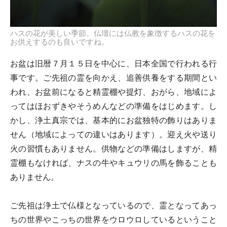
ハスの花が美しい季節。仏壇には仏教を象徴するハスの花を
お供えするのも良いですね。
お盆は旧暦７月１５日を中心に、日本全国で行われる行
事です。ご先祖の霊を向かえ、追善供養をする期間とい
われ、お盆前になると精霊棚や提灯、おがら、地域によ
ってはほおずきやそうめんなどの準備をはじめます。し
かし、浄土真宗では、基本的にお盆独特の飾りはありま
せん（地域によっての違いはあります）。迎え火や送り
火の習慣もありません。供物などの準備はしますが、精
霊棚もなければ、ナスの牛やキュウリの馬を飾ることも
ありません。
ご先祖は浄土で仏様となっているので、霊となってあっ
ちの世界やこっちの世界をウロウロしているということ