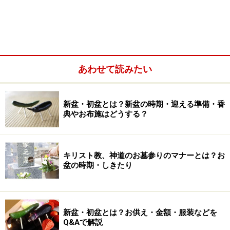
親戚が盆提灯を送ってくださるというのですが、浄土真
宗なのでお断りしたほうがよいのでしょうか？
A:
浄土真宗では基本的に盆提灯を飾る習慣はありません
あわせて読みたい
が、だからといって親戚の方の心遣いを無理に断ること
もないでしょう。盆提灯のかわりに、切籠灯籠（きりこ
どうろう）を吊るすこともあります。
新盆・初盆とは？新盆の時期・迎える準備・香
典やお布施はどうする？
盆提灯についての詳しい情報は→
こちら
キリスト教、神道のお墓参りのマナーとは？お
Q:
盆の時期・しきたり
仏壇には何を飾ったらよいですか？
A:
お盆が近くなったら、仏壇や仏具の掃除をします。内敷
新盆・初盆とは？お供え・金額・服装などを
（うちしき）をかけ、華瓶（けびょう）には樒（しき
Q&Aで解説
み・しきび）を飾り、供物は餅、菓子、果物をお供えし