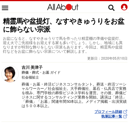
精霊馬や盆提灯、なすやきゅうりをお盆
に飾らない宗派
お盆になると、なすやきゅうりで馬を作ったり精霊棚の準備や盆提灯、
迎え火でご先祖様をお迎えする家も多いでしょう。しかし、地域にも異
なりますが特別な飾りをしない宗派もあります。今回は、精霊馬や盆提
灯などをお盆に飾らない宗派について解説します。
更新日：
2020年05月10日
吉川 美津子
葬儀・葬式・お墓 ガイド
社会福祉士
葬儀・お墓・終活ビジネスコンサルタント。葬送・終活ソーシ
ャルワーカー／社会福祉士。大手葬儀社、墓石・仏具店で実務
を積み、専門学校の葬祭ビジネス学科を運営。その後、葬儀ビ
ジネスに関するコンサルティング業務を開始。講演は「終活」
「葬儀」「お墓」関連年間50本以上。メディア掲載・出演実績
は５００本以上。
プロフィール詳細
執筆記事一覧