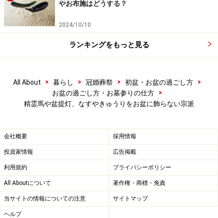
やお布施はどうする？
2024/10/10
ランキングをもっと見る
>
>
>
>
All About
暮らし
冠婚葬祭
初盆・お盆の過ごし方
>
お盆の過ごし方・お墓参りの仕方
精霊馬や盆提灯、なすやきゅうりをお盆に飾らない宗派
会社概要
採用情報
投資家情報
広告掲載
利用規約
プライバシーポリシー
All Aboutについて
著作権・商標・免責
当サイトの情報についての注意
サイトマップ
ヘルプ