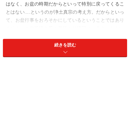
はなく、お盆の時期だからといって特別に戻ってくるこ
とはない……というのが浄土真宗の考え方。だからといっ
て、お盆行事をおろそかにしているということではあり
ません。ご先祖様を尊ぶ気持ちは皆同じ。命をいただい
たご先祖、そして仏様に感謝をするという意味で法要が
行われています。
続きを読む
お盆の言い伝えについて
お盆に特別な準備をしないなんて、「例外」のような感
じもしますが、実は浄土真宗は日本で一番門信徒数が多
い宗派なんですよ。
浄土真宗のお盆Ｑ＆Ａ
Q: