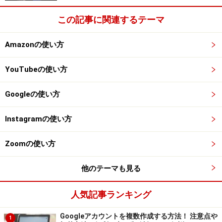
この記事に関連するテーマ
あなたのプロフィールを入力します
Amazonの使い方
画面の指示に従って、あなたのプロフィールを入力しま
す。
YouTubeの使い方
Googleの使い方
これで登録手続きは完了です。
Instagramの使い方
さっそく「国盗り」を始めましょう！
Zoomの使い方
次のページでは、実際に「国盗り」してみます。
他のテーマも見る
※記事内容は執筆時点のものです。最新の内容をご確認くださ
い。
※OSやアプリ、ソフトのバージョンによっては画面表示、操作方
人気記事ランキング
法が異なる可能性があります。
Googleアカウントを複数作成する方法！ 注意点や
1