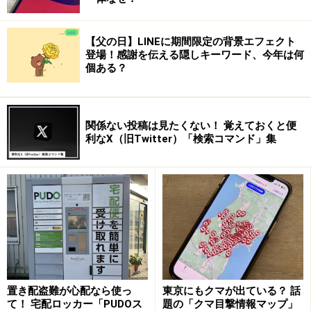
【父の日】LINEに期間限定の背景エフェクト
登場！感謝を伝える隠しキーワード、今年は何
個ある？
関係ない投稿は見たくない！ 覚えておくと便
利用規約を読み、同意したらメールアドレスを登録します
利なX（旧Twitter）「検索コマンド」集
次に利用規約に同意して、メールアドレスの登録を行い
ます。
利用規約を読み、十分に理解できたら、「同意して無料
登録」を押します。メール送信画面が開きますので、そ
のままメールを送信します。
置き配盗難が心配なら使っ
東京にもクマが出ている？ 話
て！ 宅配ロッカー「PUDOス
題の「クマ目撃情報マップ」