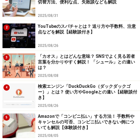
切替方法、便利な点、失敗談なども解説
次のページへ
1
/
2
2025/08/31
YouTubeのスパチャとは？ 送り方や手数料、注意
2
点などを解説【経験談付き】
2025/08/26
「カオス」とはどんな意味？ SNSでよく見る若者
3
言葉を分かりやすく解説！ 「シュール」との違い
は？
2025/08/08
検索エンジン「DuckDuckGo（ダックダックゴ
4
ー）」とは？ 使い方やGoogleとの違い【経験談付
き】
2025/08/26
Amazonで「コンビニ払い」する方法！ 手数料や
5
キャンセルの可否、コンビニ払いできない例につ
いても解説【体験談付き】
2025/08/05