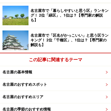
名古屋市で「暮らしやすいと思う区」ランキン
得三の前身は、同じく今池にあった
「オープンハウス」
グ！ 2位「緑区」、1位は？【専門家の解説
（1971～91年）。アングラな町・今池の象徴的存在だっ
も】
た、伝説のブルース喫茶兼ライブハウス兼飲み屋でし
た。かの近藤房之助さん（『踊るポンポコリン』の“イン
名古屋市で「区名がかっこいい」と思う区ラン
チキおじさん”として紅白にも出場した日本屈指のブルー
キング！ 2位「千種区」、1位は？【専門家の
解説も】
スマン）が店長だったことでも知られ、その最後の店長
が、現・得三のオーナーである森田裕さんです。
この記事に関連するテーマ
次のページ
ではオーナー・森田さんが語る得三の10年＋
名古屋の基本情報
魅力いっぱいの10周年記念企画
名古屋のおすすめスポット
※記事内容は執筆時点のものです。最新の内容をご確認くださ
い。
名古屋のおすすめエリア
次のページへ
1
/
2
名古屋の季節のおすすめ情報