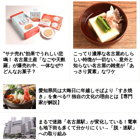
ライブ中も、オールスタンディングの公演時以外はテー
ブルに座って食事ができ、終演後はそのまま居酒屋とし
て朝５時まで営業。泡盛から電気ブランまで酒の種類が
充実してたりする上、料理が結構ウマいんです。そし
て、ライブを終えたミュージシャンが居残って飲んでい
くこともしばしば。さっきまでステージの上の人だった
彼らと、言葉を交わしたり、一緒に飲んだりできるチャ
“サナ売れ”効果でうれしい悲
こってり濃厚な名古屋めしら
鳴！ 名古屋土産「なごや天麩
しい特徴が一切ない…意外と
ンスもあるのです。
羅」が爆売れ中、一体なぜ!?
知らない名古屋の雑煮が「あ
どんなお菓子？
っさり質素」なワケ
白ワインとトマトソース仕立てのTOKUZOチキンライス、青
愛知県民は大晦日に年越しそばより「すき焼
じそとブラックオリーブの特製手打ちピザ各800円
き」を食べる!? 独自の文化の理由とは【専門
家が解説】
まるで迷路「名古屋駅」が変化している！電車
10周年記念として歴代の人気季節メニューをリバイバル
も地下街も多くて分かりにくい→「脱・迷駅」
への取り組み