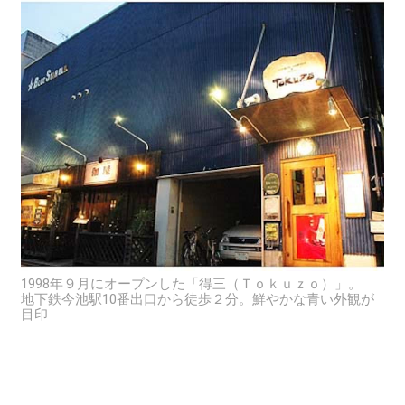
1998年９月にオープンした「得三（Ｔｏｋｕｚｏ）」。
地下鉄今池駅10番出口から徒歩２分。鮮やかな青い外観が
目印