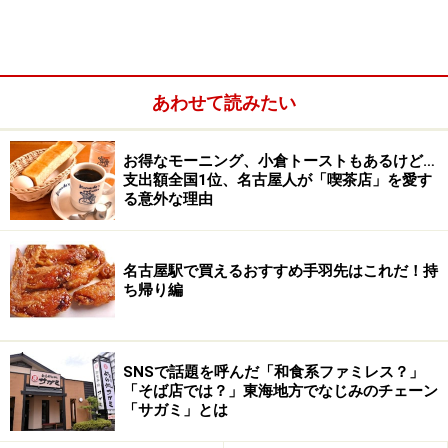
ブッキングの面白さと並んで、ファンとアーティスト双
方にとっての魅力となっているのが、
「朝までやってる
呑み屋である」
（これが店のキャッチフレーズでもあ
あわせて読みたい
る）こと。
お得なモーニング、小倉トーストもあるけど…
支出額全国1位、名古屋人が「喫茶店」を愛す
る意外な理由
名古屋駅で買えるおすすめ手羽先はこれだ！持
ち帰り編
SNSで話題を呼んだ「和食系ファミレス？」
「そば店では？」東海地方でなじみのチェーン
「サガミ」とは