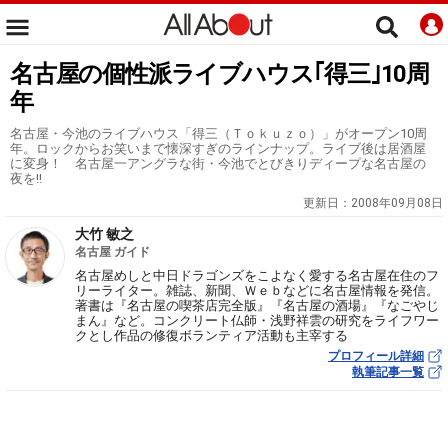
名古屋の個性派ライブハウス｢得三｣10周
年
名古屋・今池のライブハウス「得三（Ｔｏｋｕｚｏ）」がオープン10周
年。ロックからお笑いまで懐深すぎのラインナップ。ライブ後は居酒屋
に変身！ 名古屋一アングラな街・今池でとびきりディープな名古屋の
夜を!!
更新日：
2008年09月08日
大竹 敏之
名古屋 ガイド
名古屋めしと中日ドラゴンズをこよなく愛する名古屋在住のフ
リーライター。雑誌、新聞、Ｗｅｂなどに名古屋情報を発信。
著書は『名古屋の喫茶店完全版』『名古屋の酒場』『なごやじ
まん』など。コンクリート仏師・浅野祥雲の研究をライフワー
クとし作品の修復ボランティア活動も主宰する
プロフィール詳細
執筆記事一覧