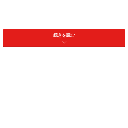
続きを読む
ライブハウス兼 朝５時まで営業の居酒屋
アーティストと一緒に乾杯も！
知る人ぞ知るクセ者やアッと驚く大物など、音楽ツウには
たまらないライブラインナップ