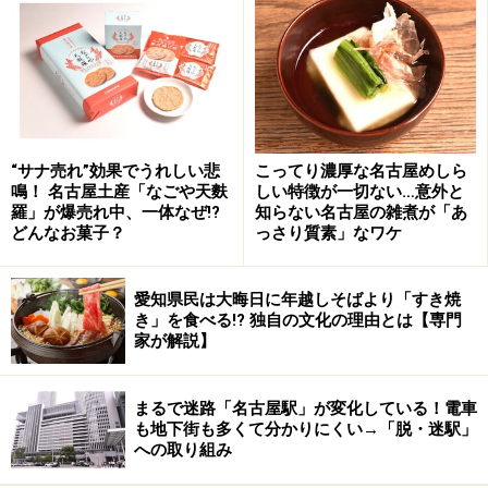
“サナ売れ”効果でうれしい悲
こってり濃厚な名古屋めしら
鳴！ 名古屋土産「なごや天麩
しい特徴が一切ない…意外と
羅」が爆売れ中、一体なぜ!?
知らない名古屋の雑煮が「あ
どんなお菓子？
っさり質素」なワケ
愛知県民は大晦日に年越しそばより「すき焼
き」を食べる!? 独自の文化の理由とは【専門
家が解説】
まるで迷路「名古屋駅」が変化している！電車
も地下街も多くて分かりにくい→「脱・迷駅」
への取り組み