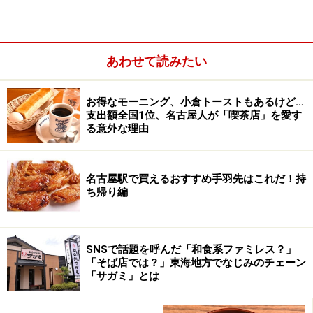
すべきポイントはあるのか？ ブライダルシーンのプロ
の方々に、「なごやんウエディング」の最新事情をお聞
きしました。
あわせて読みたい
□２ページ‥‥
「ゼクシィ」のデータで見る名古屋ブライダ
お得なモーニング、小倉トーストもあるけど…
ル最新・真事情
支出額全国1位、名古屋人が「喫茶店」を愛す
る意外な理由
□３ページ‥‥
人気式場に聞く人気の演出や列席者へのアド
バイス
名古屋駅で買えるおすすめ手羽先はこれだ！持
※記事内容は執筆時点のものです。最新の内容をご確認くださ
ち帰り編
い。
次のページへ
1
/
3
SNSで話題を呼んだ「和食系ファミレス？」
「そば店では？」東海地方でなじみのチェーン
「サガミ」とは