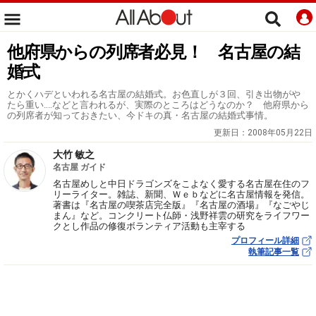
他府県からの列席者必見！ 名古屋の結
婚式
とかくハデといわれる名古屋の結婚式。お色直しが３回、引き出物がや
たら重い‥‥などと言われるが、実際のところはどうなのか？ 他府県から
の列席者が知っておきたい、今ドキの真・名古屋の結婚式事情。
更新日：
2008年05月22日
大竹 敏之
名古屋 ガイド
名古屋めしと中日ドラゴンズをこよなく愛する名古屋在住のフ
リーライター。雑誌、新聞、Ｗｅｂなどに名古屋情報を発信。
著書は『名古屋の喫茶店完全版』『名古屋の酒場』『なごやじ
まん』など。コンクリート仏師・浅野祥雲の研究をライフワー
クとし作品の修復ボランティア活動も主宰する
プロフィール詳細
執筆記事一覧