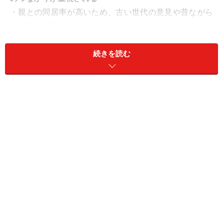
・親との同居率が高いため、古い世代の意見や昔ながら
の風習が尊重される
・倹約家で貯蓄好きだが、その分、ハレの舞台にはお金
をつぎ込む気質が強い
続きを読む
・金シャチに代表されるように、ハデ好きで見栄っ張り
‥‥といった名古屋人気質や生活スタイルを反映している
からだと言われます。
これらはいわゆる名古屋本、名古屋人論の類で語られる
お決まりの内容。しかし、実のところ最近は
「今ドキ、
そんなハデな結婚式なんて見たことない」
なんて声も少
なくありません。
では、昨今の名古屋の結婚式（と関連する行事）はどん
な傾向にあるのか？ そして、出席する場合に何か注意