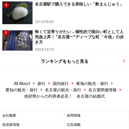
名古屋駅で購入できる美味しい「麩まんじゅう」
4
2013/09/03
怖くて近寄りがたい→個性的で面白い町として人
5
気急上昇！ “名古屋一”ディープな町「今池」の歩
き方
2024/12/15
ランキングをもっと見る
>
>
>
>
All About
旅行
国内旅行
東海の観光・旅行
>
>
>
愛知の観光・旅行
名古屋の観光・旅行
名古屋関連情報
他府県からの列席者必見！ 名古屋の結婚式
会社概要
採用情報
投資家情報
広告掲載