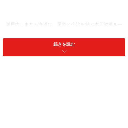
瀬戸内しまなみ海道は、尾道と今治を結ぶ本四架橋ルー
トの一番西のルートです。1999年に8つの橋がすべて完
成し、芸予諸島の6つの島を貫いて本州と四国を結びま
続きを読む
したが、生口島と大島の島内に残っていた未開通部分が
2006年4月に完成、高速道路として全通を果たしまし
た。
その瀬戸内しまなみ海道の沿線には、名所・旧跡がずら
りと揃っています。今回は全通を祝して、瀬戸内しまな
み海道沿線の名所・旧跡を本州から四国に向けてご紹介
します。見どころがいっぱいありますので、
【広島
編】
、【愛媛編】の2回に分けてお送りします。
※画像は1999年8月、2002年4月、2005年5月に撮影したものです。