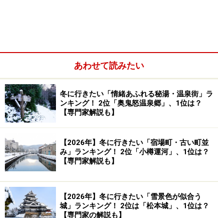
【愛媛編】
あわせて読みたい
冬に行きたい「情緒あふれる秘湯・温泉街」ラ
ンキング！ 2位「奥鬼怒温泉郷」、1位は？
【専門家解説も】
【2026年】冬に行きたい「宿場町・古い町並
み」ランキング！ 2位「小樽運河」、1位は？
【専門家解説も】
1ページ
…… 芸予諸島最大の島、世界一の斜長橋と大
山祇神社のある大三島
2ページ
…… しまなみ海道の橋を美しく眺められるビ
【2026年】冬に行きたい「雪景色が似合う
城」ランキング！ 2位は「松本城」、1位は？
ュースポットが揃う大島
【専門家の解説も】