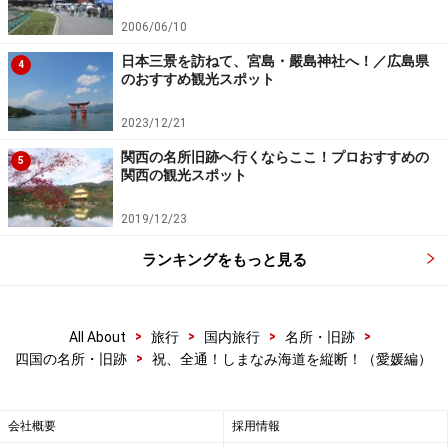
2006/06/10
大山祇神社。樹齢2600年を越えるご神木があり、日本最古
日本三景を訪ねて、宮島・嚴島神社へ！／広島県
4
の神社とも言われています。
のおすすめ観光スポット
しまなみ海道が貫く芸予諸島の中でも一番大きな島とな
2023/12/21
る大三島（
Yahoo! 地図情報
）。
関西の名所旧跡へ行くならここ！プロおすすめの
5
関西の観光スポット
その大三島にあるのが大山祇（おおやまずみ）神社。天
2019/12/23
照大神（あまてらすおおみかみ）の兄、大山積大神（お
ランキングをもっと見る
おやまづみのおおかみ）を奉る社で、海の神、武人の神
として古くから信仰を集めていました。
>
>
>
>
All About
旅行
国内旅行
名所・旧跡
境内には樹齢2,600年を越えるというご神木があり、宝物
>
四国の名所・旧跡
祝、全通！しまなみ海道を縦断！（愛媛編）
館には源頼朝や義経が奉納した鎧など、国宝・重要文化
財級の武具や甲冑が全国から多数奉納されています。
会社概要
採用情報