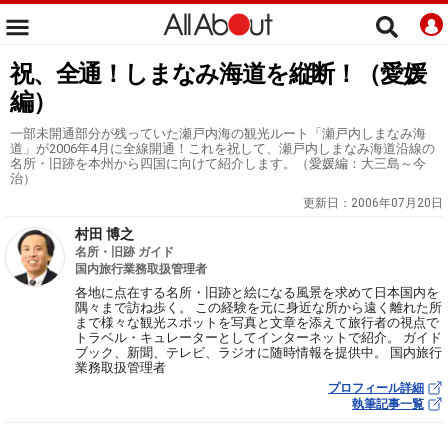
祝、全通！しまなみ海道を縦断！（愛媛
編）
一部未開通部分が残っていた瀬戸内海の観光ルート「瀬戸内しまなみ海
道」が2006年4月に全線開通！これを祝して、瀬戸内しまなみ海道沿線の
名所・旧跡を本州から四国に向けて紹介します。（愛媛編：大三島～今
治）
更新日：
2006年07月20日
村田 博之
名所・旧跡 ガイド
国内旅行業務取扱管理者
各地に点在する名所・旧跡と絵になる風景を求めて日本国内を
隅々まで訪ね歩く。 この経験を元に身近な所から遠く離れた所
まで様々な観光スポットを写真と文章を添えて旅行者の視点で
トラベル・キュレーターとしてインターネットで紹介。 ガイド
ブック、新聞、テレビ、ラジオに随時情報を提供中。 国内旅行
業務取扱管理者
プロフィール詳細
執筆記事一覧