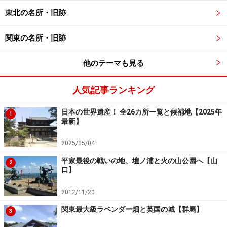
グエリア、大三島インターチェンジのすぐ横にある道の
東北の名所・旧跡
駅 今治市多々羅しまなみ公園からもその雄姿を眺めるこ
とができます。橋上を走っている時は、周囲に広がる瀬
関東の名所・旧跡
戸内海の多島美を楽しめますよ。
他のテーマも見る
古くから信仰を集めている大山祇神社
人気記事ランキング
日本の世界遺産！ 全26カ所一覧と候補地【2025年
1
最新】
2025/05/04
平家最後の戦いの地、壇ノ浦と火の山公園へ【山
2
口】
2012/11/20
関東最大級ラベンダー畑と英国の城【群馬】
3