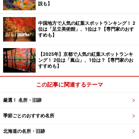
説も】
中国地方で人気の紅葉スポットランキング！ 2
位は「足立美術館」、1位は？【専門家のおす
広島と愛媛をつないでいる世界で一番長い斜長橋、多々羅
すめも】
大橋。
広島県と愛媛県を1本の道でつないだしまなみ海道。県
【2025年】京都で人気の紅葉スポットランキ
ング！ 2位は「嵐山」、1位は？【専門家のお
境は生口島（いくちじま）と大三島（おおみしま）の間
すすめも】
にかかる多々羅大橋の途中にあります。
この記事に関連するテーマ
多々羅大橋（
Yahoo! 地図情報
）は全長1,480m。斜長橋と
呼ばれるタイプの橋で、橋を支える2本の主塔（支柱）
厳選！ 名所・旧跡
の間の長さが890mあり、日本国内はもちろん世界で一番
長い橋。
季節ごとのおすすめ名所
生口島を一周する県道やしまなみ海道の瀬戸田パーキン
北海道の名所・旧跡