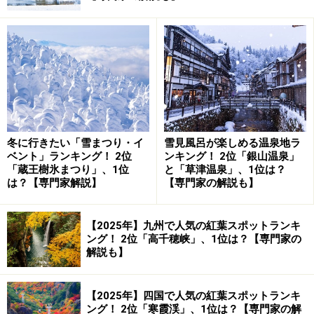
3ページ
…… しまなみ海道のクライマックス、来島海
峡大橋と今治へ
4ページ
…… 瀬戸内しまなみ海道（愛媛県側）へのア
プローチ、関連サイトの情報
【広島編】
もあわせてご覧下さい。
広島と愛媛をつなぐ多々羅大橋
冬に行きたい「雪まつり・イ
雪見風呂が楽しめる温泉地ラ
ベント」ランキング！ 2位
ンキング！ 2位「銀山温泉」
「蔵王樹氷まつり」、1位
と「草津温泉」、1位は？
は？【専門家解説】
【専門家の解説も】
【2025年】九州で人気の紅葉スポットランキ
ング！ 2位「高千穂峡」、1位は？【専門家の
解説も】
【2025年】四国で人気の紅葉スポットランキ
ング！ 2位「寒霞渓」、1位は？【専門家の解