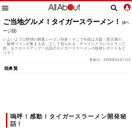
ご当地グルメ！タイガースラーメン！
(4ペ
ージ目)
いよいよプロ野球の開幕シーズン到来！そこで今回は大阪・西天満の
「阪神ファンが集まる店」として知られる「チャイニーズレストラン三
好」をクローズアップ！伝説のタイガースラーメンの取材レポートをど
うぞ！
更新日：
2008年03月13日
陸奥 賢
嗚呼！感動！タイガースラーメン開発秘
話！