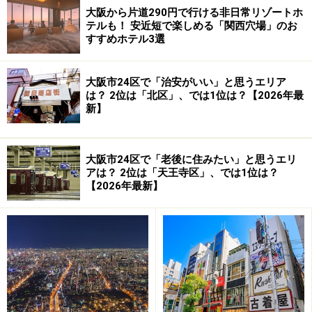
ますが、それも落雷で焼失。現在の３代目大阪城は、じ
大阪から片道290円で行ける非日常リゾートホ
テルも！ 安近短で楽しめる「関西穴場」のお
つは昭和初期に、大阪市民の寄付によって作られた「大
すすめホテル3選
阪市民が作った天守閣」です。お上や政府のハコモノ行
政ではなくて、市民自らが寄付金を集めて天守閣を作っ
大阪市24区で「治安がいい」と思うエリア
たところに、大阪らしさが伺えます。近代建築物で、中
は？ 2位は「北区」、では1位は？【2026年最
にはエレベーターがあって、お城というよりは歴史ミュ
新】
ージアムとなっていますが、天守閣からの眺めは素晴ら
しく、大阪平野を一望できて、まるで自分が天下人にな
大阪市24区で「老後に住みたい」と思うエリ
ったような気分が味わえます。ここではぶらぶらと散策
アは？ 2位は「天王寺区」、では1位は？
したり、お城グッズ、戦国武将グッズを物色したりし
【2026年最新】
て、次の目的地へと向かいましょう。