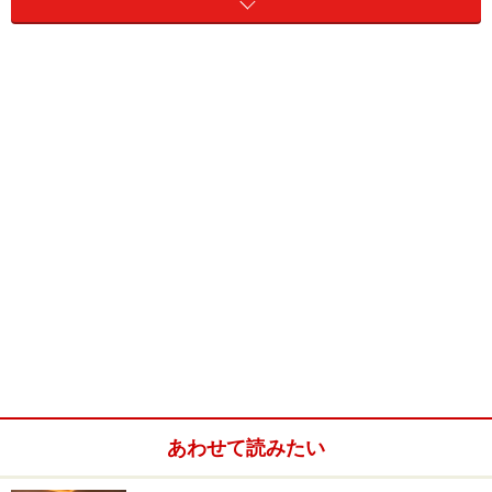
地下鉄「新大阪駅」から「天満橋駅」までは乗車時間に
して、約15分ほどです。駅から東に向かって歩いていく
と、池と石垣が見え始めて、そこが大阪城公園です。中
心部には
大阪城天守閣
がありますが、駅から天守閣まで
は徒歩で約15分ほどで到達します。
やはり大阪の観光スポットとして大阪城というのは欠か
せません。天下人となった豊臣秀吉が築城した初代大坂
あわせて読みたい
城は大坂の陣で炎上。徳川政権時代に２代目が再建され