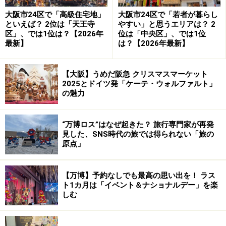
大阪市24区で「高級住宅地」
大阪市24区で「若者が暮らし
といえば？ 2位は「天王寺
やすい」と思うエリアは？ 2
区」、では1位は？【2026年
位は「中央区」、では1位
最新】
は？【2026年最新】
【大阪】うめだ阪急 クリスマスマーケット
2025とドイツ発「ケーテ・ウォルファルト」
の魅力
3. 道頓堀（11:00～13:00）
大阪城天守閣から次は大阪ミナミ・道頓堀に向かいま
“万博ロス”はなぜ起きた？ 旅行専門家が再発
す。ここで地下鉄を利用するのもいいのですが、ガイド
見した、SNS時代の旅では得られない「旅の
原点」
のオススメは大阪水上バスの
水都号アクアmini
。
大阪城と道頓堀を約50分かけて結ぶというクルーズです
【万博】予約なしでも最高の思い出を！ ラス
ト1カ月は「イベント＆ナショナルデー」を楽
が、クルーズのガイドさんのおもろい大阪の雑学話を聞
しむ
きながら、水の都・大阪を満喫できます。水辺の遊歩道
とんぼりリバーウォーク
に到着すれば、そこは、
くいだ