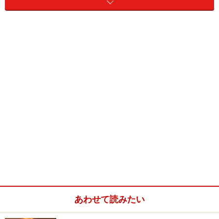
ここで唐突に昔話を持ち出して恐縮ですが、実はガイド
は数年前に、とある仕事で岸和田だんじり祭の完全密着
取材を行ったことがあります。法被にねじり鉢巻、股引
に足袋を履いて、朝から晩までだんじりと並走しながら
祭の光景をカメラに収める……という実にハードな取材で
したが、なかなか得がたい貴重な体験を数多くさせてい
あわせて読みたい
ただきました。個人的にも思い入れのある祭りなのです