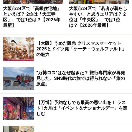
大阪市24区で「高級住宅地」
大阪市24区で「若者が暮らし
といえば？ 2位は「天王寺
やすい」と思うエリアは？ 2
区」、では1位は？【2026年
位は「中央区」、では1位
最新】
は？【2026年最新】
【大阪】うめだ阪急 クリスマスマーケット
「岸和田に行けばだんじりが走っているだろう」という
2025とドイツ発「ケーテ・ウォルファルト」
の魅力
安易な考えでおでかけして、駅についた途端にあまりの
観客の多さに身動きがとれず、「いざだんじりが見え
た！」と思ったらあっというまに猛スピードで走り去っ
“万博ロス”はなぜ起きた？ 旅行専門家が再発
見した、SNS時代の旅では得られない「旅の
ていき、またギャラリーの大混雑に巻き込まれ、結局、
原点」
ただ漫然と岸和田市内を歩き回って1日が終わってしま
った……という方は決して少なくありません。
【万博】予約なしでも最高の思い出を！ ラス
ト1カ月は「イベント＆ナショナルデー」を楽
しむ