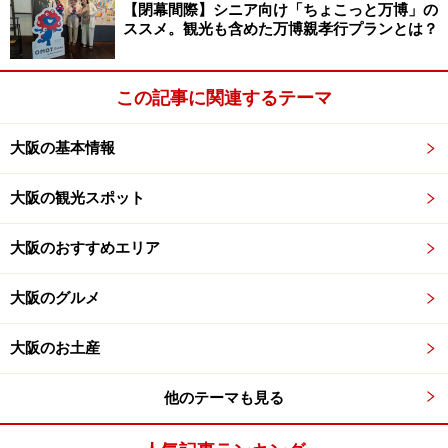
「宮入」の舞台となる岸和田城（岸城神社）です。大阪
【閉幕間際】シニア向け「ちょこっと万博」の
ススメ。観光も含めた万博親孝行プランとは？
府下でも有数の城下町・岸和田は祭の舞台装置としては
最高のロケーションといえるでしょう。
この記事に関連するテーマ
そこで今回のガイド記事では「岸和田だんじり祭を初め
て見に行く」といった岸和田だんじり祭の初心者のため
大阪の基本情報
に、だんじり祭の主要な鑑賞スポットをご紹介しましょ
大阪の観光スポット
う。300年以上の歴史と伝統を誇る岸和田だんじり祭。
その素晴らしさと美に、ぜひ1度は触れてみてくださ
大阪のおすすめエリア
い。それではさっそくガイド記事をどうぞ。
大阪のグルメ
全22台のだんじりが一挙に集合！「駅前パ
大阪のお土産
レード」は必見です
他のテーマも見る
岸和田だんじり祭は宵宮（2017年9月16日午前6時～午後
10時）と本宮（2017年9月17日午前9時～午後10時）の2