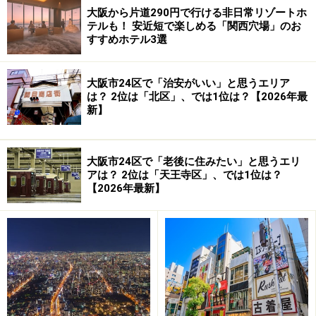
が、これだけの認知度に関わらず、意外と知られていな
大阪から片道290円で行ける非日常リゾートホ
いのがだんじりの鑑賞スポット。
テルも！ 安近短で楽しめる「関西穴場」のお
すすめホテル3選
大阪市24区で「治安がいい」と思うエリア
は？ 2位は「北区」、では1位は？【2026年最
例えば京都・祇園祭の山鉾は見事なタペストリーの数々
新】
が見物ですが、だんじりは彫り物が華！ 「太平記」
「平家物語」「難波戦記」といった戦記ものを題材とし
大阪市24区で「老後に住みたい」と思うエリ
た彫刻の美しさ、素晴らしさは、文句なしにアート、芸
アは？ 2位は「天王寺区」、では1位は？
術の域に達しています。
【2026年最新】