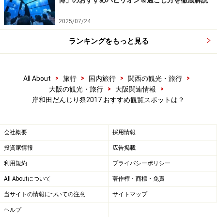
博」のおすすめパビリオン＆過ごし方を徹底解説
この「駅前」というのは南海本線の岸和田駅のことです
が（JR阪和線の東岸和田駅とは違うので要注意）、岸和
2025/07/24
田駅前通商店街から勢いよくだんじりが飛び出してき
ランキングをもっと見る
て、次から次へと見事な「やりまわし」（トップスピー
ドのままにだんじりを方向転換させることで、美しく見
事なやりまわしを決めることが、祭りの醍醐味であり華
>
>
>
>
All About
旅行
国内旅行
関西の観光・旅行
とされています）を披露してくれます。岸和田だんじり
>
>
大阪の観光・旅行
大阪関連情報
祭の最大の見せ場といえますが、駅前で開催されるので
岸和田だんじり祭2017 おすすめ観覧スポットは？
アクセスが良好なのもポイントで、初心者でも大いに愉
しめます。
会社概要
採用情報
投資家情報
広告掲載
利用規約
プライバシーポリシー
All Aboutについて
著作権・商標・免責
例年60万人以上の観客動員を誇るという岸和田だんじり
当サイトの情報についての注意
サイトマップ
祭。とくに「駅前パレード」の場所取りには苦労します
が、それだけの価値はあります。
ヘルプ