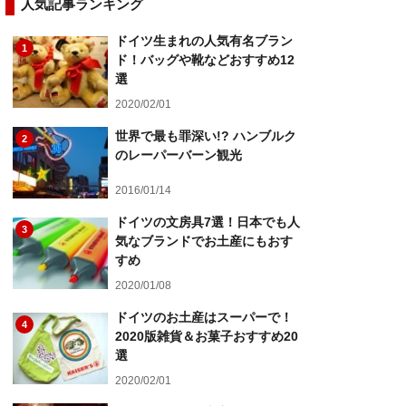
人気記事ランキング
ドイツ生まれの人気有名ブラン
1
ド！バッグや靴などおすすめ12
選
2020/02/01
世界で最も罪深い!? ハンブルク
2
のレーパーバーン観光
2016/01/14
ドイツの文房具7選！日本でも人
3
気なブランドでお土産にもおす
すめ
2020/01/08
ドイツのお土産はスーパーで！
4
2020版雑貨＆お菓子おすすめ20
選
2020/02/01