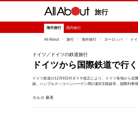
旅行
海外旅行
国内旅行
All About
旅行
海外旅行
ヨーロッパ
ドイ
ドイツ
／ドイツの鉄道旅行
ドイツから国際鉄道で行
ドイツ鉄道の12月9日付ダイヤ改正により、ドイツ各地から近
線、ハンブルク―コペンハーゲン間の新ICE路線等、国際列車
カルカ 麻美