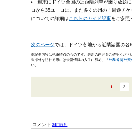
週末にドイツ全国の近距離列車が乗り放題に
ロから35ユーロに。また多くの州の「周遊チ
についての詳細は
こちらのガイド記事
をご参照
次のページ
では、ドイツ各地から近隣諸国の各
※記事内容は執筆時点のものです。最新の内容をご確認くださ
※海外を訪れる際には最新情報の入手に努め、「
外務省 海外
い。
1
2