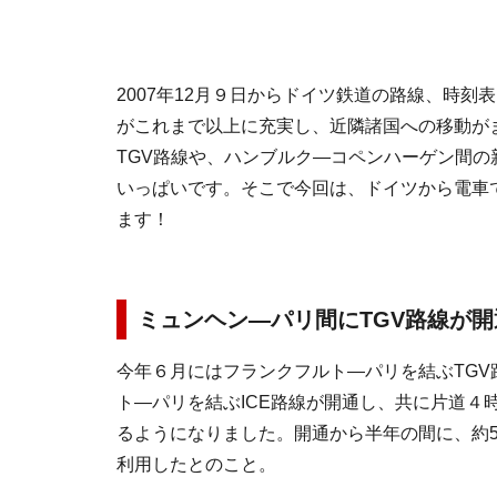
2007年12月９日からドイツ鉄道の路線、時
がこれまで以上に充実し、近隣諸国への移動が
TGV路線や、ハンブルク―コペンハーゲン間の
いっぱいです。そこで今回は、ドイツから電車
ます！
ミュンヘン―パリ間にTGV路線が開
今年６月にはフランクフルト―パリを結ぶTGV
ト―パリを結ぶICE路線が開通し、共に片道４
るようになりました。開通から半年の間に、約5
利用したとのこと。