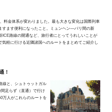
刻表、料金体系が変わりました。最も大きな変化は国際列車
ますます便利になったこと。ミュンヘン―パリ間の新
新ICE路線の開通など、旅行者にとってうれしいことが
で気軽に行ける近隣諸国へのルートをまとめてご紹介し
通！
路線と、シュトゥットガル
時間足らず（直通）で行け
0万人がこれらのルートを