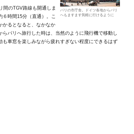
リ間のTGV路線も開通しま
パリの市庁舎。ドイツ各地からパリ
へもますます気軽に行けるように
６時間15分（直通）。こ
かかるとなると、なかなか
からパリへ旅行した時は、当然のように飛行機で移動し
動も車窓を楽しみながら疲れすぎない程度にできるはず