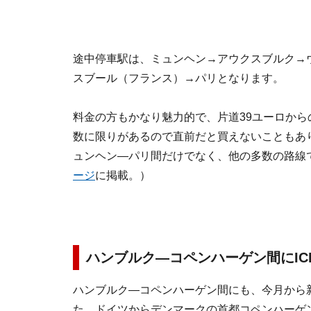
途中停車駅は、ミュンヘン→アウクスブルク→
スブール（フランス）→パリとなります。
料金の方もかなり魅力的で、片道39ユーロか
数に限りがあるので直前だと買えないこともあ
ュンヘン―パリ間だけでなく、他の多数の路線
ージ
に掲載。）
ハンブルク―コペンハーゲン間にIC
ハンブルク―コペンハーゲン間にも、今月から
た。ドイツからデンマークの首都コペンハーゲン