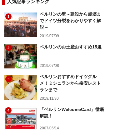
人気記事ランキング
ベルリンの壁～建設から崩壊ま
1
でドイツ分裂をわかりやすく解
説～
2019/07/09
ベルリンのお土産おすすめ15選
2
2019/07/08
ベルリンおすすめドイツグル
3
メ！ミシュランから格安レスト
ランまで
2019/11/30
「ベルリンWelcomeCard」徹底
4
解説！
2007/06/14