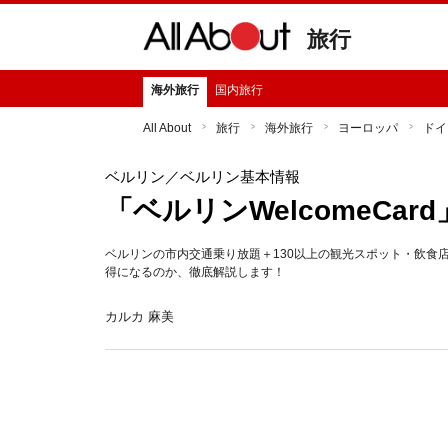
旅行
海外旅行
国内旅行
All About
旅行
海外旅行
ヨーロッパ
ドイ
ベルリン
／ベルリン基本情報
「ベルリンWelcomeCar
ベルリンの市内交通乗り放題＋130以上の観光スポット・飲食店で
得になるのか、徹底解説します！
カルカ 麻美