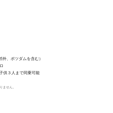
内＋郊外、ポツダムを含む）
ーロ
の子供３人まで同乗可能
ありません。