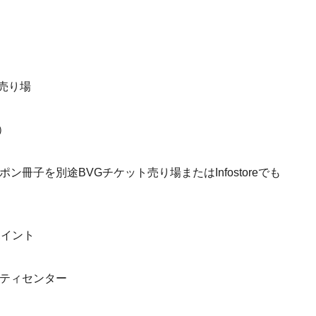
）
売り場
）
冊子を別途BVGチケット売り場またはInfostoreでも
ポイント
ティセンター