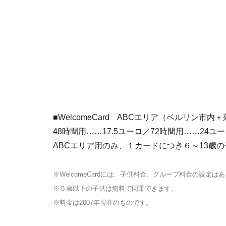
■WelcomeCard ABCエリア（ベルリン市
48時間用……17.5ユーロ／72時間用……24ユ
ABCエリア用のみ、１カードにつき６～13歳
※WelcomeCardには、子供料金、グループ料金の設定は
※５歳以下の子供は無料で同乗できます。
※料金は2007年現在のものです。