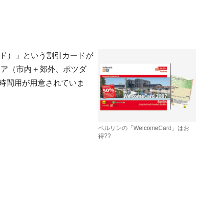
カード）」という割引カードが
リア（市内＋郊外、ポツダ
2時間用が用意されていま
ベルリンの「WelcomeCard」はお
得??
ロ