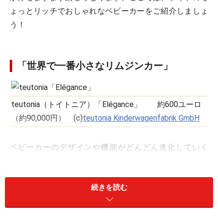
ょっとリッチでおしゃれなベビーカーをご紹介しましょ
う！
「世界で一番小さなリムジンカー」
teutonia（トイトニア）「Elégance」 約600ユーロ
（約90,000円） (c)
teutonia Kinderwagenfabrik GmbH
ベビーカーのデザインや機能がどんどん進化していく
中、ドイツではいくつかのメーカーから、レトロで懐か
しい雰囲気いっぱいのベビーカーが出ています。その中
続きを読む
で今回まずご紹介するのは、
teutonia（トイトニア）
と
いう、ヨーロッパ各国で展開されているドイツのメーカ
ー。現代風デザインのベビーカーが主流ですが、