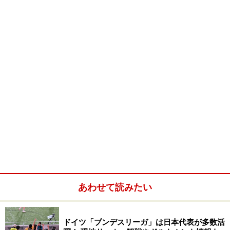
「Elégance（エレガンス）」シリーズは“
当時の美しいも
のと、現代の最良のものを一つにした
”というコンセプト
で、レトロなデザインのベビーカーを作っています。メ
ーカーでは「世界で一番小さなリムジンカー」と謳って
いる、高級感のあるとっておきのシリーズ。
赤ちゃんが大きくなってきたら、座らせて使うB型ベビーカ
ーに変身！ (c)
teutonia Kinderwagenfabrik GmbH
シンプルなフレームに大きな車輪（車輪は小さめのもの
も選べます）、落ち着いた色合いとフォルムの幌、とい
った具合に、クラシカルで上品な昔ながらのデザイン。
あわせて読みたい
でも機能性のほうも抜群です。ドイツでは、新生児～９
ヶ月位まで赤ちゃんを寝かせて使うベビーカー（日本で
ドイツ「ブンデスリーガ」は日本代表が多数活
いうA型）と、９ヶ月～３歳位まで座らせて使うベビー