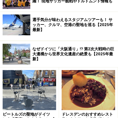
躍！ 現地サッカー観戦やドルトムント情報も
カー（日本でいうB型）の両方の機能が付いている「コ
ンビ・ベビーカー」を利用する人が多いのですが、これ
選手気分が味わえるスタジアムツアーも！ サ
もそのタイプ。こんなにシンプルなデザインなのに、赤
ッカー、クルマ、空港の聖地を巡る【2025年
ちゃんが大きくなってきたらキャリーコットをはずし
最新】
て、B型ベビーカーに変身させられる作りになっている
んです。
なぜドイツに「大阪通り」!? 第2次大戦時の巨
大遺構から世界文化遺産の絶景も【2025年最
新】
便利なショッピングバッグも付いています (c)
teutonia
Kinderwagenfabrik GmbH
その他、高さや角度を調節できるハンドル、クッション
付きで柔らかな着け心地の５点式シートベルト、赤ちゃ
んが外を覗ける小窓、通気性を良くするメッシュウィン
ドウなど、モダンデザインのベビーカーにも引けをとり
ビートルズの聖地がドイツ
ドレスデンのおすすめレスト
ません。下の荷物置きの部分には、買ったものをそのま