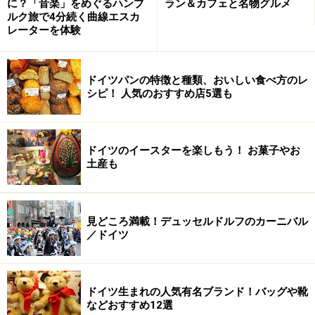
に？「音楽」をめぐるハンブ
ラン＆カフェと名物グルメ
ルク旅で4分続く曲線エスカ
ま入れて、そのまま運べるショッピングバッグも付いて
レーターを体験
いてとっても便利。また、カラーは紺、ブラック、ベー
ジュの3色から選べます。
ドイツパンの特徴と種類、おいしい食べ方のレ
シピ！ 人気のおすすめ店5選も
クラシカルな美しいデザインと快適さ、この両方を追求
した「Elégance」シリーズ。お値段は張りますが、「見
た目が重要だけど、機能性もほしい」というおしゃれで
ドイツのイースターを楽しもう！ お菓子やお
欲張りなママも満足できるはず。こんな素敵なベビーカ
土産も
ーを押して、貴婦人のようにお散歩できたら気持ちがい
いでしょうね。
見どころ満載！デュッセルドルフのカーニバル
／ドイツ
もっとノスタルジックで可愛いベビーカーは
次のページ
でご紹介！
※記事内容は執筆時点のものです。最新の内容をご確認くださ
ドイツ生まれの人気有名ブランド！バッグや靴
い。
などおすすめ12選
※海外を訪れる際には最新情報の入手に努め、「
外務省 海外安全