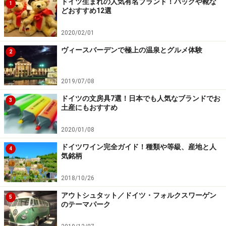
ドイツ生まれの人気有名ブランド！バッグや靴な
1
どおすすめ12選
2020/02/01
ヴィースバーデンで極上の温泉とグルメ体験
2
2019/07/08
ドイツの文房具7選！日本でも人気なブランドでお
3
土産にもおすすめ
2020/01/08
ドイツワイン完全ガイド！種類や等級、産地と人
4
気銘柄
2018/10/26
アウトシュタット／ドイツ・フォルクスワーゲン
5
のテーマパーク