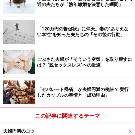
近の夫たちが「熟年離婚を決意した瞬間」
「120万円の督促状」に仰天。妻の“ありえな
い本性”を知った夫たちの「その後の行動」
ごぶさた夫婦が「そういう空気」を取り戻すに
は？ “脱セックスレス”への近道
「セパレート帰省」が夫婦円満の秘訣？ 実行
したカップルの事情と「成功理由」
この記事に関連するテーマ
夫婦円満のコツ