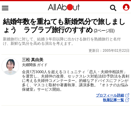
結婚年数を重ねても新婚気分で旅しまし
ょう ラブラブ旅行のすすめ
(2ページ目)
新婚旅行に対して、結婚３年目以降に出かける旅行を熟婚旅行と名付
け、新鮮な気分を高める演出を考えます。
更新日：
2005年02月22日
三松 真由美
夫婦関係 ガイド
会員1万3000人を超えるコミュニティ「恋人・夫婦仲相談所」
を運営し、夫婦仲の改善、セックスレス対処法ED予防法を真剣
に考える夫婦仲コメンテーター。的確なアドバイスにファンが
多く、マスコミ取材や著書執筆、講演多数。『オトナのお悩み
保健室』サービス開始。
プロフィール詳細
執筆記事一覧