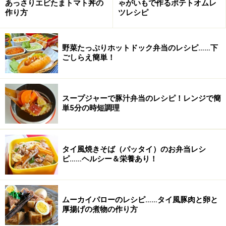
あっさりエビたまトマト丼の
ゃがいもで作るポテトオムレ
作り方
ツレシピ
３．豚肉の色が変わったら、砂糖、しょう油、オイスタ
ーソースを加えよく炒め合わせる
野菜たっぷりホットドック弁当のレシピ……下
ごしらえ簡単！
４．お好みのクッキーなどの抜き型にサラダ油を塗り、
スープジャーで豚汁弁当のレシピ！レンジで簡
鶉の卵を割りいれ目玉焼きをつくる
単5分の時短調理
※よく火を通したい場合は、アルミホイルをかぶせて焼
くとよいでしょう
タイ風焼きそば（パッタイ）のお弁当レシ
ピ……ヘルシー＆栄養あり！
【関連サイト】
■10分で完成！ 甘辛豚そぼろ弁当
ムーカイパローのレシピ……タイ風豚肉と卵と
厚揚げの煮物の作り方
このレシピを使ったお弁当パッケージを紹介していま