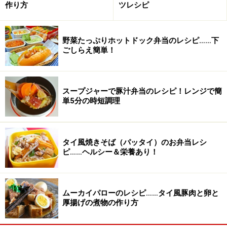
作り方
ツレシピ
野菜たっぷりホットドック弁当のレシピ……下
【関連サイト】
ごしらえ簡単！
■簡単！激ウマ!! 塩豚焼肉べんとう
このレシピを使ったお弁当パッケージを紹介していま
す。
スープジャーで豚汁弁当のレシピ！レンジで簡
単5分の時短調理
ぜひ、上記のリンクをご覧ください。
※記事内容は執筆時点のものです。最新の内容をご確認くださ
タイ風焼きそば（パッタイ）のお弁当レシ
い。
ピ……ヘルシー＆栄養あり！
※衛生面および保存状態に起因して食中毒や体調不良を引き起こ
す場合があります。必ず清潔な状態で、正しい方法で行い、なる
べく早めにお召し上がりください。また、持ち運びの際は保存方
法に注意してください。
ムーカイパローのレシピ……タイ風豚肉と卵と
厚揚げの煮物の作り方