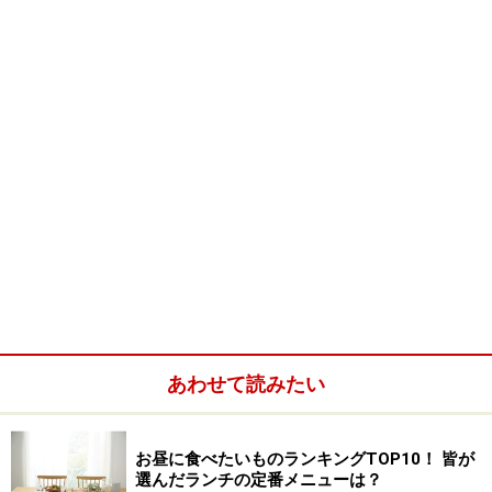
１．昆布は洗って3分ほど水につけやわらかくし、ハサ
ミなどで食べよく切る
２．さつま揚げは厚さ7mmに、にんじんは長さ4cm、幅
3mmに切る
あわせて読みたい
お昼に食べたいものランキングTOP10！ 皆が
３．鍋にごま油をひき、昆布、さつま揚げ、にんじんを
選んだランチの定番メニューは？