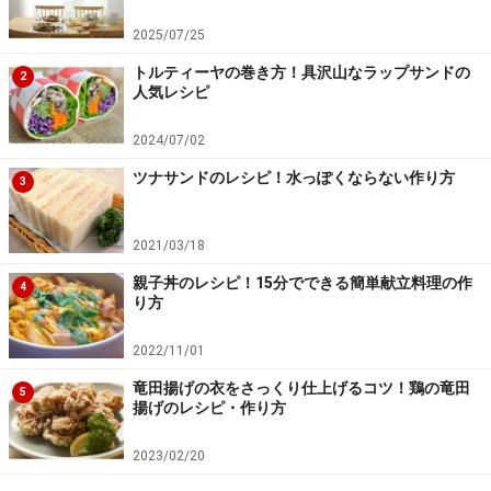
2025/07/25
トルティーヤの巻き方！具沢山なラップサンドの
2
人気レシピ
2024/07/02
ツナサンドのレシピ！水っぽくならない作り方
3
2021/03/18
親子丼のレシピ！15分でできる簡単献立料理の作
4
り方
2022/11/01
竜田揚げの衣をさっくり仕上げるコツ！鶏の竜田
5
揚げのレシピ・作り方
2023/02/20