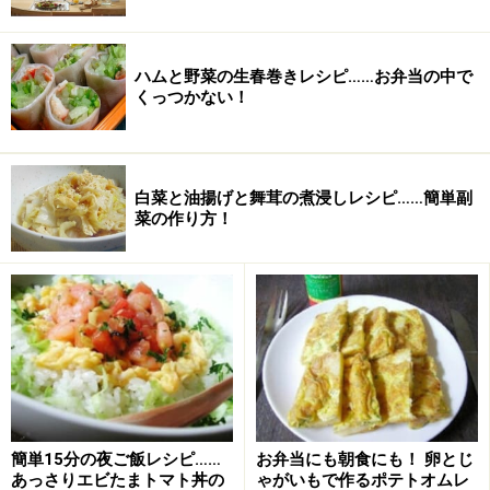
炒める
ハムと野菜の生春巻きレシピ……お弁当の中で
くっつかない！
白菜と油揚げと舞茸の煮浸しレシピ……簡単副
菜の作り方！
４．油が食材になじんできたら、だし汁、砂糖、しょう
簡単15分の夜ご飯レシピ……
お弁当にも朝食にも！ 卵とじ
油、みりんを加え、煮汁がほぼなくなるまで煮る
あっさりエビたまトマト丼の
ゃがいもで作るポテトオムレ