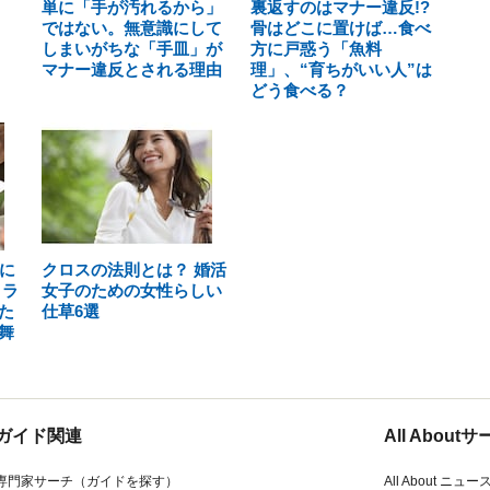
単に「手が汚れるから」
裏返すのはマナー違反!?
ではない。無意識にして
骨はどこに置けば…食べ
しまいがちな「手皿」が
方に戸惑う「魚料
マナー違反とされる理由
理」、“育ちがいい人”は
どう食べる？
に
クロスの法則とは？ 婚活
トラ
女子のための女性らしい
た
仕草6選
舞
ガイド関連
All Abou
専門家サーチ（ガイドを探す）
All About ニュー