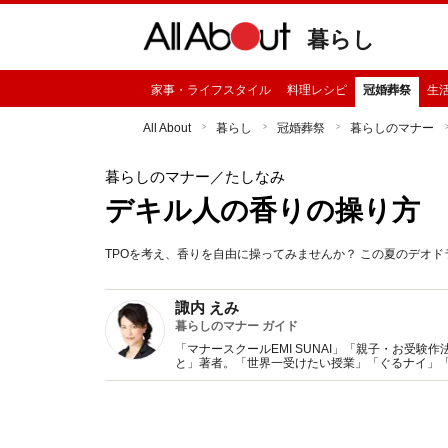
暮らし
家事・ライフスタイル
料理レシピ
冠婚葬祭
生
All About
暮らし
冠婚葬祭
暮らしのマナー
暮らしのマナー
／たしなみ
デキル人の香りの操り方
TPOを考え、香りを自由に操ってみませんか？ この夏のデオ
諏内 えみ
暮らしのマナー ガイド
「マナースクールEMI SUNAI」「親子・お受験作法教室 」代表。 大ベストセラー「『育ち
と」著者。「世界一受けたい授業」「ぐるナイ」「ホン
ラマで女優のエレガント所作指導にも定評。