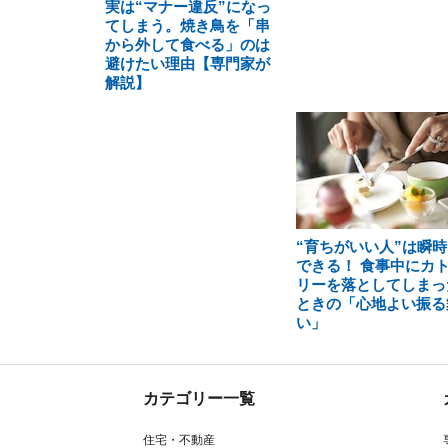
実は“マナー違反”になっ
てしまう。焼き鳥を「串
から外して食べる」のは
避けたい理由【専門家が
解説】
“育ちがいい人”は瞬時
できる！ 食事中にカ
リーを落としてしまっ
ときの「心地よい振る
い」
カテゴリー一覧
住宅・不動産