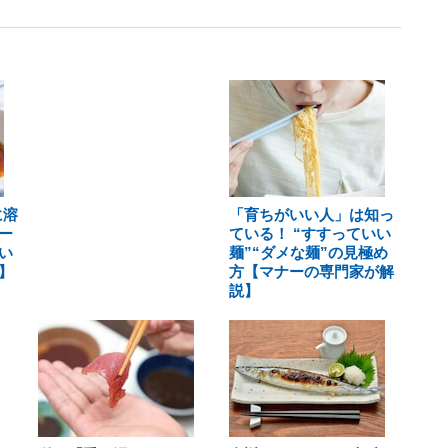
に溶
「育ちがいい人」は知っ
ー
ている！ “すすっていい
い
麺”“ダメな麺”の見極め
】
方【マナーの専門家が解
説】