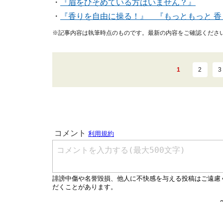
・
『眉をひそめている方はいません？』
・
『香りを自由に操る！』 『もっともっと 香
※記事内容は執筆時点のものです。最新の内容をご確認くださ
1
2
3