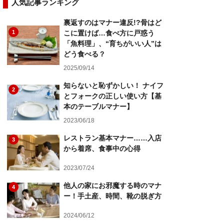
人気記事ランキング
裏返すのはマナー違反!?骨はど
1
こに置けば…食べ方に戸惑う
「魚料理」、“育ちがいい人”は
どう食べる？
2025/09/14
知らないと恥ずかしい！ ナイフ
2
とフォークの正しい使い方【基
本のテーブルマナー】
2023/06/18
レストラン基本マナー……入店
3
から着席、食事中の心得
2023/07/24
他人の家にお邪魔する時のマナ
4
ー！手土産、時間、靴の脱ぎ方
2024/06/12