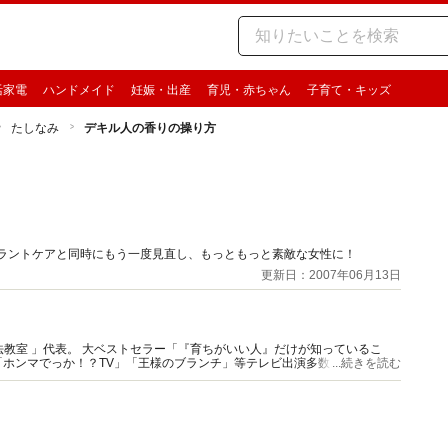
活家電
ハンドメイド
妊娠・出産
育児・赤ちゃん
子育て・キッズ
たしなみ
デキル人の香りの操り方
ドラントケアと同時にもう一度見直し、もっともっと素敵な女性に！
更新日：2007年06月13日
がいい人』だけが知っているこ
マでっか！？TV」「王様のブランチ」等テレビ出演多数。 映画やド
...続きを読む