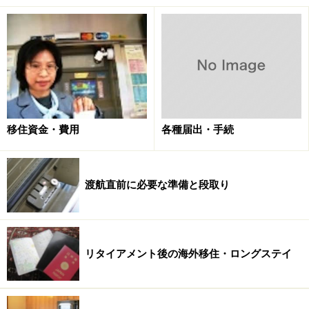
た格別です。「大きなトランクは滞在先に置いて小旅行
に出かけたい」と考えるのであれば、空路でも陸路でも
ない、欧州域内の
移動手段のひとつ
に、ドナウ川のリバ
ークルーズを検討されてはいかがでしょう。
＞＞アマダージョ号のシップデータは
次ページ
をご覧く
移住資金・費用
各種届出・手続
ださい
※記事内容は執筆時点のものです。最新の内容をご確認くださ
渡航直前に必要な準備と段取り
い。
※海外を訪れる際には最新情報の入手に努め、「
外務省 海外安全
ホームページ
」を確認するなど、安全確保に十分注意を払ってく
ださい。
リタイアメント後の海外移住・ロングステイ
次のページへ
1
/
10