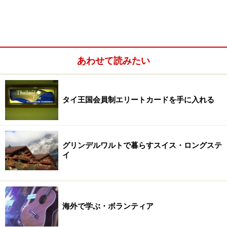
あわせて読みたい
タイ王国会員制エリートカードを手に入れる
グリンデルワルトで暮らすスイス・ロングステ
イ
キャビンに宿泊しながらドナウ紀行―――。「ドナウの真
珠」ブダペストに別れを告げるのは、街の灯りも瞬く
夜
海外で学ぶ・ボランティア
の９時
です。くさり橋の下をくぐるときの高揚感は、ま