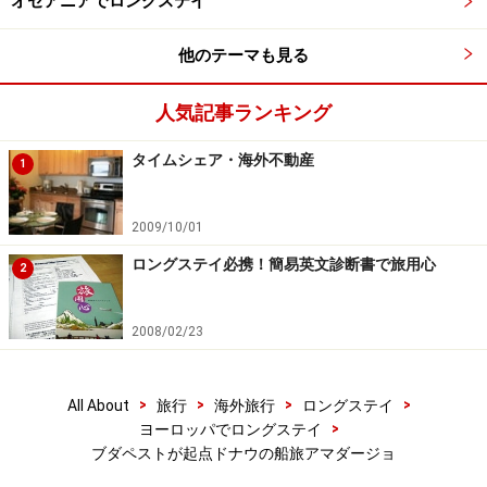
オセアニアでロングステイ
他のテーマも見る
人気記事ランキング
タイムシェア・海外不動産
1
2009/10/01
ロングステイ必携！簡易英文診断書で旅用心
2
2008/02/23
>
>
>
>
All About
旅行
海外旅行
ロングステイ
>
ヨーロッパでロングステイ
ブダペストが起点ドナウの船旅アマダージョ