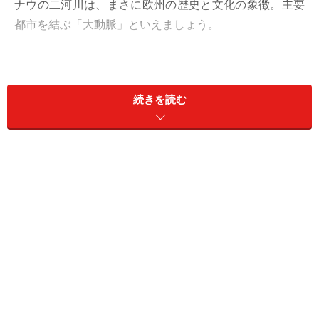
ナウの二河川は、まさに欧州の歴史と文化の象徴。主要
都市を結ぶ「大動脈」といえましょう。
市中滞在を堪能したあとは、ブダペストを起点にドナウ
川を上るコースの
客船リバークルーズがおすすめ
です。
続きを読む
船上レストランクルーズや観光汽船でドナウクルーズを
経験したひともいることでしょう。しかし今回ご紹介す
る
AMAウォーターウェイズ
の
アマダージョ号
は、ロング
ステイヤーのようなFIT（フリーインディペンデントト
ラベルの略で、個人旅行の意味）にも安心して利用でき
る客船クルーズです。
写真をクリックすると次の写真に進みます
ゲッレールトの丘から望むドナウとブダペストの街並み