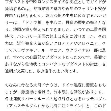
ブダペストを中欧ロングステイの新拠点としてガイドが
提唱するのは、
都市景観の魅力
や近年の
フォリント安
が
理由とは限りません。東西欧州の中央に位置するハンガ
リーは、「ドナウ川」を中心に、幾多の歴史の舞台とな
り、地図が塗り替えられてきました。かつての二重帝国
時代、ハンガリー王国の領土は広範に渡りました。その
力は、近年観光人気が高いクロアチアやスロベニア、そ
してスロヴァキア、ルーマニア、ウクライナの一部に及
び、すべての
心臓部がブダペスト
だったのです。美観で
ありながら盆地状でコンパクトなブダペストの街は、
交
通網が充実
した、
歩き勝手のよい街
です。
ちなみに母なる大河ドナウは、ドイツ黒森に源流をもち
ますが、源流域は複雑で、分水嶺にも諸説があります。
各社運航リバークルーズの起点終点となるロッテルダム
（アムステルダム）から北海に注ぐライン川と、このド