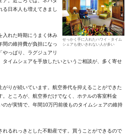
ェア
。近ごろでは、ネバダ
れる日本人も増えてきまし
を入れた時期にうまく休み
せっかく手に入れたハワイ・タイム
年間の維持費が負担になっ
シェアも使いきれない人が多い
「やっぱり、ラグジュアリ
、タイムシェアを
手放したい
というご相談が、多く寄せ
上がりが続いています。航空券代を抑えることができた
す。ところが、航空券だけでなく、ホテルの客室料金
いのが実情で、年間10万円前後ものタイムシェアの維持
されるれっきとした
不動産
です。買うことができるので