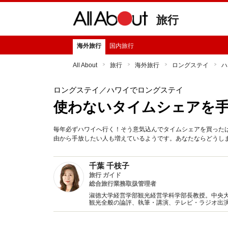
旅行
海外旅行
国内旅行
All About
旅行
海外旅行
ロングステイ
ハ
ロングステイ
／ハワイでロングステイ
使わないタイムシェアを
毎年必ずハワイへ行く！そう意気込んでタイムシェアを買った
由から手放したい人も増えているようです。あなたならどうし
千葉 千枝子
旅行 ガイド
総合旅行業務取扱管理者
淑徳大学経営学部観光経営学科学部長教授。中央大
観光全般の論評、執筆・講演、テレビ・ラジオ出
員。ファイナンシャルプランナー、総合旅行業務