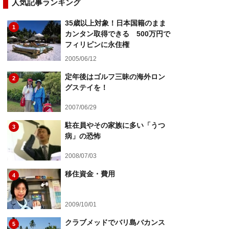
人気記事ランキング
35歳以上対象！日本国籍のまま
1
カンタン取得できる 500万円で
フィリピンに永住権
2005/06/12
定年後はゴルフ三昧の海外ロン
2
グステイを！
2007/06/29
駐在員やその家族に多い「うつ
3
病」の恐怖
2008/07/03
移住資金・費用
4
2009/10/01
クラブメッドでバリ島バカンス
5