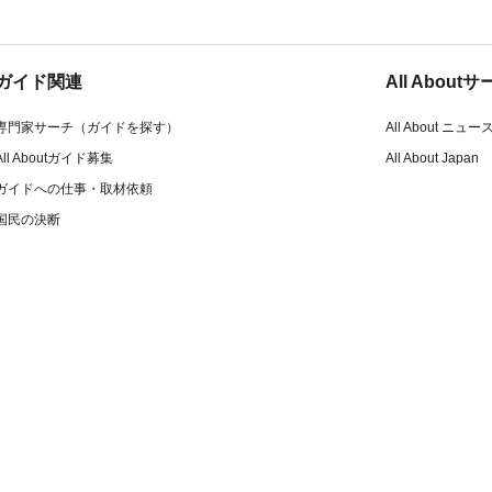
ガイド関連
All Abou
専門家サーチ（ガイドを探す）
All About ニュー
All Aboutガイド募集
All About Japan
ガイドへの仕事・取材依頼
国民の決断