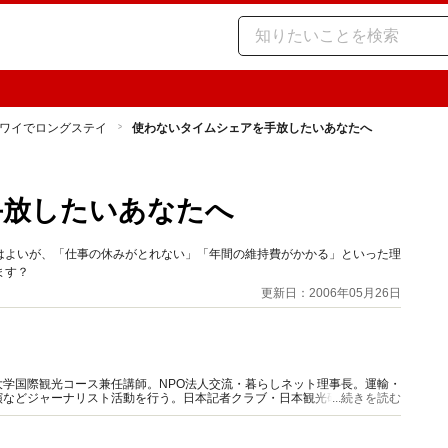
ワイでロングステイ
使わないタイムシェアを手放したいあなたへ
手放したいあなたへ
はよいが、「仕事の休みがとれない」「年間の維持費がかかる」といった理
ます？
更新日：2006年05月26日
学国際観光コース兼任講師。NPO法人交流・暮らしネット理事長。運輸・
演などジャーナリスト活動を行う。日本記者クラブ・日本観光研究学会会
...続きを読む
取扱管理者ほか有資格。