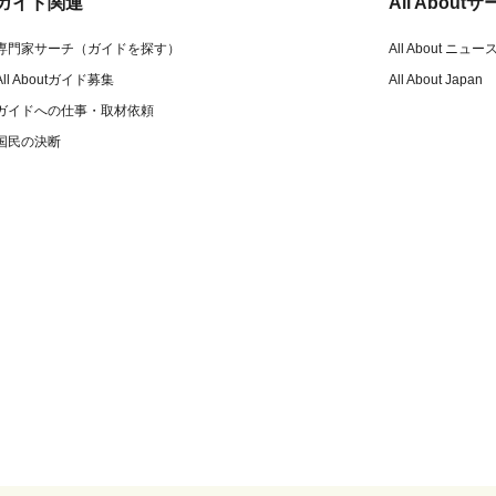
ガイド関連
All Abou
専門家サーチ（ガイドを探す）
All About ニュー
All Aboutガイド募集
All About Japan
ガイドへの仕事・取材依頼
国民の決断