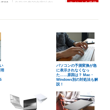
い
パソコンの予測変換が急
が用
に表示されなくなっ
た……原因は？ Mac・
5
Windows別の対処法も解
説！