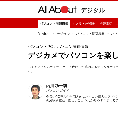
デジタル
パソコン・周辺機器
カメラ・AV機器
携帯電話・
All About
デジタル
パソコン・周辺機器
パソ
パソコン・PC
／パソコン関連情報
デジカメでパソコンを楽
いまやフィルムカメラにとって代わった感のあるデジタルカメ
す。
内川 功一朗
パソコン ガイド
企業のPC導入から個人的なパソコン購入のアド
の経験を重ね、難しいことをわかりやすく伝える
ソコン初心者向けの執筆やインタビュー紹介など