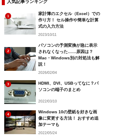
人気記事ランキング
家計簿のエクセル（Excel）での
1
作り方！ セル操作や簡単な計算
式の入力方法
2023/10/11
パソコンの予測変換が急に表示
2
されなくなった……原因は？
Mac・Windows別の対処法も解
説！
2026/02/04
HDMI、DVI、USBってなに？パ
3
ソコンの端子のまとめ
2022/03/10
Windows 10の壁紙を好きな画
4
像に変更する方法！ おすすめ追
加テーマも
2022/05/24