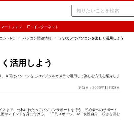
スマートフォン
IT・インターネット
コン・PC
パソコン関連情報
デジカメでパソコンを楽しく活用しよう
しく活用しよう
ラ。今回はパソコンをこのデジタルカメラで活用して楽しむ方法を紹介しま
更新日：2006年12月08日
バイスまで、公私にわたってパソコンサポートを行う。初心者へのサポート
技術やマインドを身に付ける。「日刊スポーツ」や「女性自身」などで、パ
...続きを読む
もアリ。