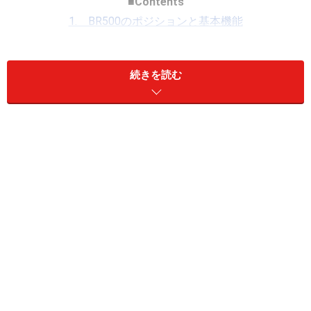
■Contents
1. BR500のポジションと基本機能
2. 進化したビエラリンク
3. 番組キープの実際
続きを読む
4. それ以外の新機能
5. まとめ
次ページではBR500の基本機能を紹介します。
※記事内容は執筆時点のものです。最新の内容をご確認くださ
い。
次のページへ
1
/
6