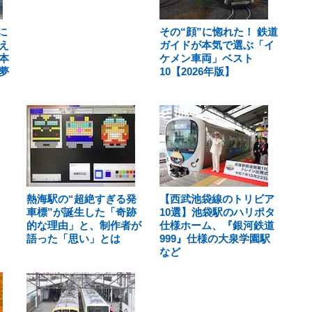
に
その“顔”に惚れた！ 鉄道
え
ガイドが本気で選ぶ「イ
本
ケメン車両」ベスト
夢
10【2026年版】
熱海駅の“超絶すぎる発
【西武池袋線のトリビア
車標”が誕生した「奇跡
10選】池袋駅のハリポタ
的な理由」と、制作者が
仕様ホーム、『銀河鉄道
語った「思い」とは
999』仕様の大泉学園駅
など