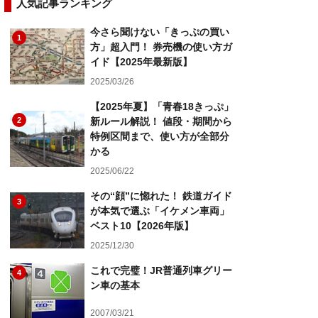
人気記事ランキング
今さら聞けない「きっぷの買い
1
方」超入門！ 券売機の使い方ガ
イド【2025年最新版】
2025/03/26
【2025年夏】「青春18きっぷ」
2
新ルール解説！ 値段・期間から
特例区間まで、使い方が全部分
かる
2025/06/22
その“顔”に惚れた！ 鉄道ガイド
3
が本気で選ぶ「イケメン車両」
ベスト10【2026年版】
2025/12/30
これで完璧！JR普通列車グリー
4
ン車の基本
2007/03/21