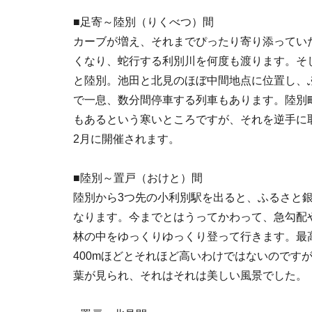
■足寄～陸別（りくべつ）間
カーブが増え、それまでぴったり寄り添ってい
くなり、蛇行する利別川を何度も渡ります。そ
と陸別。池田と北見のほぼ中間地点に位置し、
で一息、数分間停車する列車もあります。陸別
もあるという寒いところですが、それを逆手に
2月に開催されます。
■陸別～置戸（おけと）間
陸別から3つ先の小利別駅を出ると、ふるさと
なります。今までとはうってかわって、急勾配
林の中をゆっくりゆっくり登って行きます。最
400mほどとそれほど高いわけではないのです
葉が見られ、それはそれは美しい風景でした。