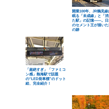
開業100年、JR鶴見線
眠る「未成線」と「消
た駅」の記憶――。日
のセメント王が描いた
の跡
「超絶すぎ」「ファミコ
ン感」熱海駅で話題
の“LED発車標”のドット
絵、完全紹介！