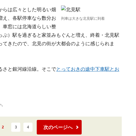
からは広々とした明るい畑
増え、各駅停車なら数分お
列車は大きな北見駅に到着
。車窓には北海道らしい整
っぷ）駅を過ぎると家並みもぐんと増え、終着・北見駅
ってきたので、北見の街が大都会のように感じられま
るさと銀河線沿線。そこで
とっておきの途中下車駅とお
い。
次のページへ
2
3
4