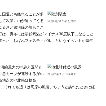
た国道とも離れることが多
して次第に山が迫ってくる
陸別駅は道の駅を併設
ふるさと銀河線の旅もここ
町は、真冬には最低気温がマイナス30度以下になること
取った「しばれフェスティバル」というイベントが毎年
銀河線最大の峠越え区間と
や急カーブが連続する深い
秋色に染まる沿線風景
高地点の池北峠は標高
が、それでも辺りは高原の風情。ちょうど訪れたときは紅