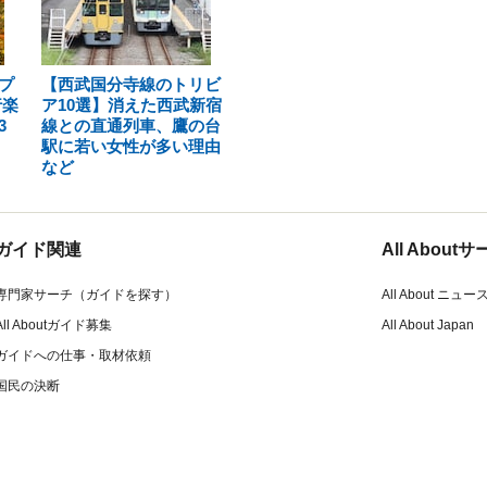
プ
【西武国分寺線のトリビ
行楽
ア10選】消えた西武新宿
3
線との直通列車、鷹の台
駅に若い女性が多い理由
など
ガイド関連
All Abou
専門家サーチ（ガイドを探す）
All About ニュー
All Aboutガイド募集
All About Japan
ガイドへの仕事・取材依頼
国民の決断