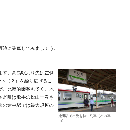
河線に乗車してみましょう。
ます。高島駅より先は左側
ート（？）を繰り広げるこ
が、比較的乗客も多く、地
足寄町は歌手の松山千春さ
線の途中駅では最大規模の
池田駅で出発を待つ列車（左の車
両）