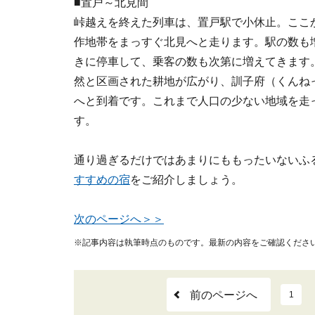
■置戸～北見間
峠越えを終えた列車は、置戸駅で小休止。ここ
作地帯をまっすぐ北見へと走ります。駅の数も
きに停車して、乗客の数も次第に増えてきます
然と区画された耕地が広がり、訓子府（くんね
へと到着です。これまで人口の少ない地域を走
す。
通り過ぎるだけではあまりにももったいないふ
すすめの宿
をご紹介しましょう。
次のページへ＞＞
※記事内容は執筆時点のものです。最新の内容をご確認くださ
前のページへ
1