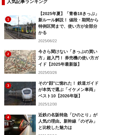
人気記事ランキング
【2025年夏】「青春18きっぷ」
1
新ルール解説！ 値段・期間から
特例区間まで、使い方が全部分
かる
2025/06/22
今さら聞けない「きっぷの買い
2
方」超入門！ 券売機の使い方ガ
イド【2025年最新版】
2025/03/26
その“顔”に惚れた！ 鉄道ガイド
3
が本気で選ぶ「イケメン車両」
ベスト10【2026年版】
2025/12/30
近鉄の名阪特急「ひのとり」が
4
人気の理由。新幹線「のぞみ」
と比較した魅力は