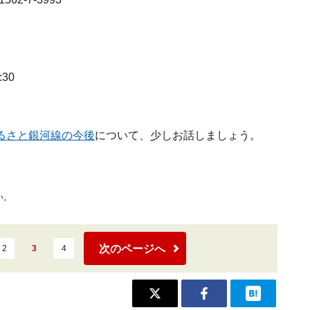
30
るさと銀河線の今後
について、少しお話しましょう。
い。
次のページへ
2
3
4