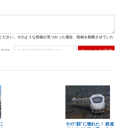
に
その“顔”に惚れた！ 鉄道