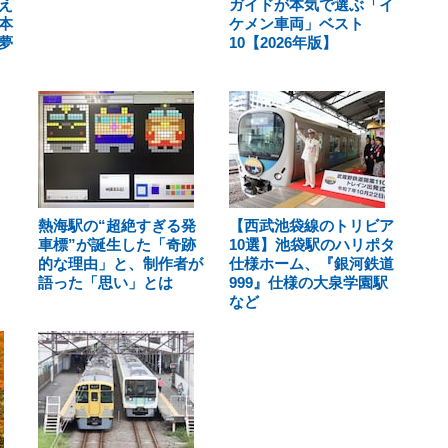
え
ガイドが本気で選ぶ「イ
本
ケメン車両」ベスト
夢
10【2026年版】
熱海駅の“超絶すぎる発
【西武池袋線のトリビア
車標”が誕生した「奇跡
10選】池袋駅のハリポタ
的な理由」と、制作者が
仕様ホーム、『銀河鉄道
語った「思い」とは
999』仕様の大泉学園駅
など