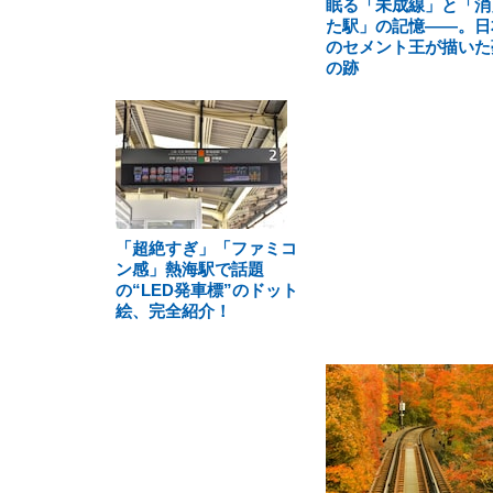
眠る「未成線」と「消
た駅」の記憶――。日
のセメント王が描いた
の跡
「超絶すぎ」「ファミコ
ン感」熱海駅で話題
の“LED発車標”のドット
絵、完全紹介！