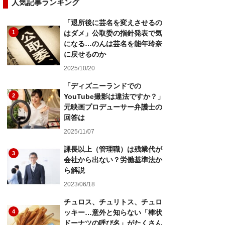
人気記事ランキング
「退所後に芸名を変えさせるの
1
はダメ」公取委の指針発表で気
になる…のんは芸名を能年玲奈
に戻せるのか
2025/10/20
「ディズニーランドでの
2
YouTube撮影は違法ですか？」
元映画プロデューサー弁護士の
回答は
2025/11/07
課長以上（管理職）は残業代が
3
会社から出ない？労働基準法か
ら解説
2023/06/18
チュロス、チュリトス、チュロ
4
ッキー…意外と知らない「棒状
ドーナツの呼び名」がたくさん