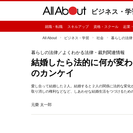
ビジネス・学
就職・転職
スキルアップ
資格・スクール
起業
All About
ビジネス・学習
社会
暮らしの法律
暮らしの法律
／よくわかる法律・裁判関連情報
結婚したら法的に何が変わ
のカンケイ
愛し合って結婚した２人。結婚すると２人の関係に法的な変化
取り消しの権利などなど、しあわせな結婚生活をつづけるため
元榮 太一郎