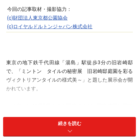
今回の記事取材・撮影協力：
(c)財団法人東京都公園協会
(c)ロイヤルドルトンジャパン株式会社
東京の地下鉄千代田線「湯島」駅徒歩3分の旧岩崎邸
で、「ミントン タイルの秘密展 旧岩崎邸庭園を彩る
ヴィクトリアンタイルの様式美～」と題した展示会が開
かれています。
この催しは11月3日までの開催ですが、旧岩崎邸は開館
日ならいつでもご覧いただけます。ぜひいちど足をお運
びいただき、すばらしい建物とみごとなミントン製のタ
続きを読む
イルをご覧ください。