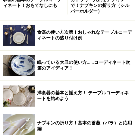
す。
ィネート！おもてなしにも
で！ナプキンの折リ方（シル
バーホルダー）
食器の使い方次第！おしゃれなテーブルコーデ
ィネートの盛り付け例
方形、直角三角形のタイルを組み合わせる
＊画面をクリックすると拡大画面が見られます。
■1階のベランダのミントンタイル
眠っている大皿の使い方……コーディネート次
第のアイディア！
方形、直角三角形、長方形のタイルを組み合わせる
洋食器の基本と揃え方！ テーブルコーディネ
＊画面をクリックすると拡大画面が見られます。
ートを始めよう
ナプキンの折り方！基本の薔薇（バラ）と応用
編