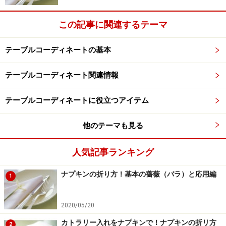
次ページ
で、暖炉に使われているミントンタイルやミン
トンの食器を使ったテーブルコーディネートを紹介しま
この記事に関連するテーマ
す。
テーブルコーディネートの基本
※記事内容は執筆時点のものです。最新の内容をご確認くださ
い。
テーブルコーディネート関連情報
次のページへ
1
/
7
テーブルコーディネートに役立つアイテム
他のテーマも見る
人気記事ランキング
ナプキンの折り方！基本の薔薇（バラ）と応用編
1
2020/05/20
カトラリー入れをナプキンで！ナプキンの折リ方
2