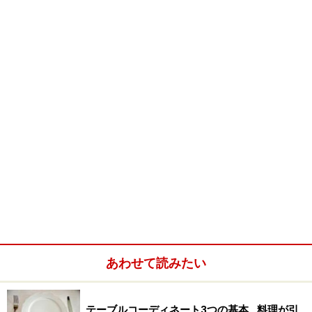
ミントン タイルについて
ミントン タイル
画面をクリックすると拡大画面が見られます。
19世紀にミントンのタイルはその品質の良さや種類の豊
富さから建築用の材料として重宝され、また卓越したデ
ザインにおいても知られていました。
ロンドンのウエストミンスター大寺院やイギリスの国会
議事堂、アメリカ、ワシントンの国会議事堂でも、ミン
トンのタイルが使用されています。
明治を代表する建物だった鹿鳴館や現存するニコライ堂
あわせて読みたい
を手がけた建築家ジョサイア・コンドルは、当時世界で
も贅沢品と言われたミントンのタイルを個人の邸宅であ
テーブルコーディネート3つの基本…料理が引