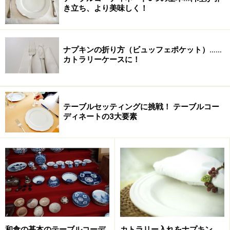
る旧岩崎邸を建てるに際しても使用しました。
き立ち、より美味しく！
1００年以上も前にイギリスで製作され、はるばる日本
に船で運ばれたミントンタイルの美しさは今も健在で
す。
ナプキンの折り方（ビュッフェポケット）……
カトラリーケースに！
ミントンタイル
テーブルセッティングに挑戦！ テーブルコー
画面をクリックすると拡大画面が見られます。
ディネートの3大要素
実は、旧岩崎邸の色鮮やかなタイルの由来は長い間、明
らかになっていませんでした。
それがミントンタイルだと判明したのは、たった3年ほ
ど前のことです。
修繕工事の際に庭土の中からベランダと同じタイルが見
つかりました。その発見されたタイルの裏に
は“MINTON Stoke-on-Trent”と印字されていたので
和食の基本のテーブルコーデ
カトラリー入れをナプキン