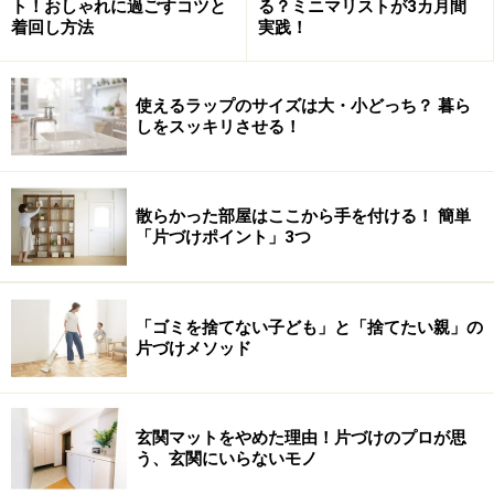
ト！おしゃれに過ごすコツと
る？ミニマリストが3カ月間
着回し方法
実践！
使えるラップのサイズは大・小どっち？ 暮ら
しをスッキリさせる！
散らかった部屋はここから手を付ける！ 簡単
「片づけポイント」3つ
「ゴミを捨てない子ども」と「捨てたい親」の
片づけメソッド
玄関マットをやめた理由！片づけのプロが思
う、玄関にいらないモノ