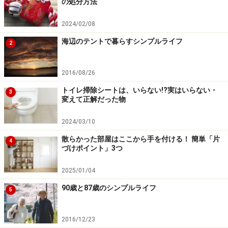
の処分方法
2024/02/08
海辺のテントで暮らすシンプルライフ
2
2016/08/26
トイレ掃除シートは、いらない!?実はいらない・
3
変えて正解だった物
2024/03/10
散らかった部屋はここから手を付ける！ 簡単「片
4
づけポイント」3つ
2025/01/04
90歳と87歳のシンプルライフ
5
2016/12/23