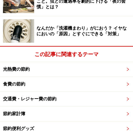
こと。虫との遭遇率を劇的に下げる「夜の習
慣」とは？
取換用銀ユニット
なんだか「洗濯機まわり」がにおう？ イヤな
本体価格はオープン価格ですが、だいたい2980円くら
においの「原因」とすぐにできる「対策」
い。取り換え用の銀ユニットは2490円くらいです。
使用にかかるコストですが、２日に１回使用した場合、
この記事に関連するテーマ
単３電池３本で約６ヶ月。銀ユニットも約６ヶ月に１回
交換する必要があります。
光熱費の節約
食費の節約
これを使用することにより、毎日風呂の湯を交換してい
たのが２日に一度で済んだ場合、年間の水道代12,177円
交通費・レジャー費の節約
節約になるということですので、除菌フロートの使用に
節約家計簿
かかるコストを差し引いてもお得ということが言えそう
です。
節約便利グッズ