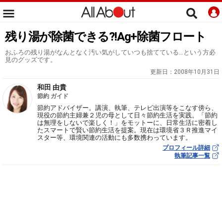
残り湯が除菌できる?!Ag+除菌フロート
おふろの残り湯がなんとなく汚い気がしていつも捨てている…という方必
見のグッズです。
更新日：
2008年10月31日
和田 由貴
節約 ガイド
節約アドバイザー。講演、執筆、テレビ出演等をこなす傍ら、
現役の節約主婦兼２児の母として日々節約生活を実践。「節約
は無理をしないで楽しく！」をモットーに、日常生活に密着し
たスマートで賢い節約生活を提案。現在は環境省３Ｒ推進マイ
スター等、環境関連の活動にも多数携わっています。
プロフィール詳細
執筆記事一覧