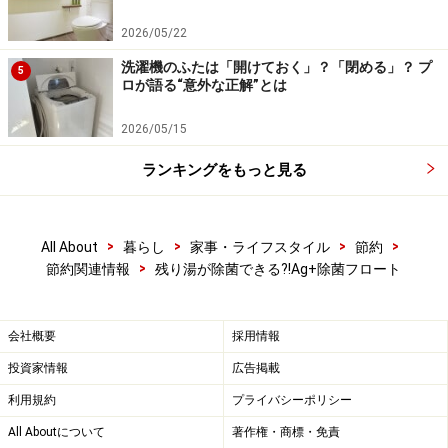
た目では変化は全くわかりませんが、たしかに翌日沸か
2026/05/22
し直した時に湯がきれいだったように感じました。新し
洗濯機のふたは「開けておく」？「閉める」？ プ
5
い湯をはった時に比べればそこまで綺麗なわけではあり
ロが語る“意外な正解”とは
ませんが、２晩目独特の臭いはあまりしないと思いま
2026/05/15
す。
ランキングをもっと見る
そもそも２晩目の湯の汚れが気にならないとか、毎回残
り湯は洗濯で使い切るという方であれば不要な物だと思
>
>
>
>
All About
暮らし
家事・ライフスタイル
節約
いますが、残り湯はもったいないけどなんとなく汚い気
>
節約関連情報
残り湯が除菌できる?!Ag+除菌フロート
がしていつも捨てているという方には、良いアイテムで
はないでしょうか。
会社概要
採用情報
アイリスオーヤマ お風呂用Ag＋除菌フロート
投資家情報
広告掲載
利用規約
プライバシーポリシー
※記事中にある金額等の数値はアイリスオーヤマのサイ
All Aboutについて
著作権・商標・免責
トより引用したものです。