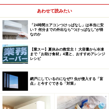
あわせて読みたい
「24時間エアコンつけっぱなし」は本当に安
い？ 何分までの外出なら“つけっぱなし”が得
なのか
【業スー】夏休みの救世主！ 大容量から冷凍
まで「お助け食材」4選と、おすすめアレンジ
レシピ
「
アイリスオーヤマ お風呂用Ag＋除菌フロート
」
網戸にしているのになぜ!? 虫が侵入する「盲
点」と今すぐできる「対策」
この銀板から銀イオンが出るらしい
こちらの「お風呂用Ag＋除菌フロート」は、銀ユニット