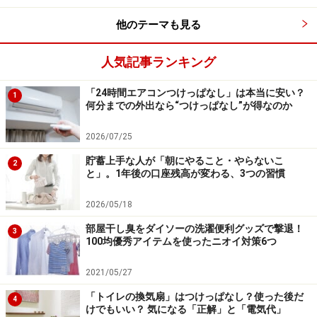
他のテーマも見る
気になる使用感は？
人気記事ランキング
「24時間エアコンつけっぱなし」は本当に安い？
1
何分までの外出なら“つけっぱなし”が得なのか
さて、気になるのは実際の使用感。ガイド自身が購入し
て試してみました。
2026/07/25
貯蓄上手な人が「朝にやること・やらないこ
2
と」。1年後の口座残高が変わる、3つの習慣
お風呂に浮かべると緑色のランプが時々点滅します。こ
れで運転をしている、ということなんでしょうけれど、
2026/05/18
特別モーター音のようなものはありません。
部屋干し臭をダイソーの洗濯便利グッズで撃退！
3
100均優秀アイテムを使ったニオイ対策6つ
運転が終わるのは約6時間後。使用後の残り湯の様子で
2021/05/27
すが・・・
「トイレの換気扇」はつけっぱなし？使った後だ
4
けでもいい？ 気になる「正解」と「電気代」
除去できるのは臭いやぬめりといったものですので、見