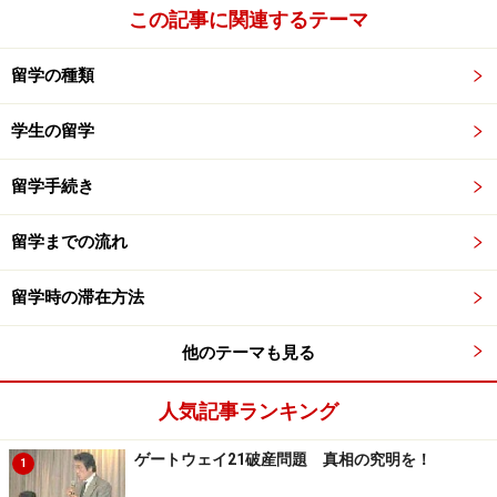
く響いて寝られない！しかもせまくてきれいじゃない。
この記事に関連するテーマ
英語わかんないからなんか私のことすごい文句言ってる
気がする……（かほり 22歳）
留学の種類
→ファミリーに連絡して次の日に部屋を変えることがで
きました。家族でケンカしてたらしく、生徒さんの話題
学生の留学
ではありませんでした。その子はホームステイを延長し
留学手続き
ました。
留学までの流れ
●めちゃ自己中なお母さんで風呂の時間も守らないとお
風呂にいれてもらえない。こっちはテレビの音がうるさ
留学時の滞在方法
いのもガマンしてるのに、ちょっと電話で友達と話して
るだけで「静かに喋って！」と怒られた！ひどい！（さ
他のテーマも見る
とこ 23歳）
人気記事ランキング
→ご相談いただいて、まず生徒様がガマンしている事を
家族が知らない事がわかりました。お風呂の件も本人同
ゲートウェイ21破産問題 真相の究明を！
1
士で話し合っていつでも入れるよう解決！その後本人は