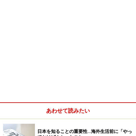
今回お話しを集めてくださったのは、オーストラリアの
ケアンズ滞在の岡倉由紀子（関西出身）さん。現在、
Cairns College Of Englishの邦人スタッフ
（International Relation Officer）として勤務しなが
ら、たくさんの生徒さんの相談役として活躍中。留学生
にとってためになる情報を
オーストラリア留学フェア
の
サイト上でも発信しています。
「ホームステイで何か起きた場合、すぐに私たちのよう
なコーディネーターに相談していただくのもかまいませ
んが、せっかくの留学ですから、ご自分で解決するよう
に一度はトライしてみてはいかがですか？ ちょっとし
た誤解で、関係がギクシャクしているケースも多く、留
あわせて読みたい
学生が自らコミュニケーションをとる努力をちょっとし
ただけで、グンと親密な関係になれる場合も多いもので
すよ！」と岡倉さん談。
日本を知ることの重要性…海外生活前に「やっ