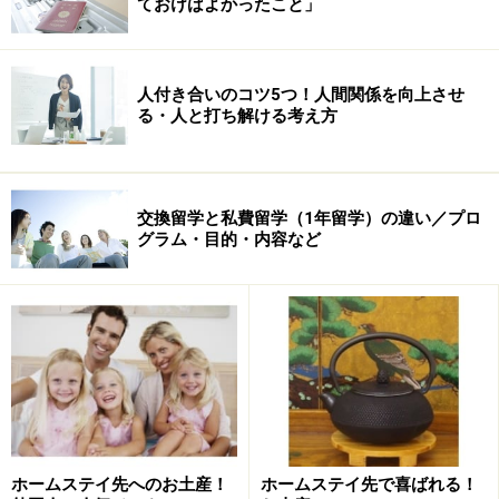
ておけばよかったこと」
そこで、岡倉さんに実際にあったホームステイのお話と
その対処法を伺いました。
人付き合いのコツ5つ！人間関係を向上させ
る・人と打ち解ける考え方
●お昼のランチは必ず昨日の晩御飯の残り物。それがな
いときはカップラーメン。しかも晩御飯の量が少なくて
おかわりしたいっていったらすごいいやな顔をされる！
交換留学と私費留学（1年留学）の違い／プロ
でもお母さんはめちゃ太ってるので、あれは絶対私のい
グラム・目的・内容など
ないことで食べてるはず！（れいこ 45歳
→これは違う都市の留学生から聞いた話で彼女はがまん
してそのまま過ごしたそうですが、相談すればかえれる
話。終わってしまってからああだこうだというのはとて
ももったいない。ただ、太ってるのはたぶん甘い物が多
いだけで隠れて食べているわけでは……（笑）。大人の男
性でもチョコとかはよく食べるのでオーストラリアは国
民的に太っていて肥満は社会問題です（ほんとに）
ホームステイ先へのお土産！
ホームステイ先で喜ばれる！