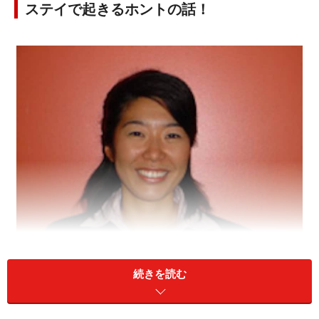
ステイで起きるホントの話！
今回お話しを伺った、ケアンズ在住の岡倉由紀子さん
続きを読む