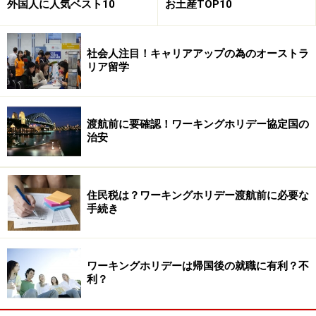
外国人に人気ベスト10
お土産TOP10
●シングルマザーのおうちだけれど、一度ボーイフレン
ドが泊まりにきて、ソノ時の声がものすごくリアルに聞
社会人注目！キャリアアップの為のオーストラ
こえてとっても気持ち悪かった。友達は「オーストラリ
リア留学
アならでは！」といって笑うけれど、切実にいや・・
（よしえ 25歳）
→違う業者からご紹介された生徒様の話。私は「昨日テ
渡航前に要確認！ワーキングホリデー協定国の
治安
レビの音大きかったね～」といってニヤリと笑えば分か
ってくれるとアドバイスしました。また、彼氏が来る日
を前もって聞いておいてうちに泊まりに来るように伝え
住民税は？ワーキングホリデー渡航前に必要な
ました。かなりタイミングを見て上記の台詞をいったら
手続き
しいですが、お母さんもわかっていたらしく、ニヤリと
笑って「あれは彼氏じゃなく、パーティで出会った人な
の！」と赤裸々に話ができたらしいです。
ワーキングホリデーは帰国後の就職に有利？不
利？
●居間と部屋がカーテンで仕切られてるだけで音がすご