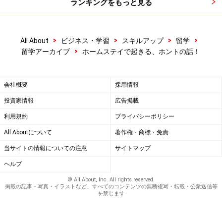
ランキングをもっと見る
えないでしょう。
●日本でもらったインフォメーションには趣味はウォー
>
>
>
>
All About
ビジネス・学習
スキルアップ
留学
キングとサッカーって書いてあったのに、いざ来て見た
>
留学アーカイブ
ホームステイで起きる、ホントの話！
ら足を怪我してからはウォーキングできなくなってて、
サッカーもテレビで見るだけ。これってウソなんじゃ
会社概要
採用情報
あ？（みのり 20歳）
→もし一緒にサッカーしよう！と思っていたならこれは
投資家情報
広告掲載
ショックですね。できれば日本でフォームをもらったと
利用規約
プライバシーポリシー
きに「どれくらいの頻度でサッカーしてますか？」と、
All Aboutについて
著作権・商標・免責
直接家族に聞いてもらって返事をもらうようにしては？
当サイトの情報についての注意
サイトマップ
答えやすい質問がいいでしょう。
ヘルプ
「一緒にサッカーしたいんですが家族と出来ますか？」
© All About, Inc. All rights reserved.
では、カウンセラーが「できると思いますよ！」と答え
掲載の記事・写真・イラストなど、すべてのコンテンツの無断複写・転載・公衆送信等
を禁じます
られて直接聞いてない可能性があります。仲介が多い場
合は特にそうです。