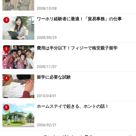
感じた事をそのまま伝えるようにしたようです。最後の
2008/10/08
アンケートには「一皮向けた」と言うような事が書いて
ありました。
ワーホリ経験者に最適！「貿易事務」の仕事
2
●ごはんがすごいまずい。味がない。でも残したら美味
2008/08/29
しくないと思わせて悪いから、頑張って食べるけど。
費用は半分以下！フィジーで格安親子留学
3
（カズミ 18歳）
2008/11/07
ホームステイでは、自分の意見をハッキリいうのがコミュ
留学に必要な試験
4
ニケーションのポイント
2010/04/01
→頑張って食べなくていいです。「私にとっては味が薄
ホームステイで起きる、ホントの話！
5
いのでソース（ケチャップ）をとって下さい」という
か、自分で醤油を用意して使っても、気を悪くするオー
2006/02/21
ジーはいません。苦手な物は苦手と言わないと分かり合