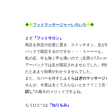
◆
◆
フットマッサージャーいろいろ
◆
◆
まず
『フットサロン』
両足を所定の位置に置き、スイッチオン。足が
バックで固定するのですが・・・うーーーん。
私の足、巾も無く甲も薄いので（足周り7.5ｃ
アーバックでは足が固定されませんでした。特
だとあまり効果がわかりませんでした。
また、カバーを外すと
ふくらはぎのマッサージ
せんが、今度は太くて入らないとか？？こう言
試し”
の最大のメリットですよね。
もうひとつは
『ねりもみ』