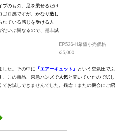
イプのもの。足を乗せるだけ
ロゴロ感ですが、
かなり激し
られている感じを受ける人
がだいぶ異なるので、是非試
EP526-H希望小売価格
\35,000
ました。その中に
『エアーキュット』
という空気圧でふ
す。この商品、東急ハンズで
人気
と聞いていたので試し
くてお試しできませんでした。残念！またの機会にご紹
◆