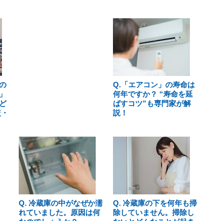
の
Q.「エアコン」の寿命は
」
何年ですか？ “寿命を延
ど
ばすコツ”も専門家が解
較・
説！
Q. 冷蔵庫の中がなぜか濡
Q. 冷蔵庫の下を何年も掃
れていました。原因は何
除していません。掃除し