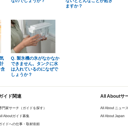
なのでしょうか？
ないとどんなことが起き
ますか？
気
Q. 製氷機の氷がなかなか
計
できません。タンクに水
を含
は入れているのになぜで
しょうか？
ガイド関連
All Abou
専門家サーチ（ガイドを探す）
All About ニュー
All Aboutガイド募集
All About Japan
ガイドへの仕事・取材依頼