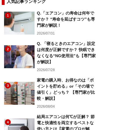
人気記事ランキング
Q.「エアコン」の寿命は何年で
1
すか？ “寿命を延ばすコツ”も専
門家が解説！
2026/07/31
Q. 「寝るときのエアコン」設定
2
は何度が正解ですか？ 快眠でき
なくなる“NG使用法”も【専門家
が解説】
2026/07/28
家電の購入時、お得なのは「ポ
3
イントを貯める」or「その場で
値引く」どっち？ 【専門家が比
較・解説】
2026/08/04
結局エアコンは何℃が正解？ 節
4
電と快適性を両立するベストな
使い方とは【家電のプロが解