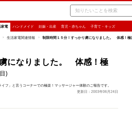
活家電
ハンドメイド
妊娠・出産
育児・赤ちゃん
子育て・キッズ
生活家電関連情報
制限時間１５分！すっかり虜になりました。 体感！極
虜になりました。 体感！極
目)
ライフ」と言うコーナーでの極楽！マッサージャー体験のご報告です。
更新日：2003年06月24日