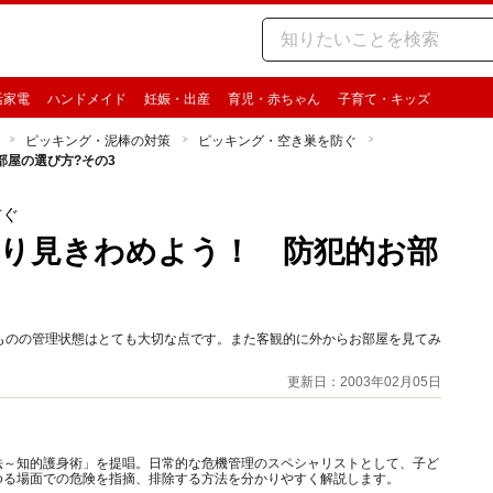
活家電
ハンドメイド
妊娠・出産
育児・赤ちゃん
子育て・キッズ
ピッキング・泥棒の対策
ピッキング・空き巣を防ぐ
屋の選び方?その3
防ぐ
り見きわめよう！ 防犯的お部
ものの管理状態はとても大切な点です。また客観的に外からお部屋を見てみ
更新日：2003年02月05日
法～知的護身術」を提唱。日常的な危機管理のスペシャリストとして、子ど
ゆる場面での危険を指摘、排除する方法を分かりやすく解説します。