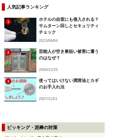
人気記事ランキング
ホテルの自室にも侵入される？
1
サムターン回しとセキュリティ
チェック
2023/09/04
芸能人が空き巣狙い被害に遭う
2
のはなぜ？
2006/12/25
使ってはいけない潤滑油とカギ
3
のお手入れ法
2007/11/01
ピッキング・泥棒の対策