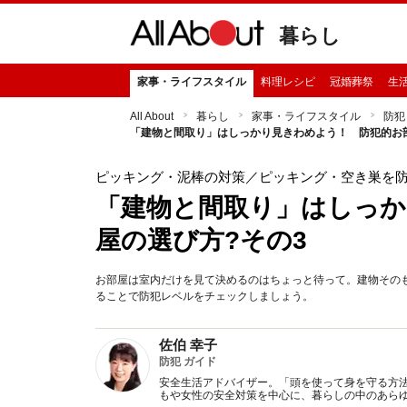
暮らし
家事・ライフスタイル
料理レシピ
冠婚葬祭
生
All About
暮らし
家事・ライフスタイル
防犯
「建物と間取り」はしっかり見きわめよう！ 防犯的お部
ピッキング・泥棒の対策
／ピッキング・空き巣を
「建物と間取り」はしっか
屋の選び方?その3
お部屋は室内だけを見て決めるのはちょっと待って。建物その
ることで防犯レベルをチェックしましょう。
佐伯 幸子
防犯 ガイド
安全生活アドバイザー。「頭を使って身を守る方
もや女性の安全対策を中心に、暮らしの中のあら