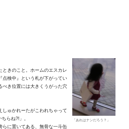
たときのこと。ホームのエスカレ
『点検中』という札が下がってい
るべき位置には大きくうがった穴
えしゅかれーたがこわれちゃって
ちらね?!」。
「あれはナンだろう？」
傍らに置いてある、無骨な一斗缶