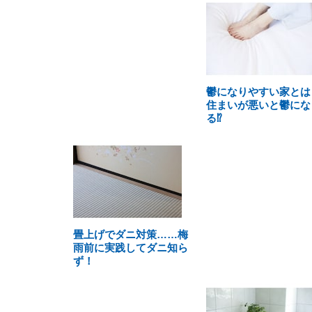
鬱になりやすい家とは
住まいが悪いと鬱にな
る⁉
畳上げでダニ対策……梅
雨前に実践してダニ知ら
ず！