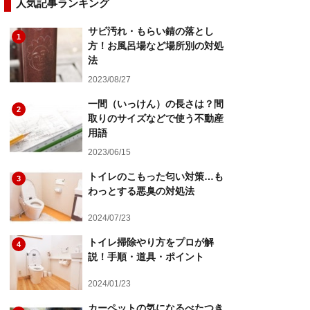
人気記事ランキング
サビ汚れ・もらい錆の落とし
1
方！お風呂場など場所別の対処
法
2023/08/27
一間（いっけん）の長さは？間
2
取りのサイズなどで使う不動産
用語
2023/06/15
トイレのこもった匂い対策…も
3
わっとする悪臭の対処法
2024/07/23
トイレ掃除やり方をプロが解
4
説！手順・道具・ポイント
2024/01/23
カーペットの気になるべたつき