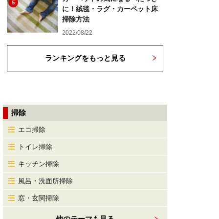
5
に！絨毯・ラグ・カーペット床
掃除方法
2022/08/22
ランキングをもっと見る
掃除
エコ掃除
トイレ掃除
キッチン掃除
風呂・洗面所掃除
窓・玄関掃除
他のテーマも見る