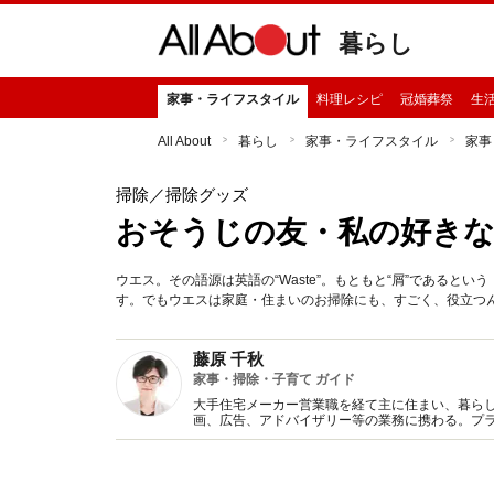
暮らし
家事・ライフスタイル
料理レシピ
冠婚葬祭
生
All About
暮らし
家事・ライフスタイル
家事
掃除
／掃除グッズ
おそうじの友・私の好き
ウエス。その語源は英語の“Waste”。もともと“屑”である
す。でもウエスは家庭・住まいのお掃除にも、すごく、役立つ
藤原 千秋
家事・掃除・子育て ガイド
大手住宅メーカー営業職を経て主に住まい、暮らし
画、広告、アドバイザリー等の業務に携わる。プラ
に朝日新聞出版）など著監修書、マスコミ出演多