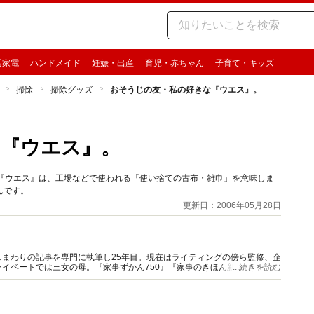
活家電
ハンドメイド
妊娠・出産
育児・赤ちゃん
子育て・キッズ
掃除
掃除グッズ
おそうじの友・私の好きな『ウエス』。
な『ウエス』。
という『ウエス』は、工場などで使われる「使い捨ての古布・雑巾」を意味しま
んです。
更新日：2006年05月28日
まわりの記事を専門に執筆し25年目。現在はライティングの傍ら監修、企
イベートでは三女の母。『家事ずかん750』『家事のきほん新事典』（共
...続きを読む
数。