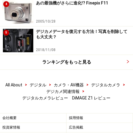
あの最強機がさらに進化!? Finepix F11
4
2005/10/28
デジカメデータを復元する方法！写真を削除して
5
も大丈夫？
2018/11/08
ランキングをもっと見る
>
>
>
>
All About
デジタル
カメラ・AV機器
デジタルカメラ
>
デジカメ関連情報
デジタルカメラレビュー DiMAGE Z1 レビュー
会社概要
採用情報
投資家情報
広告掲載
※記事内容は執筆時点のものです。最新の内容をご確認くださ