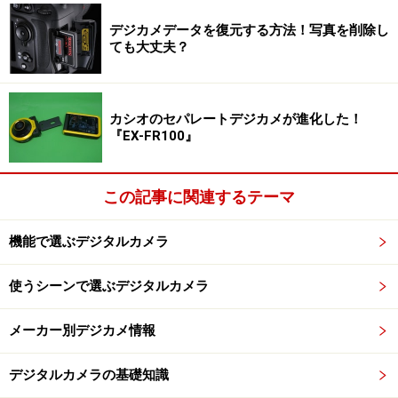
まあ、「ガンダムみたい」が誉め言葉かどうかはとりあ
デジカメデータを復元する方法！写真を削除し
えず置いておこう。
ても大丈夫？
見た目に多少がっかりしたものの、なにはともあれとい
カシオのセパレートデジカメが進化した！
うことで実際に撮影をはじめたところ、意外なことがわ
『EX-FR100』
かってきた。
見た目とは裏腹にとてつもなくよくできたデジタルカメ
ラなのである。
この記事に関連するテーマ
その卓越した使い勝手を見ていくとしよう。
機能で選ぶデジタルカメラ
使うシーンで選ぶデジタルカメラ
10倍ズームの力を試してみる。
メーカー別デジカメ情報
まず、なにはともあれ本機の特徴でもある光学10倍ズー
ムの力を実際に見ていただこう。
デジタルカメラの基礎知識
（クリックで実画像表示） ワイド端（38mm相当）光学