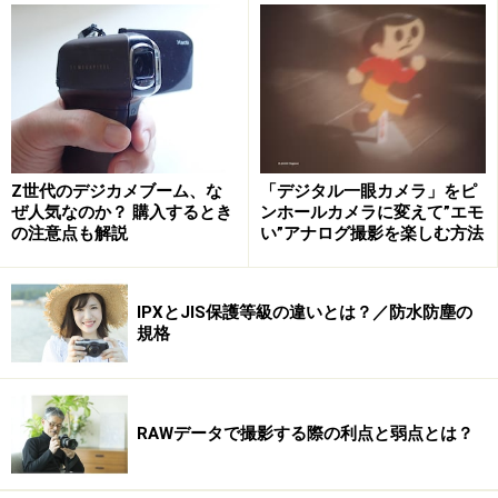
と離れていることが多く、内蔵ストロボでは光が届かな
いことが多いからだ。
正直な話をしようじゃないか！
さて箱から出して、そのフォルムを見てみる……見てみる
Z世代のデジカメブーム、な
「デジタル一眼カメラ」をピ
が……正直、洗練されているとは言い難い。
ぜ人気なのか？ 購入するとき
ンホールカメラに変えて”エモ
の注意点も解説
い”アナログ撮影を楽しむ方法
なんでも2003年のグッドデザイン賞を受賞したらしいの
だが……。
……ねぇ？
IPXとJIS保護等級の違いとは？／防水防塵の
規格
正直、デザインはアレだ。
ちなみにフラッシュは自動ではポップアップせず、手で
上げる仕様。特にこのストラップ金具がアレ。……釣具？
RAWデータで撮影する際の利点と弱点とは？
筆者の知りあい（女性）は「え、かっこいいじゃない。
なんかガンダムみたいで」とのコメントを残した。