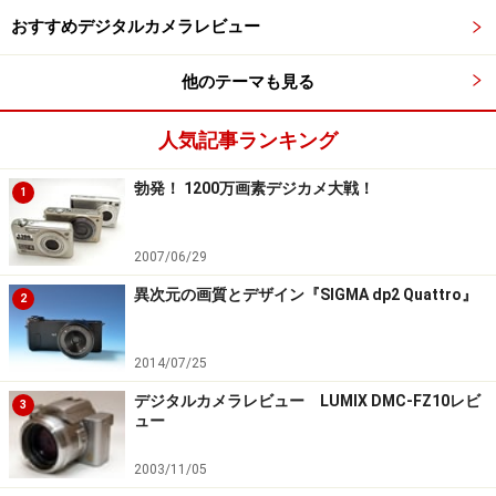
テレ端（380mm相当）
デジタルズーム併用（1520mm相当）
おすすめデジタルカメラレビュー
さすがにぐずぐずの曇天の中での40倍ズーム＋手持ちという条件なか
なか厳しく、最後のデジタルズーム併用の写真には手ぶれが出てしま
他のテーマも見る
っている。どれもシャッタースピードは1/40。
この倍率も昔なら驚いたものであるが、10倍光学ズームのデジタルカ
人気記事ランキング
メラを何台も使ったことのある筆者にとっては「うむ、普通」といっ
勃発！ 1200万画素デジカメ大戦！
1
たところである。
2007/06/29
しかし、DiMAGE Z1は他の10倍ズーム機とはちょっと違った切れ味を
見せてくれた。
異次元の画質とデザイン『SIGMA dp2 Quattro』
2
詳しくは
次ページで紹介しよう
。
・ちょっと見た目はアレだけど……
2014/07/25
・
軽快な撮影感に技あり！
デジタルカメラレビュー LUMIX DMC-FZ10レビ
3
・
あらゆる性能が一点に集約
ュー
・
DiMAGE Z1 実写画像＆スペック
2003/11/05