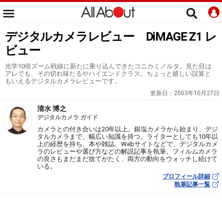
デジタルカメラレビュー DiMAGE Z1 レ
ビュー
光学10倍ズーム戦線に新たに乗り込んできたコニカミノルタ。見た目は
アレでも、その切れ味たるやハイエンドクラス。ちょっと嬉しい誤算と
もいえるデジタルカメラレビューです。
更新日：
2003年10月27日
清水 博之
デジタルカメラ ガイド
カメラとの付き合いは20年以上。銀塩カメラから始まり、デジ
タルカメラまで、幅広い知識を持つ。ライターとしても10年以
上の経歴を持ち、本や雑誌、Webサイトなどで、デジタルカメ
ラのレビューや選び方などの解説記事を執筆。フィルムカメラ
の良さもまだまだ捨てがたく、両方の動向をウォッチし続けて
いる。
プロフィール詳細
執筆記事一覧