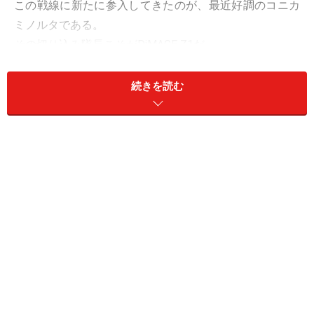
この戦線に新たに参入してきたのが、最近好調のコニカ
ミノルタである。
その切り込み隊長こそがDiMAGE Z1だ。
まずはそのスペックをチェックしてみよう。
続きを読む
レンズは35mm換算で38-380mm。それに加え、デジタ
ルズームが4倍。
パナソニックのように手ぶれ防止機構は搭載されていな
いが、F2.8～3.5とそこそこレンズが明るいのでさほどの
心配は必要ないだろう。
スペックから見ると、他社同ジャンル製品とさほど変わ
りがないように見える。
見た目とスペックからしてレンズはオリンパスのOEMで
あるようだ。C-730UZと同等品か？