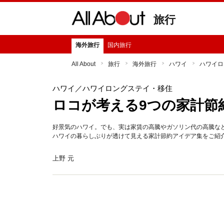
旅行
海外旅行
国内旅行
All About
旅行
海外旅行
ハワイ
ハワイロ
ハワイ
／ハワイロングステイ・移住
ロコが考える9つの家計節
好景気のハワイ。でも、実は家賃の高騰やガソリン代の高騰な
ハワイの暮らしぶりが透けて見える家計節約アイデア集をご紹
上野 元