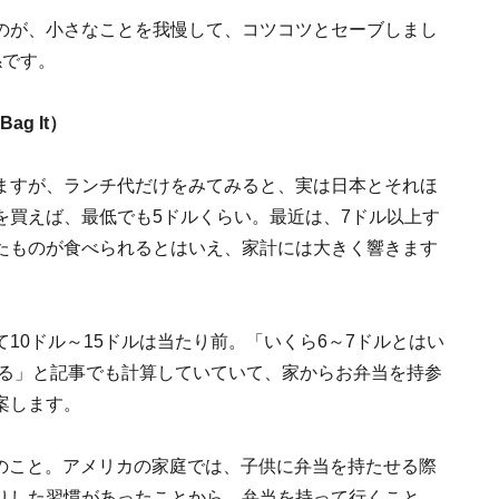
のが、小さなことを我慢して、コツコツとセーブしまし
係です。
g It）
ますが、ランチ代だけをみてみると、実は日本とそれほ
を買えば、最低でも5ドルくらい。最近は、7ドル以上す
たものが食べられるとはいえ、家計には大きく響きます
10ドル～15ドルは当たり前。「いくら6～7ドルとはい
なる」と記事でも計算していていて、家からお弁当を持参
案します。
紙袋のこと。アメリカの家庭では、子供に弁当を持たせる際
りした習慣があったことから、弁当を持って行くこと、