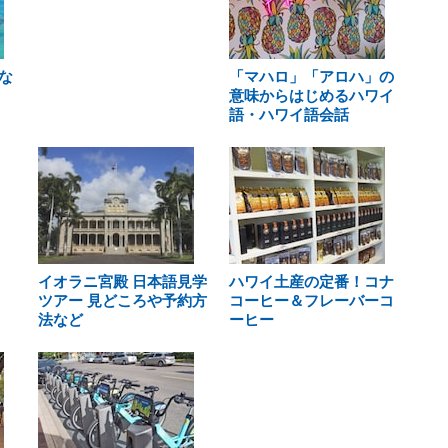
な
「マハロ」「アロハ」の
意味からはじめるハワイ
語・ハワイ語会話
イオラニ宮殿 日本語見学
ハワイ土産の定番！コナ
ツアー 見どころや予約方
コーヒー＆フレーバーコ
法など
ーヒー