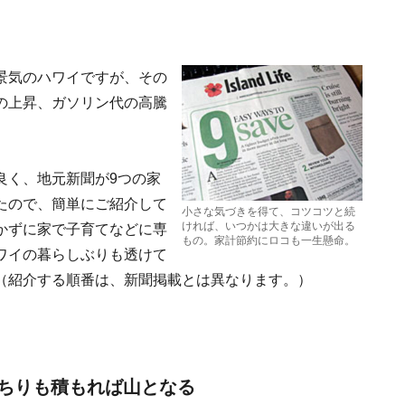
景気のハワイですが、その
の上昇、ガソリン代の高騰
。
良く、地元新聞が9つの家
たので、簡単にご紹介して
小さな気づきを得て、コツコツと続
ければ、いつかは大きな違いが出る
かずに家で子育てなどに専
もの。家計節約にロコも一生懸命。
ワイの暮らしぶりも透けて
（紹介する順番は、新聞掲載とは異なります。）
ちりも積もれば山となる