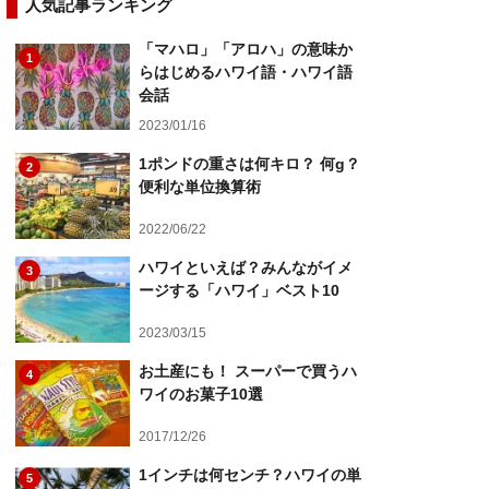
人気記事ランキング
「マハロ」「アロハ」の意味か
1
らはじめるハワイ語・ハワイ語
会話
2023/01/16
1ポンドの重さは何キロ？ 何g？
2
便利な単位換算術
2022/06/22
ハワイといえば？みんながイメ
3
ージする「ハワイ」ベスト10
2023/03/15
お土産にも！ スーパーで買うハ
4
ワイのお菓子10選
2017/12/26
1インチは何センチ？ハワイの単
5