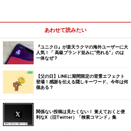
ました。
あわせて読みたい
『ユニクロ』が楽天ラクマの海外ユーザーに大
人気！「 高級ブランド並みに“売れる”」のは
一体なぜ？
【父の日】LINEに期間限定の背景エフェクト
登場！感謝を伝える隠しキーワード、今年は何
個ある？
関係ない投稿は見たくない！ 覚えておくと便
そして今では、コンテンツはユーザー側に移ってしまっ
利なX（旧Twitter）「検索コマンド」集
ていますよね。土俵は企業が提供していますが、その土
俵を使って情報を発信して いるのは企業ではなく、ユー