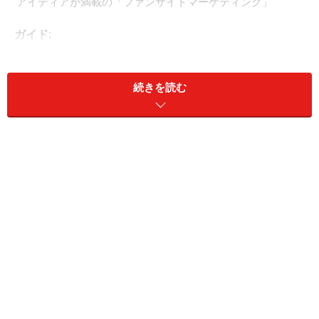
アイディアが満載の「ファンサイトマーケティング」
ガイド:
現在のネットの世界では口コミを利用した企業のマーケ
ティングというのは当たり前となっていますが、日野さ
続きを読む
んが書かれた「ファンサイト マーケティング」では2年
以上前に既に口コミの重要性に関して語られています。
現在の状況に関してどうお考えですか？
日野:
そうですね。この本を出した当時はまだCGMなどを使っ
た口コミの重要性が今ほど語られていなかったと思うの
ですが、「企業が仕掛けるの ではなく、企業がコミュニ
ティサイトにおいて、商品やブランドのイメージを伝え
ることによって、コミュニティに参加している、もしく
は見ている ユーザーが口コミを広げ、それがコンテンツ
になっていくというのが主流になるであろう」考えてい