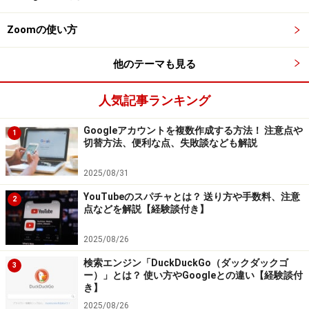
小さな企業こそ、有利なファンサイトマー
Zoomの使い方
ケティング
ガイド:
他のテーマも見る
「ファンサイトマーケティング」では、いくつかの企業
人気記事ランキング
サイトを例としていくつか紹介されていますが、そのほ
とんどが既に有名になって いるブランドがある企業で
Googleアカウントを複数作成する方法！ 注意点や
1
す。やはり知名度がなく、Webにそれほど予算をかけら
切替方法、便利な点、失敗談なども解説
れない中小の企業がこれからネットを利用して自社のフ
2025/08/31
ァン を増やしていくというのは難しいのでしょうか？
YouTubeのスパチャとは？ 送り方や手数料、注意
2
点などを解説【経験談付き】
日野:
この本の中で紹介しているサイトは実はどれもそれほど
2025/08/26
お金はかかっていません。何故かというと、実はお金が
検索エンジン「DuckDuckGo（ダックダックゴ
3
かかるのはシステム、つま りデータベースの維持、管理
ー）」とは？ 使い方やGoogleとの違い【経験談付
き】
にかかるコストが一番大きいのです。ところが企業のブ
2025/08/26