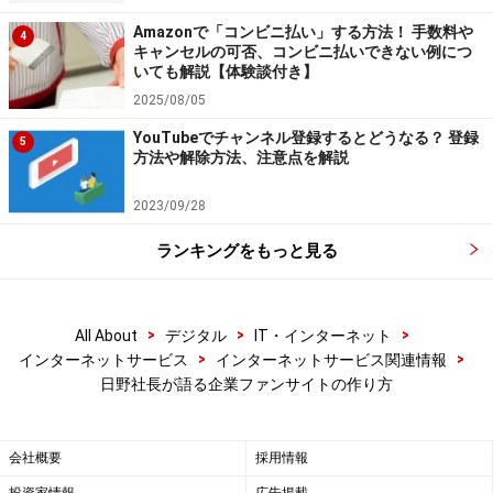
ランドイメージサイトは、データベースを持たせてい な
Amazonで「コンビニ払い」する方法！ 手数料や
いのでお金がかからないんです。
4
キャンセルの可否、コンビニ払いできない例につ
いても解説【体験談付き】
ですから、Webにあまり予算をかけられない中小企業の
2025/08/05
方がファンサイトマーケティングには向いています。私
YouTubeでチャンネル登録するとどうなる？ 登録
5
方法や解除方法、注意点を解説
がこの本の中で言いたかった のは、大企業が個に向かっ
て、お金をかけずにコミュニケーションを始めたという
2023/09/28
ことがすごいことだということです。大企業でさえ、そ
ランキングをもっと見る
ういった方向へ向かっているのだから、小さな企業はも
っと有利だよ、と言いたかったのです。
>
>
>
All About
デジタル
IT・インターネット
ガイド:
>
>
インターネットサービス
インターネットサービス関連情報
しかしやはり知名度があるとないとでは、集客という点
日野社長が語る企業ファンサイトの作り方
でかなり差が出ると思うのですが？
会社概要
採用情報
日野: