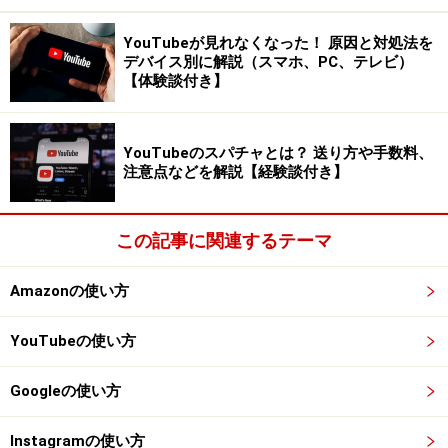
はい。ただ企業の目的がどこにあるかによっても違って
YouTubeが見れなくなった！ 原因と対処法を
くるとは思います。つまり人と人を主役にしたいのか、
デバイス別に解説（スマホ、PC、テレビ）
それともモノに焦点を当てたいのかという ことです。
【体験談付き】
CGMというのはコミュニティというものを中心に見がち
YouTubeのスパチャとは？ 送り方や手数料、
ですが、そこにビジネスが存在したとき、企業の最終的
注意点などを解説【経験談付き】
な目的は自社の商品、サービ スを売りたいということに
なります。その目的を達成するために、よりどっちに偏
この記事に関連するテーマ
らせたいのかということです。
Amazonの使い方
商品、サービスに関して口コミしていって欲しいのか、
それとも企業全体のイメージを伝えていきたいのか、つ
YouTubeの使い方
まり販売なのか認知活動なの かでコミュニティサイトの
スタイルは変わってくるのだろうと思います。
Googleの使い方
Instagramの使い方