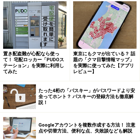
ザーです。ブログもそうですし、SNSもそうですが、コ
ンテンツはユーザーが作っていくものになってきている
といえるのではないでしょうか。
ただ、口コミの一番怖いのは、いい意味でも悪い意味で
も一方に偏ってしまいがちだということです。だからこ
置き配盗難が心配なら使っ
東京にもクマが出ている？ 話
そ余計に企業は自分達の存在 価値、イメージなど考え方
て！ 宅配ロッカー「PUDOス
題の「クマ目撃情報マップ」
テーション」を実際に利用し
を実際に使ってみた【アプリ
の発信力というのが、今まで以上に重要になってくるの
てみた
レビュー】
ではないかと思います。
たった4桁の「パスキー」がパスワードより安
ガイド:
全ってホント？ パスキーの登録方法も徹底解
説！
単に企業対ユーザーということではなく、その企業を通
してユーザー同士が情報を発信していくという形になっ
ているということですね。
Googleアカウントを複数作成する方法！ 注意
点や切替方法、便利な点、失敗談なども解説
日野: