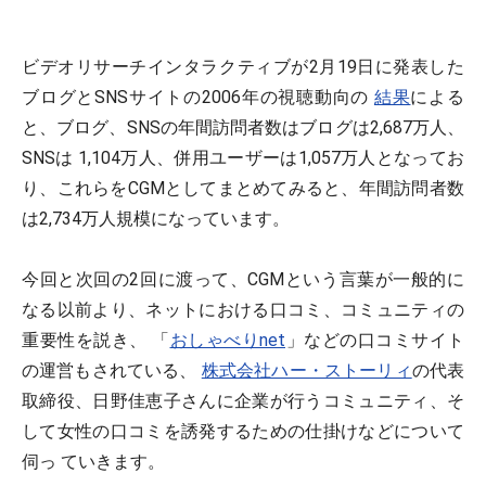
ビデオリサーチインタラクティブが2月19日に発表した
ブログとSNSサイトの2006年の視聴動向の
結果
による
と、ブログ、SNSの年間訪問者数はブログは2,687万人、
SNSは 1,104万人、併用ユーザーは1,057万人となってお
り、これらをCGMとしてまとめてみると、年間訪問者数
は2,734万人規模になっています。
今回と次回の2回に渡って、CGMという言葉が一般的に
なる以前より、ネットにおける口コミ、コミュニティの
重要性を説き、 「
おしゃべりnet
」などの口コミサイト
の運営もされている、
株式会社ハー・ストーリィ
の代表
取締役、日野佳恵子さんに企業が行うコミュニティ、そ
して女性の口コミを誘発するための仕掛けなどについて
伺っ ていきます。