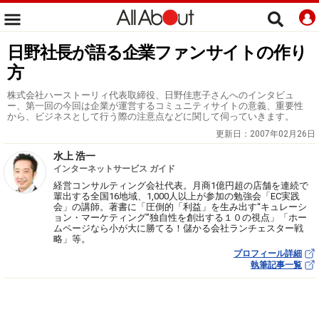
日野社長が語る企業ファンサイトの作り
方
株式会社ハーストーリィ代表取締役、日野佳恵子さんへのインタビュ
ー、第一回の今回は企業が運営するコミュニティサイトの意義、重要性
から、ビジネスとして行う際の注意点などに関して伺っていきます。
更新日：
2007年02月26日
水上 浩一
インターネットサービス ガイド
経営コンサルティング会社代表。月商1億円超の店舗を連続で
輩出する全国16地域、1,000人以上が参加の勉強会「EC実践
会」の講師。著書に「圧倒的「利益」を生み出す“キュレーシ
ョン・マーケティング”独自性を創出する１０の視点」「ホー
ムページなら小が大に勝てる！儲かる会社ランチェスター戦
略」等。
プロフィール詳細
執筆記事一覧