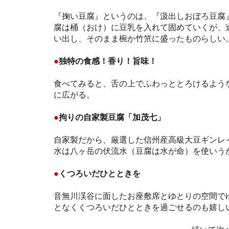
『掬い豆腐』というのは、『汲出しおぼろ豆腐
腐は桶（おけ）に豆乳を入れて固めていくが、
い出し、そのまま椀か竹笊に盛ったものらしい
●
独特の食感！香り！旨味！
食べてみると、舌の上でふわっととろけるよう
に広がる。
●
拘りの自家製豆腐「加茂七」
自家製だから、厳選した信州産高級大豆ギンレ
水は八ヶ岳の伏流水（豆腐は水が命）を使いう
●
くつろいだひとときを
音無川渓谷に面したお座敷席とゆとりの空間で
となくくつろいだひとときを過ごせるのも嬉し