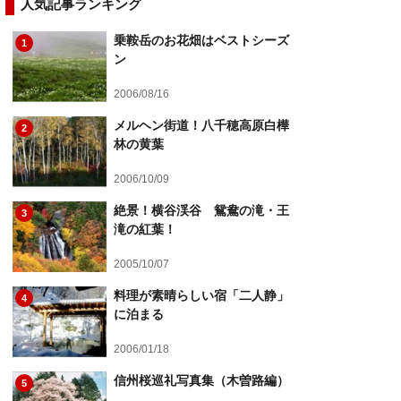
人気記事ランキング
乗鞍岳のお花畑はベストシーズ
1
ン
2006/08/16
メルヘン街道！八千穂高原白樺
2
林の黄葉
2006/10/09
絶景！横谷渓谷 鴛鴦の滝・王
3
滝の紅葉！
2005/10/07
料理が素晴らしい宿「二人静」
4
に泊まる
2006/01/18
信州桜巡礼写真集（木曽路編）
5