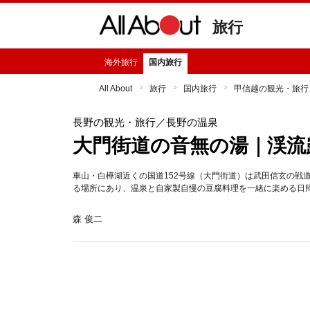
旅行
海外旅行
国内旅行
All About
旅行
国内旅行
甲信越の観光・旅行
長野の観光・旅行
／長野の温泉
大門街道の音無の湯｜渓流
車山・白樺湖近くの国道152号線（大門街道）は武田信玄の戦
る場所にあり、温泉と自家製自慢の豆腐料理を一緒に楽める日
森 俊二