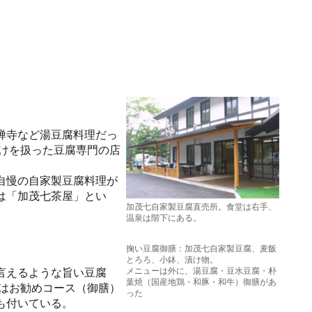
禅寺など湯豆腐料理だっ
だけを扱った豆腐専門の店
自慢の自家製豆腐料理が
は「加茂七茶屋」とい
加茂七自家製豆腐直売所。食堂は右手、
温泉は階下にある。
掬い豆腐御膳：加茂七自家製豆腐、麦飯
とろろ、小鉢、漬け物。
メニューは外に、湯豆腐・豆水豆腐・朴
言えるような旨い豆腐
葉焼（国産地鶏・和豚・和牛）御膳があ
ずはお勧めコース（御膳）
った
も付いている。