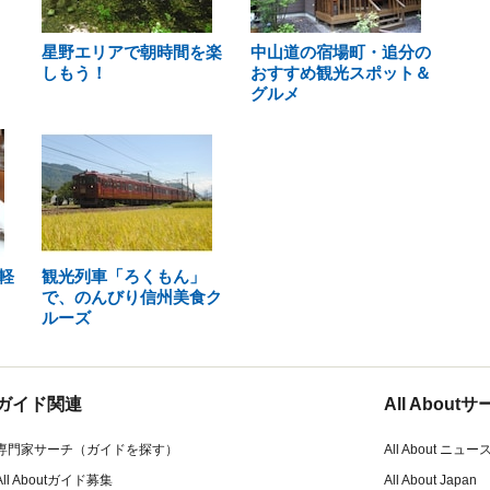
星野エリアで朝時間を楽
中山道の宿場町・追分の
しもう！
おすすめ観光スポット＆
グルメ
軽
観光列車「ろくもん」
で、のんびり信州美食ク
ルーズ
ガイド関連
All Abou
専門家サーチ（ガイドを探す）
All About ニュー
All Aboutガイド募集
All About Japan