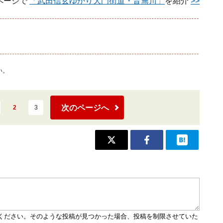
ページで
「武田信玄ゆかり大門街道・音無川」
を紹介
>>
い。
次のページへ
2
3