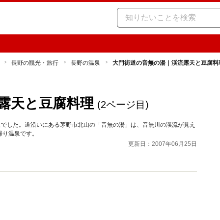
長野の観光・旅行
長野の温泉
大門街道の音無の湯｜渓流露天と豆腐料
露天と豆腐料理
(2ページ目)
道でした。道沿いにある茅野市北山の「音無の湯」は、音無川の渓流が見え
帰り温泉です。
更新日：2007年06月25日