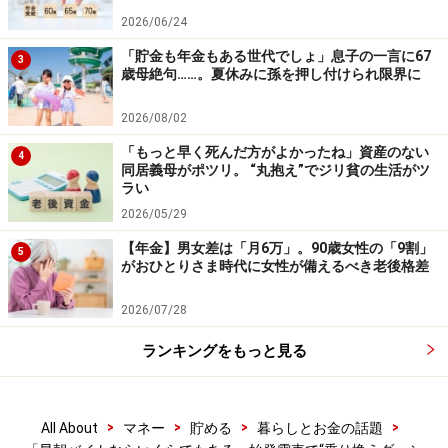
った」
2026/06/24
懸命にリハビリしたおかげで、義母は元気に歩けるよう
「貯金も年金もある世代でしょ」息子の一言に67
3
歳母絶句……。夏休みに孫を押し付けられ限界に
になったが、以前より動きがゆっくりになった。夫は義
母の家計を見直したらしいが、「オヤジが数年、入退院
2026/08/02
を繰り返していたのでかなりお金を使ってしまってい
「もっと早く死んだ方がよかったね」資産のない
4
た。しかもオヤジは退職金の大半を、一人で旅行したり
同居義母がポツリ。 “丸抱え”でジリ貧の生活がツ
ラい
新車を買ったりして使っていた」と憤っていた。
2026/05/29
「そんなことは知らなかった。おふくろが始発で仕事に
【年金】男女差は「月6万」。90歳女性の「9割」
5
行っていることも知らなかったと、夫は頭を抱えていま
がおひとりさま時代に女性が備えるべき老後格差
した。私もなんだか罪悪感がありましたね」
2026/07/28
介護サービスを利用するように
ランキングをもっと見る
その後、義母は介護サービスを利用するようになり、今
は要介護2だが一人暮らしを続けている。同居しようと
>
>
>
>
All About
マネー
貯める
暮らしとお金の話題