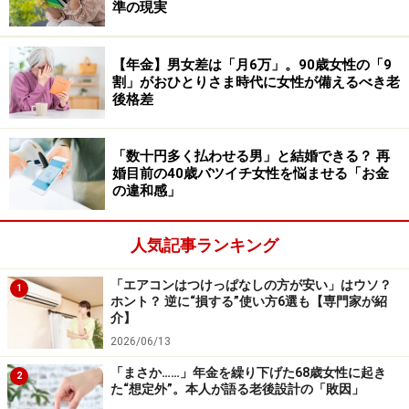
準の現実
怖かったです。始発って案外、混んでるんですよ。そし
て乗り換えのためにみんな一斉に飛び出して走り出す。
見ていると大半が高齢者。実際、私が乗ったときも転ん
【年金】男女差は「月6万」。90歳女性の「9
割」がおひとりさま時代に女性が備えるべき老
でいる人がいました」
後格差
話せるようになった義母に尋ねると、「みんな仕事をし
てるのよ」ということだった。義母は早朝の清掃のパー
「数十円多く払わせる男」と結婚できる？ 再
婚目前の40歳バツイチ女性を悩ませる「お金
トを2件、こなしていた。始発電車に乗る同世代とは顔
の違和感」
見知りになったが、駅に併設されている売店や飲食店で
の補助仕事など、早朝バイトはいくらでもあるという。
人気記事ランキング
「義母、実は生活が苦しかったんです。私たちには言わ
「エアコンはつけっぱなしの方が安い」はウソ？
1
ずに、バイトをして子どもたちにお小遣いをくれたりし
ホント？ 逆に“損する”使い方6選も【専門家が紹
ていた。ときには私たちを招いて夕食をごちそうしてく
介】
れたりもしていた。食材のお金を渡そうとしても固辞し
2026/06/13
ていたんです、大丈夫だからって。あなたたちは子ども
「まさか……」年金を繰り下げた68歳女性に起き
2
た“想定外”。本人が語る老後設計の「敗因」
にお金がかかるんだからって……。でも彼女が一番苦しか