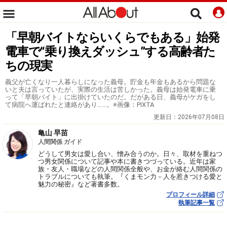
「早朝バイトならいくらでもある」始発
電車で“乗り換えダッシュ”する高齢者た
ちの現実
義父が亡くなり一人暮らしになった義母。貯金も年金もあるから問題な
いと夫は言っていたが、実際の生活は苦しかった。義母は始発電車に乗
って「早朝バイト」に出掛けていたのだ。だがある日、義母がケガをし
て病院へ運ばれたと連絡があり……。※画像：PIXTA
更新日：
2026年07月08日
亀山 早苗
人間関係 ガイド
どうして男女は愛し合い、憎み合うのか。日々、取材を重ねつ
つ男女関係について記事や本に書きつづっている。近年は家
族・友人・職場などの人間関係全般や、お金が絡む人間関係の
トラブルについても執筆。『くまモン力－人を惹きつける愛と
魅力の秘密』など著書多数。
プロフィール詳細
執筆記事一覧