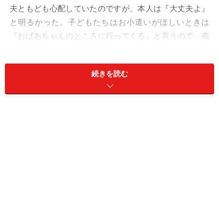
夫ともども心配していたのですが、本人は『大丈夫よ』
と明るかった。子どもたちはお小遣いがほしいときは
『おばあちゃんのところに行ってくる』と言うので、義
母には大金は渡さないようにと頼んでいました。ただ、
次女はお小遣いより義母の家の近くにあるカフェのパフ
続きを読む
ェが目当てだったようです」
義母は穏やかな性格で、ミユキさんは嫌み1つ言われた
ことがない。専業主婦だったからか、「キャリアを捨て
ないで頑張って」といつもエールを送ってくれていた。
決して裕福ではないだろうけど、それなりに貯金もある
し父親の遺族年金もある。母親一人が食べていく分には
大丈夫だと、夫は太鼓判を押していた。
始発電車に乗っていた理由