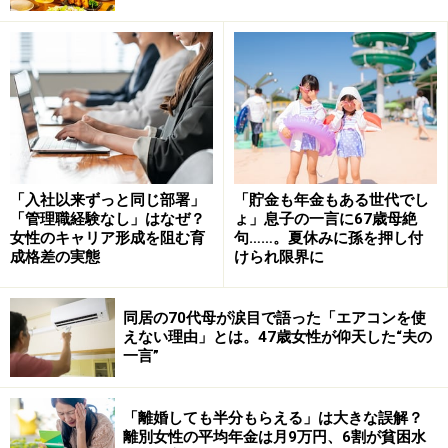
が1分くらいしかないので違うホームへ走るんですっ
て。雨の日だったので、そのときに転倒したらしいで
す」
頭を打ち、足首も骨折しているという。ミユキさんもそ
の日、病院に駆けつけた。
「入社以来ずっと同じ部署」
「貯金も年金もある世代でし
いっせいに走り出す乗客
「管理職経験なし」はなぜ？
ょ」息子の一言に67歳母絶
女性のキャリア形成を阻む育
句……。夏休みに孫を押し付
結局、脳に影響はなかったが内出血のため顔が腫れてか
成格差の実態
けられ限界に
わいそうだったとミユキさんは言う。義母は足首の手
術、経過観察などで1カ月ほど入院、そこからリハビリ
同居の70代母が涙目で語った「エアコンを使
病院に転院した。
えない理由」とは。47歳女性が仰天した“夫の
一言”
「どういうふうに出勤していたのかを知るために、義実
家に泊まって義母と同じ経路をたどってみたんです。始
「離婚しても半分もらえる」は大きな誤解？
発電車に乗って、ターミナル駅で乗り換えて。いやあ、
離別女性の平均年金は月9万円、6割が貧困水