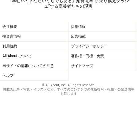
誘ったが、「一人で気ままに暮らしたい」の一辺倒だっ
「早朝バイトならいくらでもある」始発電車で“乗り換えダッシ
ュ”する高齢者たちの現実
た。
「いつかは一人では暮らせなくなる。それがいつかは分
会社概要
採用情報
かりませんが。義母が働けなくなったので、少しですが
投資家情報
広告掲載
私たちが援助しています。ただ現金で渡すと彼女のプラ
利用規約
プライバシーポリシー
イドが傷つくので、食材を冷蔵庫に詰めてきたり生活用
品を買っておいてきたりしているんです」
All Aboutについて
著作権・商標・免責
当サイトの情報についての注意
サイトマップ
それにしても……あんなに多くの高齢者が始発電車で仕事
ヘルプ
に行くと分かってある種の衝撃を受けたとミユキさんは
© All About, Inc. All rights reserved.
言う。
掲載の記事・写真・イラストなど、すべてのコンテンツの無断複写・転載・公衆送信等
を禁じます
「私たちがあの年齢になるころは、もっと年金額も減っ
てますよね。いったい、どんな老後になるのか想像もつ
かない。準備しておきたくても、今はとてもそんな余裕
がないし」