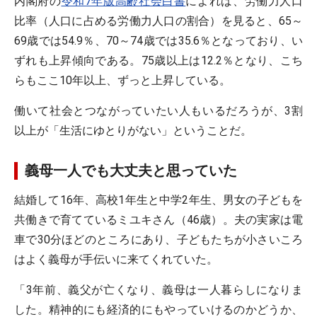
内閣府の
令和7年版高齢社会白書
によれば、労働力人口
比率（人口に占める労働力人口の割合）を見ると、65～
69歳では54.9％、70～74歳では35.6％となっており、い
ずれも上昇傾向である。75歳以上は12.2％となり、こち
らもここ10年以上、ずっと上昇している。
働いて社会とつながっていたい人もいるだろうが、3割
以上が「生活にゆとりがない」ということだ。
義母一人でも大丈夫と思っていた
結婚して16年、高校1年生と中学2年生、男女の子どもを
共働きで育てているミユキさん（46歳）。夫の実家は電
車で30分ほどのところにあり、子どもたちが小さいころ
はよく義母が手伝いに来てくれていた。
「3年前、義父が亡くなり、義母は一人暮らしになりま
した。精神的にも経済的にもやっていけるのかどうか、