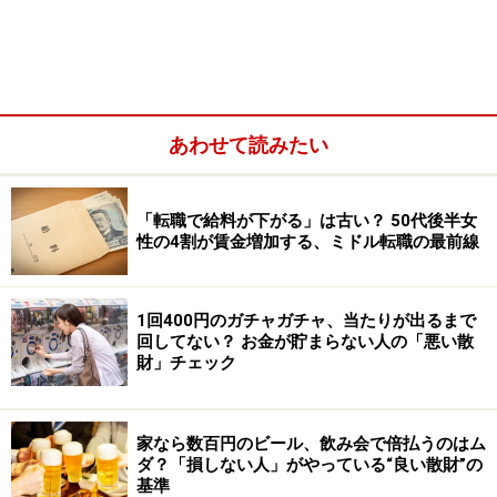
ところが半年ほど前、出社したミユキさんに夫から電話
があった。
「おふくろがケガをして病院に運ばれたらしい。今から
行く。何か分かったら連絡するからって。夫もものすご
あわせて読みたい
く焦っていましたね。いったい、どういうことなのか。
しかもなぜこんな早い時間に義母が出掛けているのか分
からなかったから」
「転職で給料が下がる」は古い？ 50代後半女
性の4割が賃金増加する、ミドル転職の最前線
70代後半にさしかかった義母は、月に1、2回、持病のた
め大学病院に通っている。病院へ行く途中、転倒したの
だろうかとやきもきしていると、昼頃、夫から連絡があ
1回400円のガチャガチャ、当たりが出るまで
回してない？ お金が貯まらない人の「悪い散
った。
財」チェック
「実はおふくろ、始発電車に乗ってパートに行っていた
って。そう聞いてびっくりしました。働いているなんて
家なら数百円のビール、飲み会で倍払うのはム
知らなかった。始発電車は早朝4時台ですよ。それに乗
ダ？「損しない人」がやっている“良い散財”の
基準
ってターミナル駅で乗り換えるんだけど、乗り換え時間