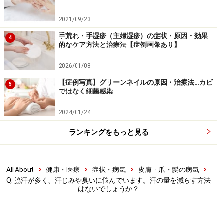
2021/09/23
手荒れ・手湿疹（主婦湿疹）の症状・原因・効果
4
的なケア方法と治療法【症例画像あり】
2026/01/08
【症例写真】グリーンネイルの原因・治療法…カビ
5
ではなく細菌感染
2024/01/24
ランキングをもっと見る
>
>
>
>
All About
健康・医療
症状・病気
皮膚・爪・髪の病気
Q. 脇汗が多く、汗じみや臭いに悩んでいます。汗の量を減らす方法
はないでしょうか？