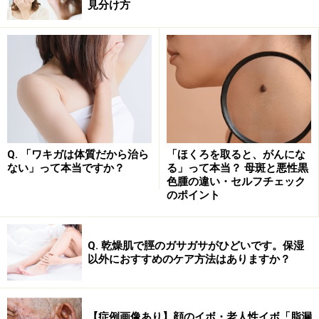
見分け方
この治療で効果が見られない場合、「ラピフォートワイ
ブ」ないし「エクロックゲル」という塗り薬が現在保険
適応で認められています。どちらも1日1回両方の脇の下
に薬を塗ります。おおよそ汗の量が50％以下になるの
で、有効性は高い薬です。副作用としては、頻度は低い
ものの、口の渇き、過度な眩しさなどを感じる羞明（し
ゅうめい）、排尿困難などが起きる可能性があります。
Q. 「ワキガは体質だから治ら
「ほくろを取ると、がんにな
副作用が出なければ、長期間使用している方が大部分で
ない」って本当ですか？
る」って本当？ 母斑と悪性黒
す。
色腫の違い・セルフチェック
のポイント
次の段階として検討されるのが「ボツリヌス毒素の注
射」です。この治療は2012年11月から、脇の下の多汗症
Q. 乾燥肌で脛のガサガサがひどいです。保湿
に限って健康保険の適用が認められました。ボツリヌス
以外におすすめのケア方法はありますか？
毒素は神経と汗腺のつなぎ目に働き、発汗を促す神経伝
達物質の働きを止めることで汗を抑えます。一度の注射
【症例画像あり】顔のイボ・老人性イボ「脂漏
で効果は数カ月続き、少量から投与を始めれば副作用も