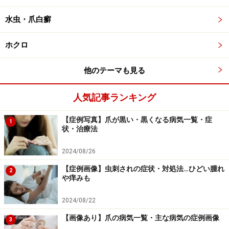
法
」をあわせてご覧ください。
水虫・爪白癬
※記事内容は執筆時点のものです。最新の内容をご確認くださ
い。
ホクロ
※当サイトにおける医師・医療従事者等による情報の提供は、診
断・治療行為ではありません。診断・治療を必要とする方は、適
切な医療機関での受診をおすすめいたします。記事内容は執筆者
他のテーマも見る
個人の見解によるものであり、全ての方への有効性を保証するも
のではありません。当サイトで提供する情報に基づいて被ったい
かなる損害についても、当社、各ガイド、その他当社と契約した
人気記事ランキング
情報提供者は一切の責任を負いかねます。
免責事項
【症例写真】爪が黒い・黒くなる病気一覧・症
1
状・治療法
2024/08/26
【症例画像】虫刺されの症状・対処法…ひどい腫れ
2
や痒みも
2024/08/22
【画像あり】爪の病気一覧・主な病気の症例画像
3