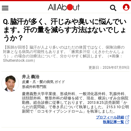
Q. 脇汗が多く、汗じみや臭いに悩んでい
ます。汗の量を減らす方法はないでしょ
うか？
【医師が回答】脇汗が人より多いのはただの体質ではなく、保険治療の
対象となる病気の可能性もあります。「腋窩多汗症（えきかたかんしょ
う）」の場合の治療法について、分かりやすく解説します。（※画像：
Shutterstock.com）
更新日：
2026年07月09日
井上 義治
皮膚・爪・髪の病気 ガイド
形成外科専門医
慶應義塾大学卒業後、形成外科、一般消化器外科、乳腺外科、
頭頚部外科、整形外科の研修を経て、現在、横浜いずみ台病院
勤務。総合診療に従事しております。 2013.8.25 読売新聞「か
らだの質問箱」で巻き爪について執筆しました。 215.3.10 公明
新聞で「ロコモティブシンドローム」を執筆しました。
プロフィール詳細
執筆記事一覧