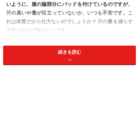
いように、服の脇部分にパッドを付けているのですが、
汗の臭いや量が目立っていないか、いつも不安です。こ
れは体質だから仕方ないのでしょうか？ 汗の量を減らす
方法があれば知りたいです」
A. 腋窩多汗症で日常生活に支障が出ている
続きを読む
場合、医療機関での治療も可能です
汗は体温調節のために必要なものですが、必要以上に多
く出てしまう場合は「多汗症」の可能性もあります。緊
張や不安が強いとき、誰でも一時的に汗が増えることは
ありますが、多汗症の場合は異なります。自律神経の失
調が原因で起こると考えられており、単なる体質の問題
として片付けられるものではありません。中でも脇の下
に症状が出るものを「腋窩多汗症（えきかたかんしょ
う）」と呼び、日常生活に支障が出るほどであれば治療
の対象となります。