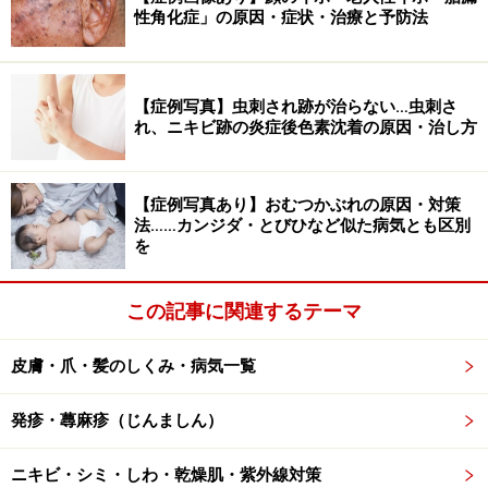
性角化症」の原因・症状・治療と予防法
ほとんど見られていません。
それでも改善が見られない場合は、「交感神経遮断術」
【症例写真】虫刺され跡が治らない…虫刺さ
という外科手術も選択肢に挙がります。入院し、全身麻
れ、ニキビ跡の炎症後色素沈着の原因・治し方
酔をした上で内視鏡を使用し、交感神経を永久に遮断す
る方法です。効果は非常に高いですが、遮断した部位の
【症例写真あり】おむつかぶれの原因・対策
まわりの発汗が増加する副作用を伴うため、十分に納得
法……カンジダ・とびひなど似た病気とも区別
した上で、検討するのがよいでしょう。
を
脇汗の多さに悩んでいても、「体質だから仕方ない」と
この記事に関連するテーマ
諦めている人は少なくありません。実際には保険診療で
受けられる治療も含め、上記のような複数の医療的な選
皮膚・爪・髪のしくみ・病気一覧
択肢もあります。気になる方は皮膚科など専門の医療機
関を受診してください。
発疹・蕁麻疹（じんましん）
さらに詳しく知りたい方は、「
腋窩多汗症の新しい治療
ニキビ・シミ・しわ・乾燥肌・紫外線対策