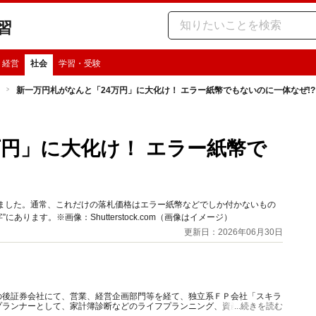
習
・経営
社会
学習・受験
新一万円札がなんと「24万円」に大化け！ エラー紙幣でもないのに一体なぜ!?
万円」に大化け！ エラー紙幣で
しました。通常、これだけの落札価格はエラー紙幣などでしか付かないもの
ります。※画像：Shutterstock.com（画像はイメージ）
更新日：2026年06月30日
の後証券会社にて、営業、経営企画部門等を経て、独立系ＦＰ会社「スキラ
プランナーとして、家計簿診断などのライフプランニング、資産運用、保険
...続きを読む