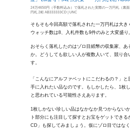
24万4650円（手数料込み）で落札された実際の一万円札（裏面） 
円札 2桁 AB333333CD | UNC
そもそも今回高額で落札された一万円札は大き
ウォッチ数は8、入札件数も9件のみと大変盛
おそらく落札したのはゾロ目紙幣の収集家、あ
か。どうしても欲しい人が複数人いて、競り合
す。
「こんなにアルファベットにこだわるの？」と
手に入れたい品なのです。もしかしたら、1枚
と思われている可能性さえあります。
1枚しかない珍しい品はなかなか見つからない
ト部分にも注目して探すとお宝をゲットできるか
CD」も探してみましょう。仮にゾロ目ではな