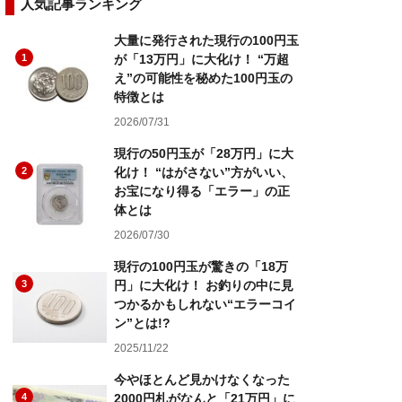
人気記事ランキング
大量に発行された現行の100円玉
1
が「13万円」に大化け！ “万超
え”の可能性を秘めた100円玉の
特徴とは
2026/07/31
現行の50円玉が「28万円」に大
2
化け！ “はがさない”方がいい、
お宝になり得る「エラー」の正
体とは
2026/07/30
現行の100円玉が驚きの「18万
3
円」に大化け！ お釣りの中に見
つかるかもしれない“エラーコイ
ン”とは!?
2025/11/22
今やほとんど見かけなくなった
4
2000円札がなんと「21万円」に