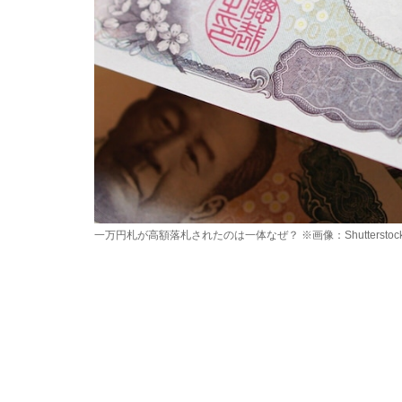
一万円札が高額落札されたのは一体なぜ？ ※画像：Shutterstoc