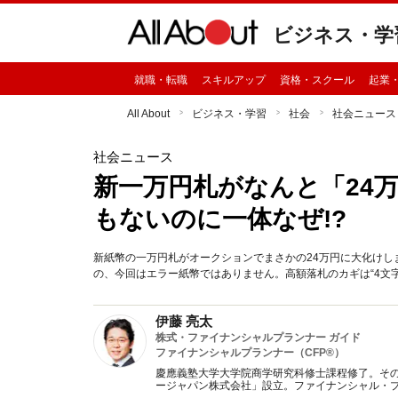
ビジネス・学
就職・転職
スキルアップ
資格・スクール
起業
All About
ビジネス・学習
社会
社会ニュース
社会ニュース
新一万円札がなんと「24
もないのに一体なぜ!?
新紙幣の一万円札がオークションでまさかの24万円に大化け
の、今回はエラー紙幣ではありません。高額落札のカギは“4文字”にあ
伊藤 亮太
株式・ファイナンシャルプランナー ガイド
ファイナンシャルプランナー（CFP®）
慶應義塾大学大学院商学研究科修士課程修了。そ
ージャパン株式会社」設立。ファイナンシャル・