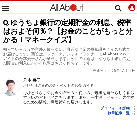
Q. ゆうちょ銀行の定期貯金の利息、税率
はおよそ何％？【お金のことがもっと分
かる！マネークイズ】
知っているようで意外と知らない、身近なお金の豆知識をクイズ形式で
お届けします。回答は、ファイナンシャルプランナーでAll Aboutマネー
ガイドの舟本美子さんが解説します。今回の問題は「ゆうちょ銀行の定
期貯金の利息にかかる税率はおよそ何％？」です。
更新日：
2026年07月05日
舟本 美子
おひとりさまのお金・ペットのお金 ガイド
おひとりさまのお金の貯め方・使い方、老後を自分らしく暮ら
すためのアドバイスをします。また、一生涯、ペットと共生す
るための情報、開運術をお届けします。
プロフィール詳細
執筆記事一覧