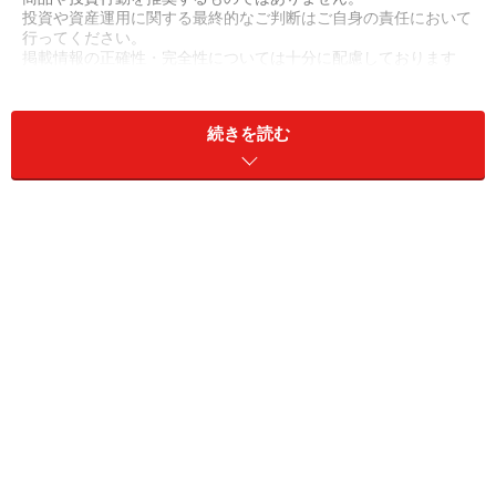
投資や資産運用に関する最終的なご判断はご自身の責任において
行ってください。
掲載情報の正確性・完全性については十分に配慮しております
が、その内容を保証するものではなく、これに基づく損失・損害
などについて当社は一切の責任を負いません。
最新の情報や詳細については、必ず各金融機関やサービス提供者
続きを読む
の公式情報をご確認ください。
次のページへ
1
/
2