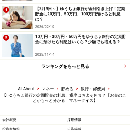
【2月9日～】ゆうちょ銀行が金利引き上げ！定期
4
貯金に20万円、50万円、100万円預けると利息
は？
2026/02/10
10万円・30万円・50万円をゆうちょ銀行の定期貯
5
金に預けたら利息はいくら？少額でも増える？
2025/11/14
ランキングをもっと見る
>
>
>
>
All About
マネー
貯める
銀行・郵便局
Q. ゆうちょ銀行の定期貯金の利息、税率はおよそ何％？【お金のこ
とがもっと分かる！マネークイズ】
会社概要
採用情報
投資家情報
広告掲載