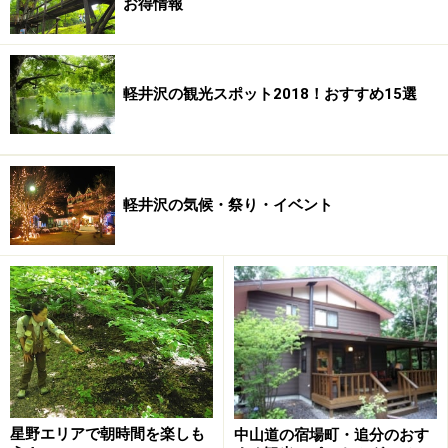
お得情報
07:30：
朝食
10:00：出発：
オカリナコンサート
（出発前に）
10:05：上野原林道・紅葉の名所「
天池
」
軽井沢の観光スポット2018！おすすめ15選
10:15：上野原林道の紅葉散策：晴れている展望台で
鳥甲山が見える
10:25：小赤沢：大瀬の滝：
軽井沢の気候・祭り・イベント
10:40：小赤沢・総合センタートンボ（見学せず）
11:15：小赤沢集落散策：
棚田
・
保存民家
（見学）
12:00：
秋山木工
：三階のお食事処で「早そば」（頂
く）
というプランを頂いた。
天気予報では、翌日快晴といっていたのに朝は小雨。 出
発した頃は、雨は上がったが、曇空。ここは苗場山の山
星野エリアで朝時間を楽しも
中山道の宿場町・追分のおす
麓 標高740メートル。山の天気だから、変わりやすいと