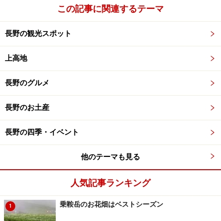
この記事に関連するテーマ
薄の穂の向こうは
赤・黄・緑
時々陽が射す
長野の観光スポット
この辺は苗場山登山道
黄色い紅葉！
上高地
《付記》：秋山郷の名は、地名では無いので、ニュース
長野のグルメ
で伝えられる事は無いが、10月31日ＮＨＫのテレビの午
後７時の天気予報で、新潟県津南町の越後秋山郷の紅葉
長野のお土産
の様子が報じられた。 津南町観光協会のサイトの【秋山
紅葉情報】では、見頃は今週いっぱい(2006/11/02現在)
長野の四季・イベント
のようだ。
《関連サイト》：
他のテーマも見る
・
錦彩なす秘境秋山郷の紅葉ガイド
人気記事ランキング
・
長野県栄村（秋山郷）の観光情報
・制作：06/11/02・撮影：06/10/16
乗鞍岳のお花畑はベストシーズン
1
※記事内容は執筆時点のものです。最新の内容をご確認くださ