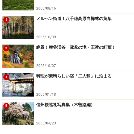
い。
2006/08/16
メルヘン街道！八千穂高原白樺林の黄葉
2
次のページへ
1
/
10
2006/10/09
絶景！横谷渓谷 鴛鴦の滝・王滝の紅葉！
3
2005/10/07
料理が素晴らしい宿「二人静」に泊まる
4
2006/01/18
信州桜巡礼写真集（木曽路編）
5
2006/04/23