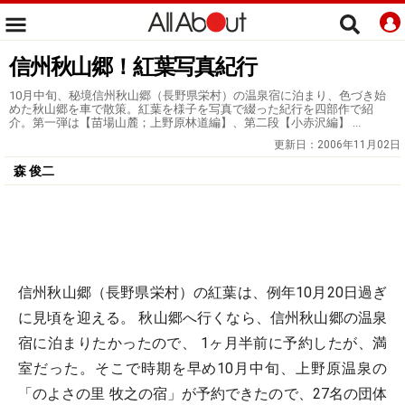
信州秋山郷！紅葉写真紀行
10月中旬、秘境信州秋山郷（長野県栄村）の温泉宿に泊まり、色づき始
めた秋山郷を車で散策。紅葉を様子を写真で綴った紀行を四部作で紹
介。第一弾は【苗場山麓；上野原林道編】、第二段【小赤沢編】 ...
更新日：
2006年11月02日
森 俊二
信州秋山郷（長野県栄村）の紅葉は、例年10月20日過ぎ
に見頃を迎える。 秋山郷へ行くなら、信州秋山郷の温泉
宿に泊まりたかったので、 1ヶ月半前に予約したが、満
室だった。そこで時期を早め10月中旬、上野原温泉の
「のよさの里 牧之の宿」が予約できたので、27名の団体