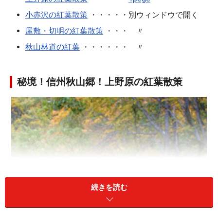
小赤沢の紅葉散策
・・・・・別ウィンドウで開く
屋敷・切明の紅葉散策
・・・ 〃
秋山林道の紅葉
・・・・・・ 〃
秘境！信州秋山郷！上野原の紅葉散策
続きを読む