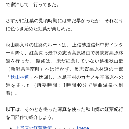
で宿泊して、行ってきた。
さすがに紅葉の見頃時期には未だ早かったが、それなり
に色づき始めた紅葉が楽しめた。
秋山郷入りの往路のルートは、 上信越道信州中野インタ
ーを降り、紅葉真っ最中の志賀高原経由で奥志賀高原林
道を行った。 復路は、 未だ紅葉していない越後秋山郷
（新潟県津南町）へは行かず、奥志賀高原林道の一部
「
秋山林道
」へ迂回し、木島平村のカヤノキ平高原への
道を走った（所要時間：1時間40分で馬曲温泉へ到
着）。
以下は、そのとき撮った写真を使った秋山郷の紅葉紀行
を四部作で紹介しよう。
上野原の紅葉散策
・・・・・
1pege