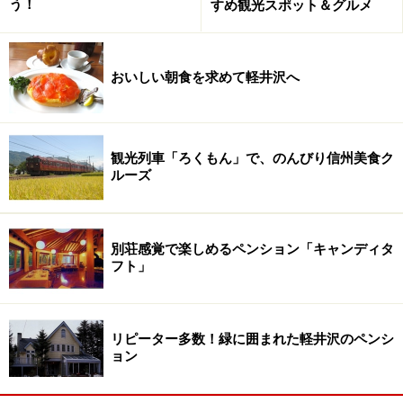
う！
すめ観光スポット＆グルメ
宿のマネージャーが言っていた。
紅葉ドライブに使った道は、上野原林道。苗場山(標高：
おいしい朝食を求めて軽井沢へ
2145m)への登山道としても使われているところだ。
紅葉の名所「
天池
」は、未だ青葉だったし、鳥甲山は見
観光列車「ろくもん」で、のんびり信州美食ク
える筈の展望（台）は生憎雲の中で見えなかったが、
ルーズ
時々陽がさす中、色付き始めた紅葉が楽しめた。
途中二つの滝があった。
別荘感覚で楽しめるペンション「キャンディタ
フト」
大瀬の滝も見たが、右掲の写真は先に見た別の滝。 旅人
は年配の女性が多かったが、滝のある坂道を駆け下りて
いった。 右手の黄色に色付き始めたカエデが良かった。
リピーター多数！緑に囲まれた軽井沢のペンシ
ョン
天池
苗場山麓
林は未だ青葉