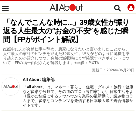
「なんでこんな時に…」39歳女性が振り
返る人生最大の“お金の不安”を感じた瞬
間【FPがポイント解説】
妊娠中に夫が突然仕事を辞め、農家になりたいと言い出したことから、
人生最大の家計のピンチを迎えた39歳女性。彼女がどのように危機を乗
り越えたのか紹介しつつ、突然の減収時にまず確認すべきポイントにつ
いて、FPの福一由紀さんが解説します。※画像：PIXTA
更新日：
2026年06月28日
All About 編集部
「All About」は、マネー・暮らし・住宅・グルメ・旅行・健康
など多彩な分野で、その道のプロ（専門家）が、日常生活をよ
り豊かに快適にするノウハウから業界の最新動向、読み物コラ
ムまで、多彩なコンテンツを発信する日本最大級の総合情報サ
イトです。