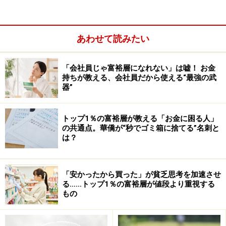
女性が人生で最もお金の不安を感じたのは昨年。夫の一
言がきっかけでした。
あわせて読みたい
「夫が去年、いきなり仕事を辞めて農家になりたいと言
「会社員じゃ富裕層になれない」は嘘！ お金
い出したこと。しかも、私が妊娠してしまい、なんでこ
持ちが教える、会社員だから使える“最強の武
んな時にと混乱しました」
器”
トップ1％の富裕層が教える「お金に困る人」
の共通点。華僑が“秒でゴミ箱に捨てる”名刺と
は？
「安かったから買った」が貧乏思考を加速させ
る……トップ1％の富裕層が値段より重視する
もの