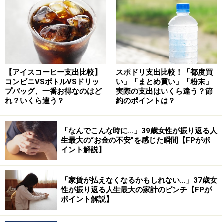
どうやら夫が仕事を辞めることは寝耳に水だったよう
で、「いきなり仕事を辞めてきたことに対して本人も限
界だったとはいえ一家の大黒柱として信じられなくて震
【アイスコーヒー支出比較】
スポドリ支出比較！「都度買
コンビニVSボトルVSドリッ
い」「まとめ買い」「粉末」
えました。ケンカも何度もしました」と、当時を振り返
プバッグ、一番お得なのはど
実際の支出はいくら違う？節
ります。
れ？いくら違う？
約のポイントは？
保険と車のローンを見直し
「なんでこんな時に…」39歳女性が振り返る人
生最大の“お金の不安”を感じた瞬間【FPがポ
「農家だけの給料では生活できないので転職しました」
イント解説】
と話す女性。家計を支えるために自身が仕事を掛け持ち
するかたわら、専門家の知恵も借りながら家計の見直し
「家賃が払えなくなるかもしれない…」37歳女
を図りました。
性が振り返る人生最大の家計のピンチ【FPが
ポイント解説】
「ファイナンシャルプランナーに相談して保険の見直し