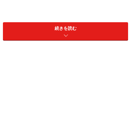
続きを読む
回答者プロフィール
年齢：39歳
家族構成：既婚（子あり）
世帯人数：5人
雇用形態：パート・アルバイト
職業：電気屋とヘルパー（掛け持ち）
世帯年収：400万円
貯蓄額：200万円
夫が仕事を辞めて農家になりたいと言い出
した