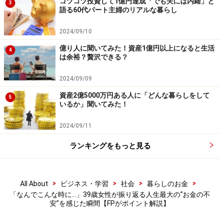
コツコツ投資して1億円達成「でも夫には内緒」と
3
語る60代パート主婦のリアルな暮らし
この経験を踏まえたうえで、今後はどのような暮らしを
2024/09/10
していきたいか聞くと、「
人生何があるか分かりません
がお金は大事なので、先の見通しを立てて現実的に暮ら
億り人に聞いてみた！資産1億円以上になると生活
4
は余裕？贅沢できる？
せるよう生計を立てていきたい」と教えてくれました。
2024/09/09
突然の減収時にまず見直すべきは
資産2億5000万円ある人に「どんな暮らしをして
5
いるか」聞いてみた！
福一
：妊娠中に夫が突然退職するという状況で、精神的
にかなり追い詰められたことと思います。そのような状
2024/09/11
況下で、冷静にFPへ相談し、保険料や車のローンといっ
ランキングをもっと見る
た固定費を見直し、家計簿をつけて支出を管理されたと
のこと、素晴らしい対応です。素早い判断と行動が、家
計の危機を乗り切る大きな助けになったと言えます。
>
>
>
>
All About
ビジネス・学習
社会
暮らしのお金
「なんでこんな時に…」39歳女性が振り返る人生最大の“お金の不
安”を感じた瞬間【FPがポイント解説】
急な減収時に最初に手をつけるべき支出は「固定費」で
す。保険料・通信費・サブスクリプション・ローンな