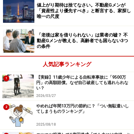
をしました。また、車のローンをなくすため車を売り、
値上がり期待は捨てなさい。不動産Gメンが
「資産性より優先すべき」と断言する、家探し
ローンなしの車に買い替えました。家計簿をつけるよう
唯一の尺度
にもして、お金を削ることばかりで精神的に気を張りま
したがなんとか過ごせました」
「老後は家を借りられない」は業者の嘘？ 不
動産Gメンが教える、高齢者でも困らない3つ
固定費や車のローンなど、徹底した見直しを行ったとい
の条件
う女性。当時の取り組みとその効果について、次のよう
に振り返ります。
人気記事ランキング
【実録】11歳少年による自転車事故に「9500万
「見直しても生活は厳しく精神的にもきつかったです
1
円」の高額賠償。なぜ自己破産しても逃れられな
が、見直していなければ今よりも精神的にも金銭面でも
い？
厳しい状況だったと思います」
2026/03/27
やめれば年間13万円の節約に？「つい無駄遣いし
2
てしまうものランキング」
当時は精神的に余裕のない状況が続いたものの、早期に
家計の見直しへ踏み切ったことが、結果的にさらなるリ
2025/08/18
スクの回避につながったと考えているようです。