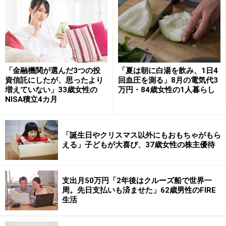
食もしないのでどこへも行かない」と語っています。
ひと月の支出は約「15万円」。年金だけでは「毎月足り
ない」と回答されています。
「金融機関が選んだ3つの投
「夏は朝に白湯を飲み、1日4
「飲み物はコーヒードリップ一杯20円」
資信託にしたが、思ったより
回血圧を測る」8月の電気代3
増えていない」33歳女性の
万円・84歳女性の1人暮らし
年金で足りない支出については「アルバイトの給与で」
NISA積立4カ月
賄っているという投稿者。
「誕生日やクリスマス以外にもおもちゃがもら
える」子どもが大喜び、37歳女性の株主優待
「介護の仕事のため障害者移動支援講習会と（介護職
員）初任者研修を受けています。（それらを生かし）単
発の仕事で3万円ほど」の収入があると言います。
支出月50万円「2年後はクルーズ船で世界一
周。先日支払いも済ませた」62歳男性のFIRE
年金生活においては「交通費は自転車で行ける範囲しか
生活
行きません。健康のためにもウォーキングで毎日1万歩
歩きます。食費は夫婦だけなので1日600円です。飲み物