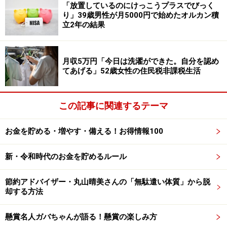
「放置しているのにけっこうプラスでびっく
は麦茶かコーヒードリップで一杯20円、外食は株主優待
り」39歳男性が月5000円で始めたオルカン積
立2年の結果
で行ける範囲」と節約に努めているとのこと。
月収5万円「今日は洗濯ができた。自分を認め
てあげる」52歳女性の住民税非課税生活
この記事に関連するテーマ
お金を貯める・増やす・備える！お得情報100
新・令和時代のお金を貯めるルール
節約アドバイザー・丸山晴美さんの「無駄遣い体質」から脱
「借金で資産がなくなった」
却する方法
現役時代にもっとこうしておけばよかったと思うことが
懸賞名人ガバちゃんが語る！懸賞の楽しみ方
あるか、との問いには「事業がうまくいかず借金で資産