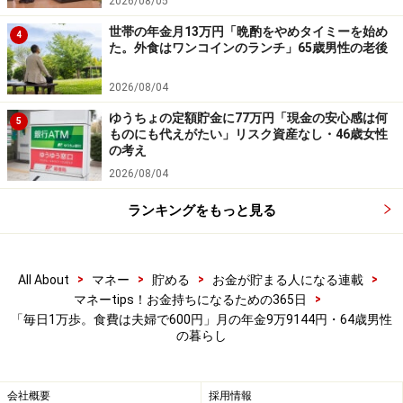
2026/08/05
す
世帯の年金月13万円「晩酌をやめタイミーを始め
※エピソードは投稿者の当時のものです。現在とはサー
4
た。外食はワンコインのランチ」65歳男性の老後
ビスや金額などの情報が異なることがございます
※投稿エピソードのため、内容の正確性を保証するもの
2026/08/04
ではございません
ゆうちょの定額貯金に77万円「現金の安心感は何
5
ものにも代えがたい」リスク資産なし・46歳女性
の考え
※記事内容は執筆時点のものです。最新の内容をご確認くださ
2026/08/04
い。
本記事の内容は一般的な情報提供を目的としており、特定の金融
ランキングをもっと見る
商品や投資行動を推奨するものではありません。
投資や資産運用に関する最終的なご判断はご自身の責任において
行ってください。
掲載情報の正確性・完全性については十分に配慮しております
が、その内容を保証するものではなく、これに基づく損失・損害
>
>
>
>
All About
マネー
貯める
お金が貯まる人になる連載
などについて当社は一切の責任を負いません。
>
マネーtips！お金持ちになるための365日
最新の情報や詳細については、必ず各金融機関やサービス提供者
「毎日1万歩。食費は夫婦で600円」月の年金9万9144円・64歳男性
の公式情報をご確認ください。
の暮らし
【編集部からのお知らせ】
・「家計」について、
アンケート（2026/8/31まで）
を実施
会社概要
採用情報