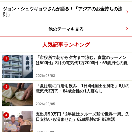
がなくなりました。もしサラリーマンだったら貯蓄でき
ジョン・シュウギョウさんが語る！「アジアのお金持ちの法
則」
たかなあと思いますが、人生一度きりなので後悔はあり
ません。今はこれから必要になるであろう介護職を目指
他のテーマも見る
しています」と回答。
現在の生活の不安については「年金が少ないことです。
人気記事ランキング
もし病気になったら貯蓄も少ないので子どもに頼るしか
「市役所で朝から夕方まで涼む。食堂のラーメン
1
ありません」とコメント。
は500円」8月の電気代1万2000円・69歳男性の夏
一方で老後の楽しみは「孫の顔を見ること。年金支給日
2026/08/03
に鰻を食べることです」と教えてくれました。
「夏は朝に白湯を飲み、1日4回血圧を測る」8月の
2
電気代3万円・84歳女性の1人暮らし
※皆さんの年金エピソードを募集中です。エピソードの
採用で3000円分のAmazonギフト券をもれなくプレゼン
2026/08/05
ト。応募は
こちら
から
支出月50万円「2年後はクルーズ船で世界一周。先
3
ーーーーーーーーーーーーーーーー
日支払いも済ませた」62歳男性のFIRE生活
※本文カッコ内の回答者コメントは原文に準拠していま