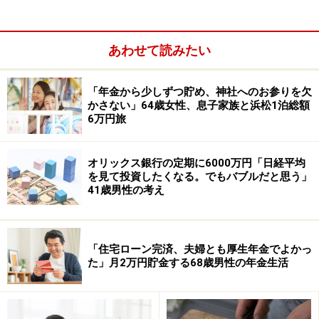
あわせて読みたい
「年金から少しずつ貯め、神社へのお参りを欠
かさない」64歳女性、息子家族と浜松1泊総額
6万円旅
そのほか（企業年金や個人年金保険など）：企業年金2
万3390円
オリックス銀行の定期に6000万円「日経平均
を見て投資したくなる。でもバブルだと思う」
41歳男性の考え
配偶者の年金や収入：不明
「外食もしないのでどこへも行かない」
「住宅ローン完済、夫婦とも厚生年金でよかっ
現在の年金額について満足しているか、の問いに「満足
た」月2万円貯金する68歳男性の年金生活
していない」と回答した今回の投稿者。
その理由として「物価高で食品も少ししか買えない。外