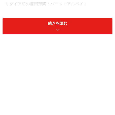
リタイア前の雇用形態：パート・アルバイト
リタイア前の年収：200万円
現在の預貯金：350万円、リスク資産：200万円
続きを読む
これまでの年金加入期間：国民年金364カ月、厚生年金
402カ月
現在受給している年金額（月額）
老齢基礎年金（国民年金）：4万3438円
老齢厚生年金（厚生年金）：5万5706円
障害基礎年金や障害厚生年金（障害年金）：なし
遺族基礎年金や遺族厚生年金（遺族年金）：なし