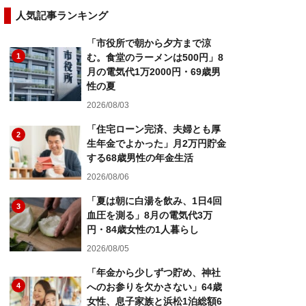
人気記事ランキング
「市役所で朝から夕方まで涼
1
む。食堂のラーメンは500円」8
月の電気代1万2000円・69歳男
性の夏
2026/08/03
「住宅ローン完済、夫婦とも厚
2
生年金でよかった」月2万円貯金
する68歳男性の年金生活
2026/08/06
「夏は朝に白湯を飲み、1日4回
3
血圧を測る」8月の電気代3万
円・84歳女性の1人暮らし
2026/08/05
「年金から少しずつ貯め、神社
4
へのお参りを欠かさない」64歳
女性、息子家族と浜松1泊総額6