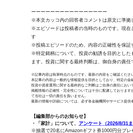
ーーーーーーーーーーーーーーーー
※本文カッコ内の回答者コメントは原文に準拠
※エピソードは投稿者の当時のものです。現在
す
※投稿エピソードのため、内容の正確性を保証
※特定銘柄について、投資の勧誘を目的とした
ます。投資に関する最終判断は、御自身の責任
※記事内容は執筆時点のものです。最新の内容をご確認くださ
本記事の内容は一般的な情報提供を目的としており、特定の金
投資や資産運用に関する最終的なご判断はご自身の責任におい
掲載情報の正確性・完全性については十分に配慮しております
て当社は一切の責任を負いません。
最新の情報や詳細については、必ず各金融機関やサービス提供
【編集部からのお知らせ】
・「家計」について、
アンケート（2026/8/31
※抽選で20名にAmazonギフト券1000円分プ