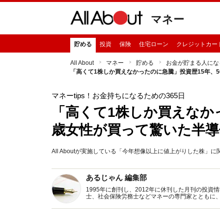
マネー
貯める
投資
保険
住宅ローン
クレジットカー
All About
マネー
貯める
お金が貯まる人にな
「高くて1株しか買えなかったのに急騰」投資歴15年、
マネーtips！お金持ちになるための365日
「高くて1株しか買えなかっ
歳女性が買って驚いた半導
All Aboutが実施している「今年想像以上に値上がりした株
あるじゃん 編集部
1995年に創刊し、2012年に休刊した月刊の投
士、社会保険労務士などマネーの専門家とともに
新トピックス、おトク・節約コラムなど、役立つ