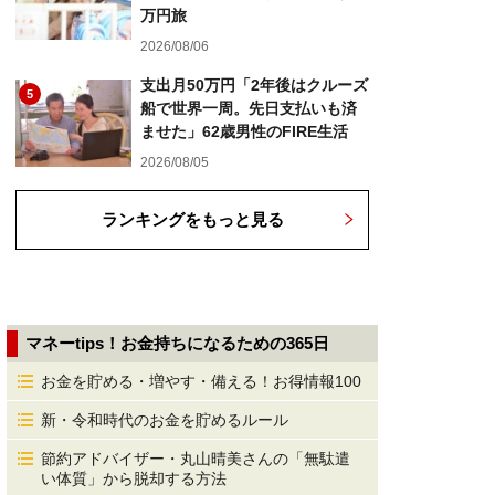
万円旅
2026/08/06
支出月50万円「2年後はクルーズ
5
船で世界一周。先日支払いも済
ませた」62歳男性のFIRE生活
2026/08/05
ランキングをもっと見る
マネーtips！お金持ちになるための365日
お金を貯める・増やす・備える！お得情報100
新・令和時代のお金を貯めるルール
節約アドバイザー・丸山晴美さんの「無駄遣
い体質」から脱却する方法