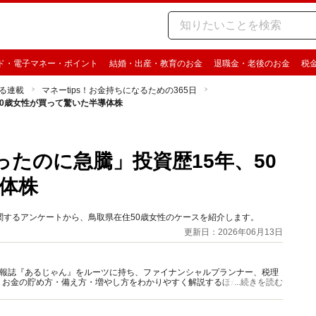
ド・電子マネー・ポイント
結婚・出産・教育のお金
退職金・老後のお金
税
る連載
マネーtips！お金持ちになるための365日
50歳女性が買って驚いた半導体株
たのに急騰」投資歴15年、50
体株
」に関するアンケートから、鳥取県在住50歳女性のケースを紹介します。
更新日：2026年06月13日
資情報誌『あるじゃん』をルーツに持ち、ファイナンシャルプランナー、税理
、お金の貯め方・備え方・増やし方をわかりやすく解説するほか、マネー最
...続きを読む
情報を発信しています。