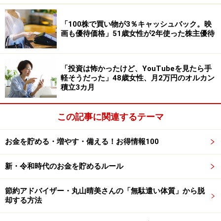
薬で体調が維持できているので、医療費が家計を圧迫す
ることもない。健康こそが最大の節約術だと思う」と記
「100株で買い物が3％キャッシュバック。映
画も優待価格」51歳女性が2年使った株主優待
述があります。
「正直者がばかを見るような改定は許せな
「投資は怖かったけど、YouTubeを見たら手
い」
軽そうだった」48歳女性、月2万円のオルカン
積立3カ月
現役時代にもっとこうしておけばよかったと思うことが
あるか、との問いには、「若い頃からぜいたくは慎んで
この記事に関連するテーマ
きたつもりだが、現役の終盤になって予想外の親族から
の相続があり、経済的不安が吹き飛んだ。年齢を重ねて
お金を貯める・増やす・備える！お得情報100
物欲があまりなくなってしまった今、こんなことなら若
い頃にもっと自由にお金を使っておけばよかった」とコ
新・令和時代のお金を貯めるルール
メント。
節約アドバイザー・丸山晴美さんの「無駄遣い体質」から脱
却する方法
今の生活で不満に思うことについては「最近になって社
会保険制度の財政逼迫（ひっぱく）により、高齢者医療