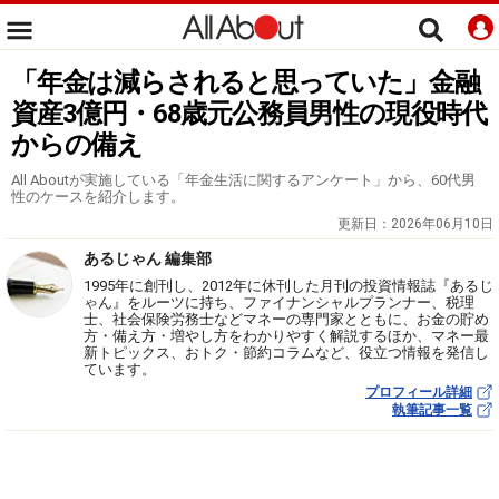
「年金は減らされると思っていた」金融
資産3億円・68歳元公務員男性の現役時代
からの備え
All Aboutが実施している「年金生活に関するアンケート」から、60代男
性のケースを紹介します。
更新日：
2026年06月10日
あるじゃん 編集部
1995年に創刊し、2012年に休刊した月刊の投資情報誌『あるじ
ゃん』をルーツに持ち、ファイナンシャルプランナー、税理
士、社会保険労務士などマネーの専門家とともに、お金の貯め
方・備え方・増やし方をわかりやすく解説するほか、マネー最
新トピックス、おトク・節約コラムなど、役立つ情報を発信し
ています。
プロフィール詳細
執筆記事一覧