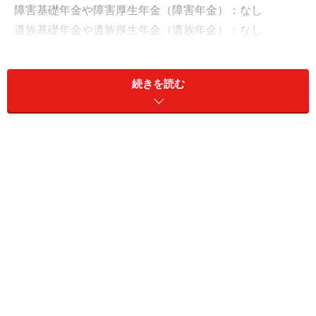
障害基礎年金や障害厚生年金（障害年金）：なし
遺族基礎年金や遺族厚生年金（遺族年金）：なし
そのほか（企業年金や個人年金保険など）：個人年金保
険240万円（年額）
続きを読む
配偶者の年金や収入：個人年金保険84万円（年額、70歳
まで10年間）
「公的年金だけでは満足とは言えない額」
現在の年金額について満足しているか、の問いに「満足
している」と回答した今回の投稿者。
とはいえ「公的年金に満足しているわけではない」そう
で、「若いうちに公的年金の支給年齢繰り下げ、給付額
の削減が避けられないと知り、30代から個人年金保険
（60歳から10年間の確定年金）の積み立てを開始。しか