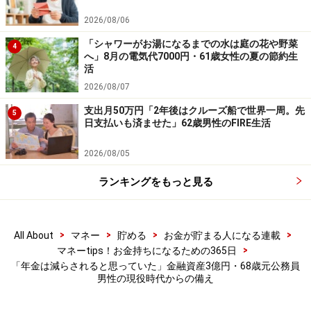
夫婦とも健康で自宅でゆったりと暮らせる」ことに幸せ
2026/08/06
を感じているという投稿者。最後に「夫婦円満は何もの
にも代え難い喜びである」と話していました。
「シャワーがお湯になるまでの水は庭の花や野菜
4
へ」8月の電気代7000円・61歳女性の夏の節約生
活
※皆さんの年金エピソードを募集中です。エピソードの
2026/08/07
採用で3000円分のAmazonギフト券をもれなくプレゼン
ト。応募は
こちら
から
支出月50万円「2年後はクルーズ船で世界一周。先
5
日支払いも済ませた」62歳男性のFIRE生活
ーーーーーーーーーーーーーーーー
2026/08/05
※本文カッコ内の回答者コメントは原文に準拠していま
す
ランキングをもっと見る
※エピソードは投稿者の当時のものです。現在とはサー
ビスや金額などの情報が異なることがございます
>
>
>
>
All About
マネー
貯める
お金が貯まる人になる連載
※投稿エピソードのため、内容の正確性を保証するもの
>
マネーtips！お金持ちになるための365日
ではございません
「年金は減らされると思っていた」金融資産3億円・68歳元公務員
男性の現役時代からの備え
※記事内容は執筆時点のものです。最新の内容をご確認くださ
い。