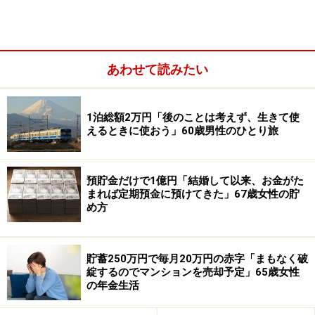
しそれでは足りず、バブル後の高金利時代に予定利率が
高い個人年金保険に前納金を投入、掛金を圧縮して家計
への圧迫を回避」しつつ、自ら老後に備えてきたと言い
ます。
あわせて読みたい
さらに「60歳で定年後も資金に余裕があったため、個人
年金保険の受給を5年繰り下げ、65～75歳の受給を選ん
1泊総額2万円「後のことは考えず、生きて使
だ。基礎年金もまた学生時代未加入の減額分をカバーす
えるときに使おう」60歳男性のひとり旅
るため、繰り下げている。特別支給の厚生年金は63歳か
ら、厚生年金は65歳から受給しているが、仮に基礎年金
預貯金だけで1億円「結婚して以来、お金がた
を満額受給していたとしても、妻の公的年金受給開始ま
まれば定期預金に預けてきた」67歳女性の貯
め方
では公的年金だけで満足とは言えない額だと思う。自助
あってこそ満足な額だと言えよう」と語っています。
ひと月の支出は「約25万円」。個人年金保険を含めると
貯蓄250万円で毎月20万円の赤字「まもなく破
綻するのでマンションを売却予定」65歳女性
年金だけで「毎月賄えている」と回答しています。
の年金生活