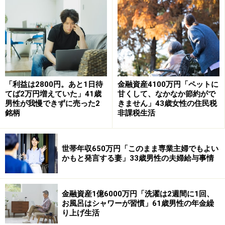
「月3万円の副収入と年50万円の配当があ
る」
年金以外の収入として、「親族が経営する会社において
週2回程度職務で得た知見を生かせる事務などの手伝い
をしている。報酬は月3万円。他に株主配当などの収入
が年約50万円ある」と話す投稿者。
「利益は2800円。あと1日待
金融資産4100万円「ペットに
てば2万円増えていた」41歳
甘くして、なかなか節約がで
「料理が趣味」ということもあり、リタイア後は「外食
男性が我慢できずに売った2
きません」43歳女性の住民税
銘柄
非課税生活
はほぼゼロ。特に節約を意識しているのではないが、ほ
ぼ毎日複数の食料品店を回って価格相場などを把握して
いるため、良質かつリーズナブルな価格の食材を仕入れ
世帯年収650万円「このまま専業主婦でもよい
ることで、結果的には節約につながっている」と言いま
かもと発言する妻」33歳男性の夫婦給与事情
す。
それに加え、「健康維持に配慮しバランスのとれた食事
金融資産1億6000万円「洗濯は2週間に1回、
お風呂はシャワーが習慣」61歳男性の年金繰
を心掛けているため、健康維持に役立っていると思う。
り上げ生活
持病が全くないわけではないが、2カ月に一度の通院投