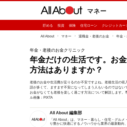
マネー
貯める
投資
保険
住宅ローン
クレジットカー
All About
マネー
退職金・老後のお金
年金・
年金・老後のお金クリニック
年金だけの生活です。お
方法はありますか？
老後のお金や生活費が足りるのか不安ですよね。老後生活の収
語が多くて、ますます不安になってしまう人もいるのではない
お金がなくても老後を楽しく過ごす方法について解説します。
ル画像：PIXTA
All About 編集部
「All About」は、マネー・暮らし・住宅・
り豊かに快適にするノウハウから業界の最新動向