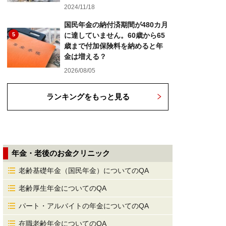
2024/11/18
国民年金の納付済期間が480カ月
5
に達していません。60歳から65
歳まで付加保険料を納めると年
金は増える？
2026/08/05
ランキングをもっと見る
年金・老後のお金クリニック
老齢基礎年金（国民年金）についてのQA
老齢厚生年金についてのQA
パート・アルバイトの年金についてのQA
在職老齢年金についてのQA