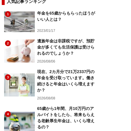
人気記事ランキング
年金を65歳からもらったほうが
1
いい人とは？
2023/01/17
遺族年金は非課税ですが、預貯
2
金が多くても生活保護は受けら
れるのでしょうか？
2026/08/06
現在、2カ月分で21万2337円の
3
年金を受け取っています。働き
続けると年金はいくら増えます
か？
2026/08/08
65歳から1年間、月10万円のア
4
ルバイトをしたら、将来もらえ
る老齢厚生年金は、いくら増え
るの？