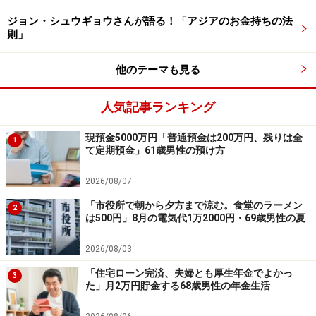
ジョン・シュウギョウさんが語る！「アジアのお金持ちの法
則」
※記事内容は執筆時点のものです。最新の内容をご確認くださ
い。
他のテーマも見る
本記事の内容は一般的な情報提供を目的としており、特定の金融
商品や投資行動を推奨するものではありません。
投資や資産運用に関する最終的なご判断はご自身の責任において
人気記事ランキング
行ってください。
掲載情報の正確性・完全性については十分に配慮しております
現預金5000万円「普通預金は200万円、残りは全
1
が、その内容を保証するものではなく、これに基づく損失・損害
て定期預金」61歳男性の預け方
などについて当社は一切の責任を負いません。
最新の情報や詳細については、必ず各金融機関やサービス提供者
の公式情報をご確認ください。
2026/08/07
「市役所で朝から夕方まで涼む。食堂のラーメン
2
【編集部からのお知らせ】
は500円」8月の電気代1万2000円・69歳男性の夏
・「家計」について、
アンケート（2026/8/31まで）
を実施
中です！
2026/08/03
※抽選で20名にAmazonギフト券1000円分プレゼント
※謝礼付きの限定アンケートやモニター企画に参加が可能に
「住宅ローン完済、夫婦とも厚生年金でよかっ
3
なります
た」月2万円貯金する68歳男性の年金生活