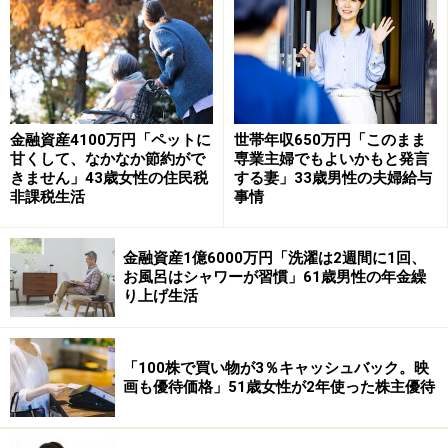
その理由として「近年はあまり残業しておらず、仕事の
負担が少ないので妥当だと考えています」とコメント。
金融資産4100万円「ペットに
世帯年収650万円「このまま
甘くして、なかなか節約がで
専業主婦でもよいかもと発言
また「たまに上司からよい評価がもらえて、ボーナスが
きません」43歳女性の住民税
する妻」33歳男性の夫婦給与
非課税生活
事情
基準額より多く支給されるのがうれしい」と語っていま
す。
金融資産1億6000万円「洗濯は2週間に1回、
お風呂はシャワーが習慣」61歳男性の年金繰
「予算20万円前後で、海外国内問わず旅行
り上げ生活
に行きたい」
今回のボーナスは旅行に充てる予定とあり、具体的には
「100株で買い物が3％キャッシュバック。映
「予算20万円前後で海外国内問わず旅行に行きたい。昨
画も優待価格」51歳女性が2年使った株主優待
年初めて1人で海外旅行に行ってみて楽しさに気が付い
た。残ったお金は一泊二日くらいのミニ旅行か貯金・投