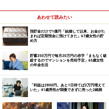
と語っています。
ちなみに、直近の夏ボーナスの推移は「2025年は50万
あわせて読みたい
円、2024年は45万円」とあります。
預貯金だけで1億円「結婚して以来、お金がた
「残業が少なく仕事の負担が軽いので、ボ
まれば定期預金に預けてきた」67歳女性の貯
ーナス額に納得している」
め方
今の仕事内容にボーナス額が見合っているかとの問いに
貯蓄250万円で毎月20万円の赤字「まもなく破
は、「見合っている」と投稿者。
綻するのでマンションを売却予定」65歳女性
の年金生活
「利益は2800円。あと1日待てば2万円増えて
いた」41歳男性が我慢できずに売った2銘柄