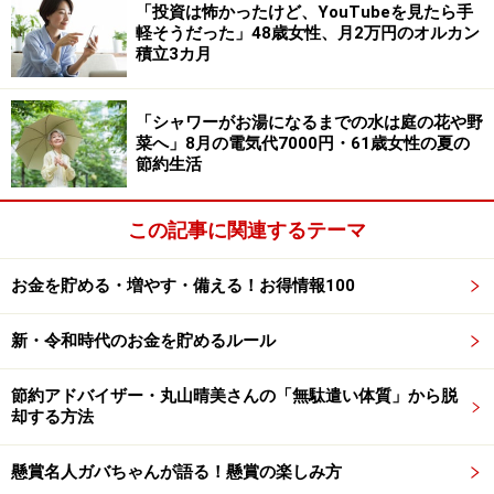
「投資は怖かったけど、YouTubeを見たら手
資に使いたい」と語っています。
軽そうだった」48歳女性、月2万円のオルカン
積立3カ月
最後に、「毎年似たような金額なのであまり期待はして
いないです。金額が大きく増えたりと、ワクワクするよ
「シャワーがお湯になるまでの水は庭の花や野
うな変化があったら仕事ももっと頑張れるのに」と語ら
菜へ」8月の電気代7000円・61歳女性の夏の
れていました。
節約生活
※夏ボーナスに関するエピソードを
こちら
からぜひお寄
この記事に関連するテーマ
せください。エピソードの採用で3000円分のAmazonギ
フト券をもれなくプレゼント
お金を貯める・増やす・備える！お得情報100
ーーーーーーーーーーーーーーーー
※本文カッコ内の回答者コメントは原文に準拠していま
新・令和時代のお金を貯めるルール
す
※エピソードは投稿者の当時のものです。現在とはサー
節約アドバイザー・丸山晴美さんの「無駄遣い体質」から脱
却する方法
ビスや金額などの情報が異なることがございます
※投稿エピソードのため、内容の正確性を保証するもの
懸賞名人ガバちゃんが語る！懸賞の楽しみ方
ではございません