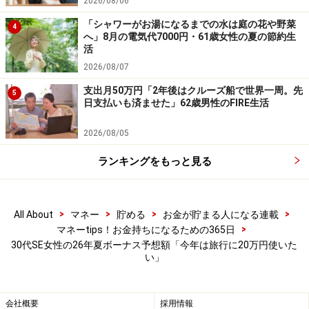
2026/08/06
「シャワーがお湯になるまでの水は庭の花や野菜
4
へ」8月の電気代7000円・61歳女性の夏の節約生
活
2026/08/07
支出月50万円「2年後はクルーズ船で世界一周。先
5
日支払いも済ませた」62歳男性のFIRE生活
2026/08/05
ランキングをもっと見る
>
>
>
>
All About
マネー
貯める
お金が貯まる人になる連載
>
マネーtips！お金持ちになるための365日
30代SE女性の26年夏ボーナス予想額「今年は旅行に20万円使いた
い」
会社概要
採用情報