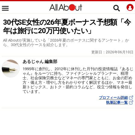
30代SE女性の26年夏ボーナス予想額「今
年は旅行に20万円使いたい」
All Aboutが実施している「2026年夏のボーナスに関するアンケート」か
ら、30代女性のケースを紹介します。
更新日：
2026年06月10日
あるじゃん 編集部
1995年に創刊し、2012年に休刊した月刊の投資情報誌『あるじ
ゃん』をルーツに持ち、ファイナンシャルプランナー、税理
士、社会保険労務士などマネーの専門家とともに、お金の貯め
方・備え方・増やし方をわかりやすく解説するほか、マネー最
新トピックス、おトク・節約コラムなど、役立つ情報を発信し
ています。
プロフィール詳細
執筆記事一覧